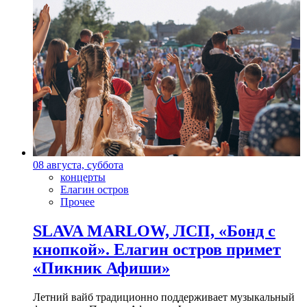
08 августа, суббота
концерты
Елагин остров
Прочее
SLAVA MARLOW, ЛСП, «Бонд с
кнопкой». Елагин остров примет
«Пикник Афиши»
Летний вайб традиционно поддерживает музыкальный