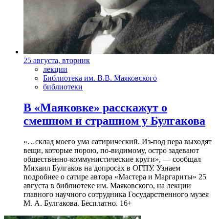
25 августа, вторник
лекции
Библиотека им. В.В. Маяковского
библиотеки
В «Маяковке» расскажут о
смешном и страшном у Булгакова
»…склад моего ума сатирический. Из-под пера выходят
вещи, которые порою, по-видимому, остро задевают
общественно-коммунистические круги», — сообщал
Михаил Булгаков на допросах в ОГПУ. Узнаем
подробнее о сатире автора «Мастера и Маргариты» 25
августа в библиотеке им. Маяковского, на лекции
главного научного сотрудника Государственного музея
М. А. Булгакова. Бесплатно. 16+