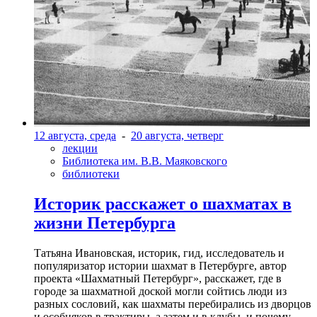
12 августа, среда
-
20 августа, четверг
лекции
Библиотека им. В.В. Маяковского
библиотеки
Историк расскажет о шахматах в
жизни Петербурга
Татьяна Ивановская, историк, гид, исследователь и
популяризатор истории шахмат в Петербурге, автор
проекта «Шахматный Петербург», расскажет, где в
городе за шахматной доской могли сойтись люди из
разных сословий, как шахматы перебирались из дворцов
и особняков в трактиры, а затем и в клубы, и почему