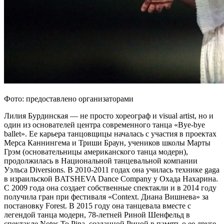
Фото: предоставлено организаторами
Лилия Бурдинская — не просто хореограф и visual artist, но и
один из основателей центра современного танца «Bye-bye
ballet». Ее карьера танцовщицы началась с участия в проектах
Мерса Каннингема и Триши Браун, учеников школы Марты
Грэм (основательницы американского танца модерн),
продолжилась в Национальной танцевальной компании
Уэльса Diversions. В 2010-2011 годах она училась технике gaga
в израильской BATSHEVA Dance Company у Охада Нахарина.
С 2009 года она создает собственные спектакли и в 2014 году
получила гран при фестиваля «Context. Диана Вишнева» за
постановку Forest. В 2015 году она танцевала вместе с
легендой танца модерн, 78-летней Риной Шенфельд в
спектакле Notes To Pina, созданной Риной в память о ее друге