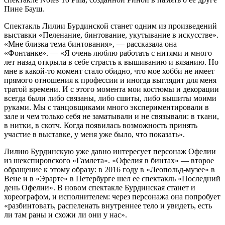
Пине Бауш.
Спектакль Лилии Бурдинской станет одним из произведений
выставки «Пеленание, бинтование, укутывание в искусстве».
«Мне близка тема бинтования», — рассказала она
«Фонтанке». — «Я очень люблю работать с нитями и много
лет назад открыла в себе страсть к вышиванию и вязанию. Но
мне в какой-то момент стало обидно, что мое хобби не имеет
прямого отношения к профессии и иногда выглядит для меня
тратой времени. И с этого момента мои костюмы и декорации
всегда были либо связаны, либо сшиты, либо вышиты моими
руками. Мы с танцовщиками много экспериментировали в
зале и чем только себя не заматывали и не связывали: в ткани,
в нитки, в скотч. Когда появилась возможность принять
участие в выставке, у меня уже было, что показать».
Лилию Бурдинскую уже давно интересует персонаж Офелии
из шекспировского «Гамлета». «Офелия в бинтах» — второе
обращение к этому образу: в 2016 году в «Леопольд-музее» в
Вене и в «Эрарте» в Петербурге шел ее спектакль «Последний
день Офелии». В новом спектакле Бурдинская станет и
хореографом, и исполнителем: через персонажа она попробует
«разбинтовать, распеленать внутреннее тело и увидеть, есть
ли там раны и схожи ли они у нас».