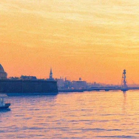
Лилия Бурдинская забинтует
Офелию в Центре Михаила
Шемякина