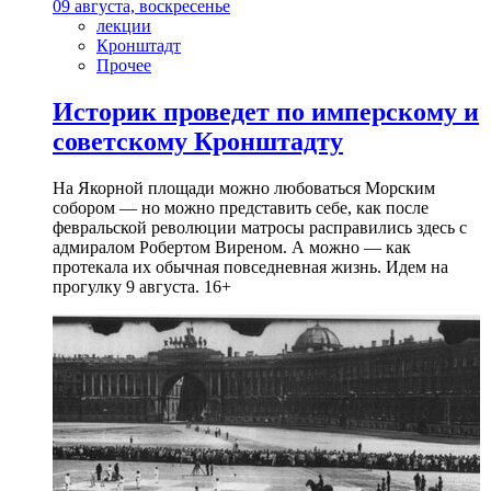
09 августа, воскресенье
лекции
Кронштадт
Прочее
Историк проведет по имперскому и
советскому Кронштадту
На Якорной площади можно любоваться Морским
собором — но можно представить себе, как после
февральской революции матросы расправились здесь с
адмиралом Робертом Виреном. А можно — как
протекала их обычная повседневная жизнь. Идем на
прогулку 9 августа. 16+