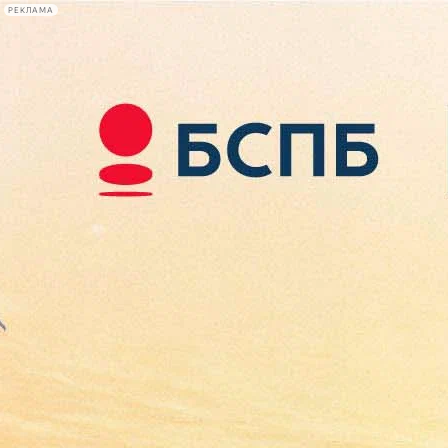
РЕКЛАМА
Афиша Plus
#телегид
Фонтанка.ру
Сегодня:
2026.08.07
11:49
Афиша Plus
кино
спектакли
выставки
концерты
лекции
книги
афиша плюс
новости
+