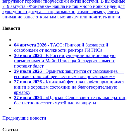
загружают горожан творческими активностями. В выходные
7–9 августа «Фонтанка» нашла не так много новых идей для
культурного досуга — но, возможно, самое время уделить
внимание ранее открытым выставкам или почитать книги.
Новости
04 августа 2026
- ТАСС: Григорий Заславский
освобожден от должности ректора ГИТИСа
30 июля 2026
- В России учредили национальную
премию имени Майи Плисецкой, лауреаты вместе
поставят балет
29 июля 2026
- Эрмитаж защитится от самозванцев —
его имя стало «общеизвестным товарным знаком»
27 июля 2026
- Книжный фестиваль «Фонарь» примет
книги в хорошем состоянии на благотворительную
ярмарку
27 июля 2026
- «Царское Село» зовет тезок императриц
бесплатно посетить музейные маршруты
Предыдущие новости
Статьи