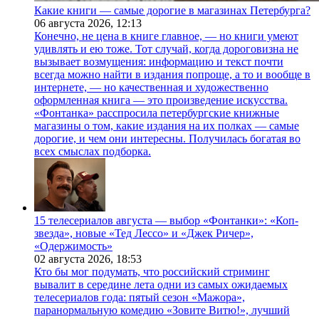
Какие книги — самые дорогие в магазинах Петербурга?
06 августа 2026,
12:13
Конечно, не цена в книге главное, — но книги умеют
удивлять и ею тоже. Тот случай, когда дороговизна не
вызывает возмущения: информацию и текст почти
всегда можно найти в издания попроще, а то и вообще в
интернете, — но качественная и художественно
оформленная книга — это произведение искусства.
«Фонтанка» расспросила петербургские книжные
магазины о том, какие издания на их полках — самые
дорогие, и чем они интересны. Получилась богатая во
всех смыслах подборка.
15 телесериалов августа — выбор «Фонтанки»: «Коп-
звезда», новые «Тед Лессо» и «Джек Ричер»,
«Одержимость»
02 августа 2026,
18:53
Кто бы мог подумать, что российский стриминг
вывалит в середине лета одни из самых ожидаемых
телесериалов года: пятый сезон «Мажора»,
паранормальную комедию «Зовите Витю!», лучший