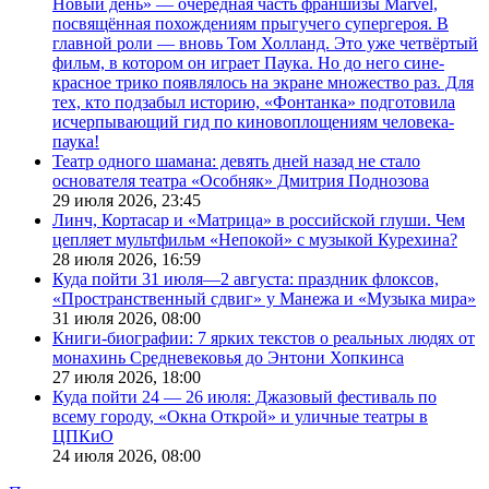
Новый день» — очередная часть франшизы Marvel,
посвящённая похождениям прыгучего супергероя. В
главной роли — вновь Том Холланд. Это уже четвёртый
фильм, в котором он играет Паука. Но до него сине-
красное трико появлялось на экране множество раз. Для
тех, кто подзабыл историю, «Фонтанка» подготовила
исчерпывающий гид по киновоплощениям человека-
паука!
Театр одного шамана: девять дней назад не стало
основателя театра «Особняк» Дмитрия Поднозова
29 июля 2026,
23:45
Линч, Кортасар и «Матрица» в российской глуши. Чем
цепляет мультфильм «Непокой» с музыкой Курехина?
28 июля 2026,
16:59
Куда пойти 31 июля—2 августа: праздник флоксов,
«Пространственный сдвиг» у Манежа и «Музыка мира»
31 июля 2026,
08:00
Книги-биографии: 7 ярких текстов о реальных людях от
монахинь Средневековья до Энтони Хопкинса
27 июля 2026,
18:00
Куда пойти 24 — 26 июля: Джазовый фестиваль по
всему городу, «Окна Открой» и уличные театры в
ЦПКиО
24 июля 2026,
08:00