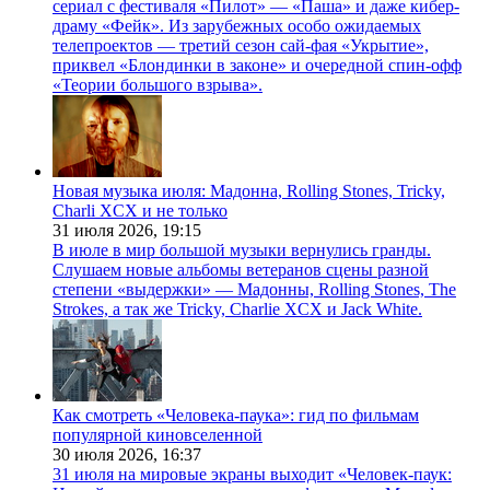
сериал с фестиваля «Пилот» — «Паша» и даже кибер-
драму «Фейк». Из зарубежных особо ожидаемых
телепроектов — третий сезон сай-фая «Укрытие»,
приквел «Блондинки в законе» и очередной спин-офф
«Теории большого взрыва».
Новая музыка июля: Мадонна, Rolling Stones, Tricky,
Charli XCX и не только
31 июля 2026,
19:15
В июле в мир большой музыки вернулись гранды.
Слушаем новые альбомы ветеранов сцены разной
степени «выдержки» — Мадонны, Rolling Stones, The
Strokes, а так же Tricky, Charlie XCX и Jack White.
Как смотреть «Человека-паука»: гид по фильмам
популярной киновселенной
30 июля 2026,
16:37
31 июля на мировые экраны выходит «Человек-паук: