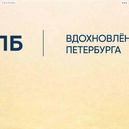
РЕКЛАМА
Афиша Plus
#телегид
Фонтанка.ру
Сегодня:
2026.08.07
02:05
Афиша Plus
кино
спектакли
выставки
концерты
лекции
книги
афиша плюс
новости
+