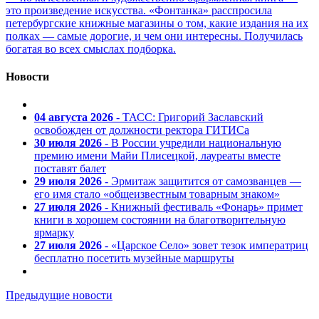
это произведение искусства. «Фонтанка» расспросила
петербургские книжные магазины о том, какие издания на их
полках — самые дорогие, и чем они интересны. Получилась
богатая во всех смыслах подборка.
Новости
04 августа 2026
- ТАСС: Григорий Заславский
освобожден от должности ректора ГИТИСа
30 июля 2026
- В России учредили национальную
премию имени Майи Плисецкой, лауреаты вместе
поставят балет
29 июля 2026
- Эрмитаж защитится от самозванцев —
его имя стало «общеизвестным товарным знаком»
27 июля 2026
- Книжный фестиваль «Фонарь» примет
книги в хорошем состоянии на благотворительную
ярмарку
27 июля 2026
- «Царское Село» зовет тезок императриц
бесплатно посетить музейные маршруты
Предыдущие новости