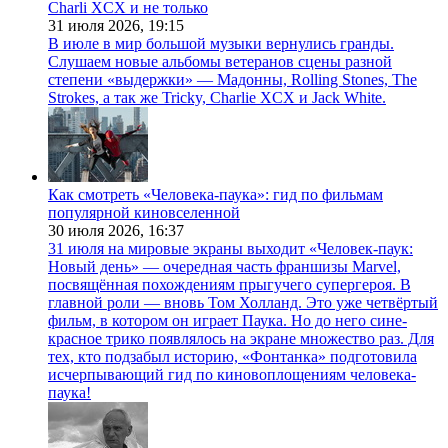
Charli XCX и не только
31 июля 2026,
19:15
В июле в мир большой музыки вернулись гранды.
Слушаем новые альбомы ветеранов сцены разной
степени «выдержки» — Мадонны, Rolling Stones, The
Strokes, а так же Tricky, Charlie XCX и Jack White.
Как смотреть «Человека-паука»: гид по фильмам
популярной киновселенной
30 июля 2026,
16:37
31 июля на мировые экраны выходит «Человек-паук:
Новый день» — очередная часть франшизы Marvel,
посвящённая похождениям прыгучего супергероя. В
главной роли — вновь Том Холланд. Это уже четвёртый
фильм, в котором он играет Паука. Но до него сине-
красное трико появлялось на экране множество раз. Для
тех, кто подзабыл историю, «Фонтанка» подготовила
исчерпывающий гид по киновоплощениям человека-
паука!