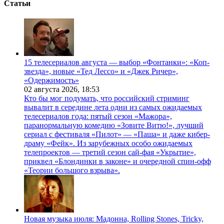
Статьи
15 телесериалов августа — выбор «Фонтанки»: «Коп-
звезда», новые «Тед Лессо» и «Джек Ричер»,
«Одержимость»
02 августа 2026,
18:53
Кто бы мог подумать, что российский стриминг
вывалит в середине лета одни из самых ожидаемых
телесериалов года: пятый сезон «Мажора»,
паранормальную комедию «Зовите Витю!», лучший
сериал с фестиваля «Пилот» — «Паша» и даже кибер-
драму «Фейк». Из зарубежных особо ожидаемых
телепроектов — третий сезон сай-фая «Укрытие»,
приквел «Блондинки в законе» и очередной спин-офф
«Теории большого взрыва».
Новая музыка июля: Мадонна, Rolling Stones, Tricky,