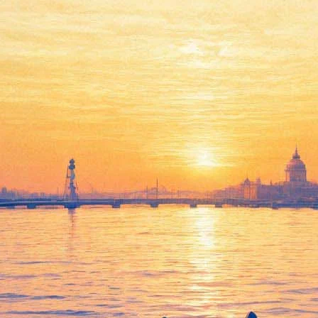
21 января 2019, понедельник
20:02:
Минкульт пригрозил неудачами cоздателям фильма о
режиссере-неудачнике. Картину срежиссировал Александр
Гордон
17:46:
Красногвардейский район предлагают объявить зоной,
свободной для граффити
15:02:
«Инцидент исчерпан». Министр культуры рассказал об
отношениях c Cirque du Soleil после выпада Запашного
14:42:
Эрмитаж опубликовал данные о числе посетителей на
новогодних праздниках. Они вдвое отличаются от
минкультовских
13:30:
Где удариться в тоску: Депрессивный гид «Фонтанки»
13:02:
Петербургский культурный форум определился с датами на
ближайшие три года
12:30:
Оксимирона, Жигана и других рэперов ждут в Петербурге
«живьем» — на премьере фильма о русском хип-хопе
11:12:
Российский цирковой коллектив впервые получил
«Золотого клоуна» на фестивале в Монте-Карло по
совокупности номеров
Архив предыдущих материалов