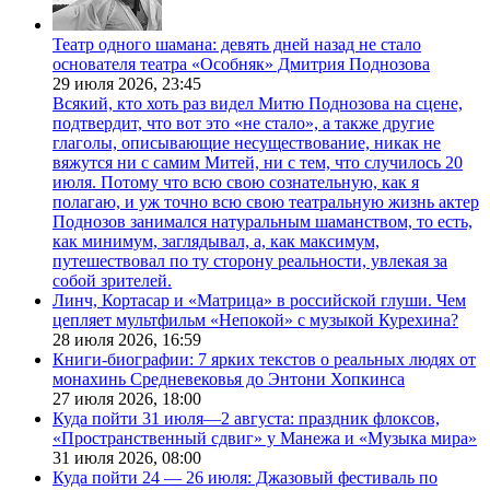
Театр одного шамана: девять дней назад не стало
основателя театра «Особняк» Дмитрия Поднозова
29 июля 2026,
23:45
Всякий, кто хоть раз видел Митю Поднозова на сцене,
подтвердит, что вот это «не стало», а также другие
глаголы, описывающие несуществование, никак не
вяжутся ни с самим Митей, ни с тем, что случилось 20
июля. Потому что всю свою сознательную, как я
полагаю, и уж точно всю свою театральную жизнь актер
Поднозов занимался натуральным шаманством, то есть,
как минимум, заглядывал, а, как максимум,
путешествовал по ту сторону реальности, увлекая за
собой зрителей.
Линч, Кортасар и «Матрица» в российской глуши. Чем
цепляет мультфильм «Непокой» с музыкой Курехина?
28 июля 2026,
16:59
Книги-биографии: 7 ярких текстов о реальных людях от
монахинь Средневековья до Энтони Хопкинса
27 июля 2026,
18:00
Куда пойти 31 июля—2 августа: праздник флоксов,
«Пространственный сдвиг» у Манежа и «Музыка мира»
31 июля 2026,
08:00
Куда пойти 24 — 26 июля: Джазовый фестиваль по