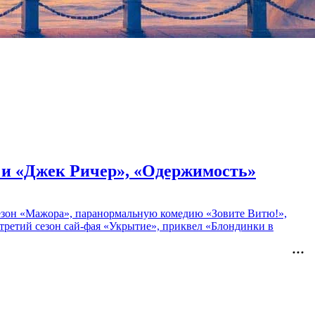
» и «Джек Ричер», «Одержимость»
 сезон «Мажора», паранормальную комедию «Зовите Витю!»,
ретий сезон сай-фая «Укрытие», приквел «Блондинки в