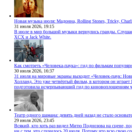
Новая музыка июля: Мадонна, Rolling Stones, Tricky, Char
31 июля 2026,
19:15
В июле в мир большой музыки вернулись гранды. Слушаем 
XCX и Jack White.
Как смотреть «Человека-паука»: гид по фильмам популя
30 июля 2026,
16:37
31 июля на мировые экраны выходит «Человек-паук: Нов
Холланд. Это уже четвёртый фильм, в котором он играет 
подготовила исчерпывающий гид по киновоплощениям ч
Театр одного шамана: девять дней назад не стало основа
29 июля 2026,
23:45
Всякий, кто хоть раз видел Митю Поднозова на сцене, по
ни с тем, что случилось 20 июля. Потому что всю свою 