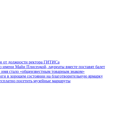
ен от должности ректора ГИТИСа
 имени Майи Плисецкой, лауреаты вместе поставят балет
о имя стало «общеизвестным товарным знаком»
ги в хорошем состоянии на благотворительную ярмарку
бесплатно посетить музейные маршруты