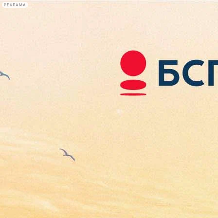
РЕКЛАМА
Афиша Plus
#телегид
Фонтанка.ру
Сегодня:
2026.08.06
04:24
Афиша Plus
кино
спектакли
выставки
концерты
лекции
книги
афиша плюс
новости
+