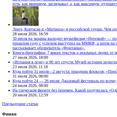
есть, как минимум, заглядывал, а, как максимум, путешест
Линч, Кортасар и «Матрица» в российской глуши. Чем ц
28 июля 2026,
16:59
30 июля на экраны выходит мультфильм «Непокой» — по
прошлом году с успехом выступил на ММКФ, а затем на 
рассказывает обозреватель «Фонтанки».
Книги-биографии: 7 ярких текстов о реальных людях от
27 июля 2026,
18:00
«Испания в огне» и 90 лет спустя: Музей истории религ
23 июля 2026,
11:18
Куда пойти 31 июля—2 августа: праздник флоксов, «Про
31 июля 2026,
08:00
Куда пойти 24 — 26 июля: Джазовый фестиваль по всему
24 июля 2026,
08:00
На греческом фронте без перемен. Какой получилась «О
20 июля 2026,
12:59
Предыдущие статьи
Фишки