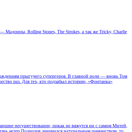
онны, Rolling Stones, The Strokes, а так же Tricky, Charlie
ождениям прыгучего супергероя. В главной роли — вновь Том
жество раз. Для тех, кто подзабыл историю, «Фонтанка»
сывающие несуществование, никак не вяжутся ни с самим Митей,
жизнь актер Поднозов занимался натуральным шаманством, то