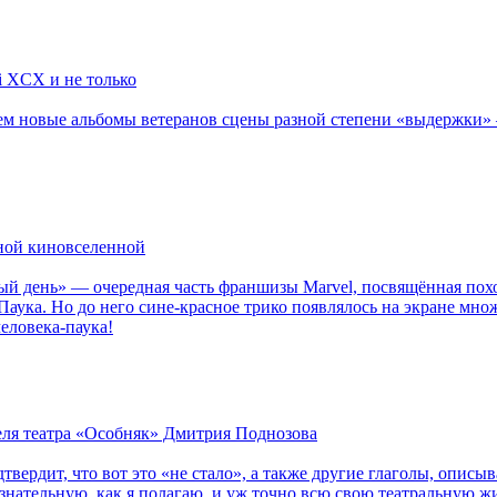
li XCX и не только
новые альбомы ветеранов сцены разной степени «выдержки» — Мад
рной киновселенной
ый день» — очередная часть франшизы Marvel, посвящённая пох
Паука. Но до него сине-красное трико появлялось на экране мно
еловека-паука!
теля театра «Особняк» Дмитрия Поднозова
дтвердит, что вот это «не стало», а также другие глаголы, опи
сознательную, как я полагаю, и уж точно всю свою театральную 