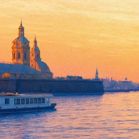
Самый ожидаемый фильм прок
12 августа 2020,
15:40
Версия для печати
Новость, которая за это лето появлялась в СМИ уже несколько
предстоящих, опять поменял дату проката в России. Теперь его 
Ранее сообщалось, что международный прокат фильма
стартует
состоится в один день.
Впрочем, речь по-прежнему идет лишь о тех городах, где разре
открыть в первой декаде сентября театры и концертные залы 
останется. И при таком раскладе «Довод» смогут посмотреть н
«Фонтанка.ру»