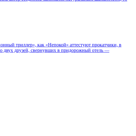
нный триллер», как «Непокой» аттестуют прокатчики, в
ро двух друзей, свернувших в придорожный отель —