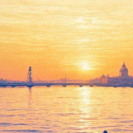
ата может дождаться открыти
 раз: фильм Кристофера Нолана
«Довод»
, который, согласно рей
стоит ждать 3 сентября.
26 августа в 70 странах. А в США «Довод» хотели показать на н
шена работа кинотеатров. Ранее стало известно, что руководство
— при соблюдении рекомендаций Роспотребнадзора. Если это ста
а больших экранах и петербуржцы.