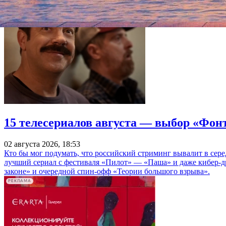
15 телесериалов августа — выбор «Фон
02 августа 2026, 18:53
Кто бы мог подумать, что российский стриминг вывалит в сер
лучший сериал с фестиваля «Пилот» — «Паша» и даже кибер-д
законе» и очередной спин-офф «Теории большого взрыва».
РЕКЛАМА