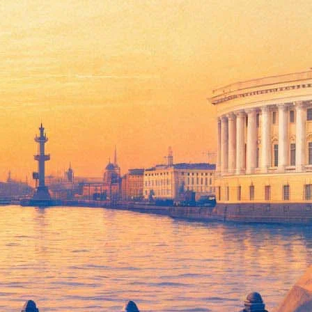
я кинозалов в Петербурге
тингам ожиданий картин, интересует зрителей больше остальных
еделю позже. Теперь и в Америке, и у нас его премьера
 Петербурга и комитета по культуре в частности
рассчитывает
нет возможным, резона сохранять закрытыми кинотеатры не