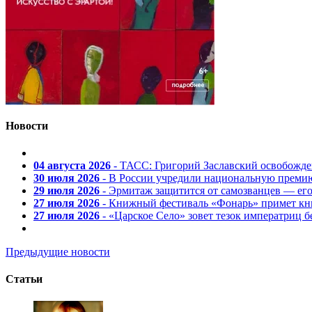
Новости
04 августа 2026
- ТАСС: Григорий Заславский освобожд
30 июля 2026
- В России учредили национальную премию
29 июля 2026
- Эрмитаж защитится от самозванцев — ег
27 июля 2026
- Книжный фестиваль «Фонарь» примет кни
27 июля 2026
- «Царское Село» зовет тезок императриц 
Предыдущие новости
Статьи