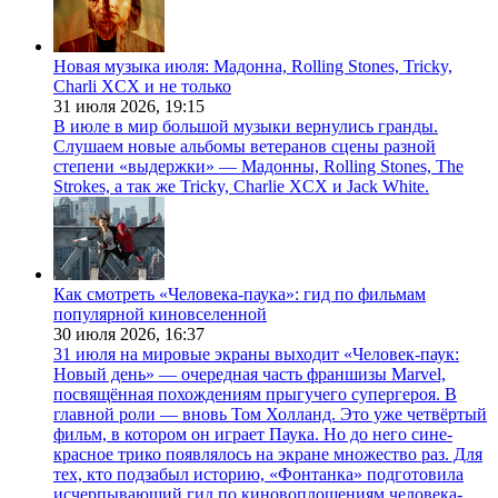
Новая музыка июля: Мадонна, Rolling Stones, Tricky,
Charli XCX и не только
31 июля 2026,
19:15
В июле в мир большой музыки вернулись гранды.
Слушаем новые альбомы ветеранов сцены разной
степени «выдержки» — Мадонны, Rolling Stones, The
Strokes, а так же Tricky, Charlie XCX и Jack White.
Как смотреть «Человека-паука»: гид по фильмам
популярной киновселенной
30 июля 2026,
16:37
31 июля на мировые экраны выходит «Человек-паук:
Новый день» — очередная часть франшизы Marvel,
посвящённая похождениям прыгучего супергероя. В
главной роли — вновь Том Холланд. Это уже четвёртый
фильм, в котором он играет Паука. Но до него сине-
красное трико появлялось на экране множество раз. Для
тех, кто подзабыл историю, «Фонтанка» подготовила
исчерпывающий гид по киновоплощениям человека-