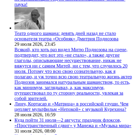
паука!
Театр одного шамана: девять дней назад не стало
основателя театра «Особняк» Дмитрия Поднозова
29 июля 2026,
23:45
Всякий, кто хоть раз видел Митю Поднозова на сцене,
подтвердит, что вот это «не стало», а также другие
глаголы, описывающие несуществование, никак не
вяжутся ни с самим Митей, ни с тем, что случилось 20
июля. Потому что всю свою сознательную, как я
полагаю, и уж точно всю свою театральную жизнь актер
Поднозов занимался натуральным шаманством, то есть,
как минимум, заглядывал, а, как максимум,
путешествовал по ту сторону реальности, увлекая за
собой зрителей.
Линч, Кортасар и «Матрица» в российской глуши. Чем
цепляет мультфильм «Непокой» с музыкой Курехина?
28 июля 2026,
16:59
Куда пойти 31 июля—2 августа: праздник флоксов,
«Пространственный сдвиг» у Манежа и «Музыка мира»
31 июля 2026,
08:00