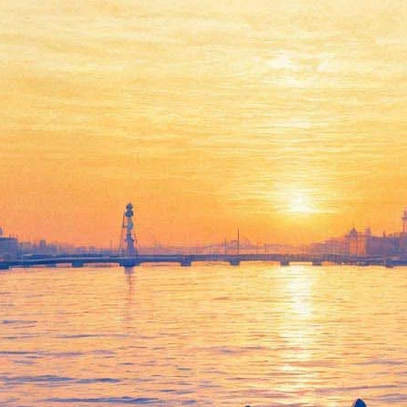
Сегодня в эфире
#безантракта: венецианская
живопись, воспитание с
Димой Зицером, секреты
Царского села и мюзикл
25 марта 2020,
08:45
Версия для печати
После нашего онайлн-фестиваля «Фонтанки» #безантракта вы
будете знать Эрмитаж как никто. Главный музей страны
ежедневно ведет по нескольку прямых эфиров. В 13.00, зайдя
на страницу
tv.fontanka.ru
, вы снова побываете в хранилище
на Старой деревне. В этот раз вас ждет неописуемая красота