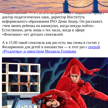
— рассказ о хранении венецианской живописи и витрин.
В 14.00 наша программа из офиса «Фонтанки»
«Карантинник» — в гости к актрисе Ольге Маркиной придет
доктор педагогических наук, директор Института
неформального образования INO Дима Зицер. Он расскажет,
«чем занять ребенка на каникулах, когда некуда пойти».
Естественно, речь лишь о тех часах, когда в эфире
«Фонтанки» нет детских спектаклей.
А в 15.00 такой спектакль как раз есть: мы снова в гостях у
Филармонии для детей и юношества — в этот раз с
оперой
«Русалочка» и оркестром Михаила Голикова
.