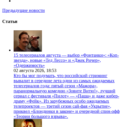
Предыдущие новости
Статьи
15 телесериалов августа — выбор «Фонтанки»: «Коп-
звезда», новые «Тед Лессо» и «Джек Ричер»,
«Одержимость»
02 августа 2026,
18:53
Кто бы мог подумать, что российский стриминг
вывалит в середине лета одни из самых ожидаемых
телесериалов года: пятый сезон «Мажора»,
паранормальную комедию «Зовите Витю!», лучший
сериал с фестиваля «Пилот» — «Паша» и даже кибер-
драму «Фейк». Из зарубежных особо ожидаемых
телепроектов — третий сезон сай-фая «Укрытие»,
приквел «Блондинки в законе» и очередной спин-офф
«Теории большого взрыва».