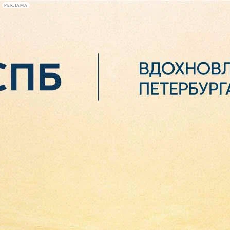
РЕКЛАМА
Афиша Plus
#телегид
Фонтанка.ру
Сегодня:
2026.08.07
05:39
Афиша Plus
кино
спектакли
выставки
концерты
лекции
книги
афиша плюс
новости
+