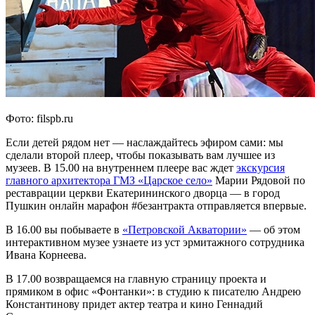
Фото: filspb.ru
Если детей рядом нет — наслаждайтесь эфиром сами: мы
сделали второй плеер, чтобы показывать вам лучшее из
музеев. В 15.00 на внутреннем плеере вас ждет
экскурсия
главного архитектора ГМЗ «Царское село»
Марии Рядовой по
реставрации церкви Екатерининского дворца — в город
Пушкин онлайн марафон #безантракта отправляется впервые.
В 16.00 вы побываете в
«Петровской Акватории»
— об этом
интерактивном музее узнаете из уст эрмитажного сотрудника
Ивана Корнеева.
В 17.00 возвращаемся на главную страницу проекта и
прямиком в офис «Фонтанки»: в студию к писателю Андрею
Константинову придет актер театра и кино Геннадий