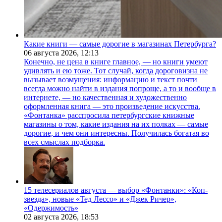
Какие книги — самые дорогие в магазинах Петербурга?
06 августа 2026,
12:13
Конечно, не цена в книге главное, — но книги умеют
удивлять и ею тоже. Тот случай, когда дороговизна не
вызывает возмущения: информацию и текст почти
всегда можно найти в издания попроще, а то и вообще в
интернете, — но качественная и художественно
оформленная книга — это произведение искусства.
«Фонтанка» расспросила петербургские книжные
магазины о том, какие издания на их полках — самые
дорогие, и чем они интересны. Получилась богатая во
всех смыслах подборка.
15 телесериалов августа — выбор «Фонтанки»: «Коп-
звезда», новые «Тед Лессо» и «Джек Ричер»,
«Одержимость»
02 августа 2026,
18:53