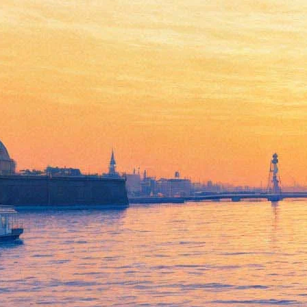
ТЮЗ, «Исследование ужаса»
и площадка «Скороход»: Кто
номинирован на премию для
молодых «Прорыв» в 2020-м
30 января 2020,
21:23
Версия для печати
Экспертный совет театральной премии для молодых
«Прорыв» объявил номинантов на 2020 год. Отобрано 26
проектов из 17 театров Петербурга, все эти спектакли созданы
в сезоне 2018-2019. Лидер этого года – Театр юного зрителя
им. А. А. Брянцева с девятью номинациями за спектакли
«Близкие друзья» Елизаветы Бондарь, «Обрыв» Анатолия
Ледуховского и «Алые паруса» Сусанны Цирюк. Второй по
количеству номинаций – четыре – проект «Квартира» за