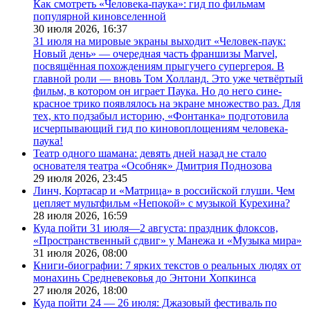
Как смотреть «Человека-паука»: гид по фильмам
популярной киновселенной
30 июля 2026,
16:37
31 июля на мировые экраны выходит «Человек-паук:
Новый день» — очередная часть франшизы Marvel,
посвящённая похождениям прыгучего супергероя. В
главной роли — вновь Том Холланд. Это уже четвёртый
фильм, в котором он играет Паука. Но до него сине-
красное трико появлялось на экране множество раз. Для
тех, кто подзабыл историю, «Фонтанка» подготовила
исчерпывающий гид по киновоплощениям человека-
паука!
Театр одного шамана: девять дней назад не стало
основателя театра «Особняк» Дмитрия Поднозова
29 июля 2026,
23:45
Линч, Кортасар и «Матрица» в российской глуши. Чем
цепляет мультфильм «Непокой» с музыкой Курехина?
28 июля 2026,
16:59
Куда пойти 31 июля—2 августа: праздник флоксов,
«Пространственный сдвиг» у Манежа и «Музыка мира»
31 июля 2026,
08:00
Книги-биографии: 7 ярких текстов о реальных людях от
монахинь Средневековья до Энтони Хопкинса
27 июля 2026,
18:00
Куда пойти 24 — 26 июля: Джазовый фестиваль по