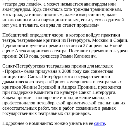
«театра для людей», а может называться авангардом или
андеграундом. Будь спектакль хоть трижды традиционным,
хоть трижды инновационным, даже иммерсивным, даже
инклюзивным или партиципативным, если у его создателей
нет ума и таланта, он вряд ли станет прорывом».
Победителей определит жюри, в которое войдут практики
театра, театральные критики из Петербурга, Москвы и Софии.
Церемония вручения премии состоится 27 апреля на Новой
сцене Александринского театра. Поставит церемонию лауреат
премии 2019 года, режиссер Роман Каганович.
Санкт-Петербургская театральная премия для молодых
«Прорыв» была придумана в 2008 году как совместная
инициатива Санкт-Петербургского государственного
драматического театра «Приют комедианта» и театральных
критиков Жанны Зарецкой и Андрея Пронина, проводится
при поддержке Комитета по культуре Санкт-Петербурга.
Задача премии – поощрение и продвижение молодых
профессионалов петербургской драматической сцены: как их
самостоятельных работ, так и работ, созданных в рамках
государственных театральных стационаров.
Подробнее о номинантах можно узнать на ее
сайте
.