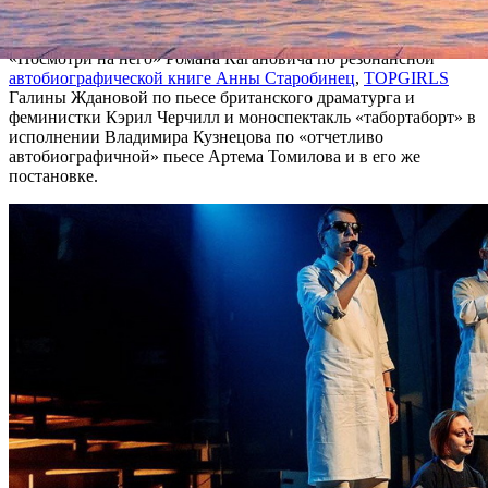
четырехчасовой спектакль
«Исследование ужаса»
Бориса
Павловича. Среди других претендентов на премию:
«Посмотри на него» Романа Кагановича по резонансной
автобиографической книге Анны Старобинец
,
TOPGIRLS
Галины Ждановой по пьесе британского драматурга и
феминистки Кэрил Черчилл и моноспектакль «табортаборт» в
исполнении Владимира Кузнецова по «отчетливо
автобиографичной» пьесе Артема Томилова и в его же
постановке.