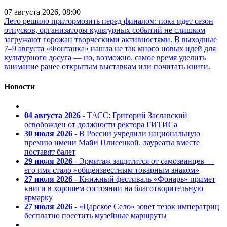
07 августа 2026, 08:00
Лето решило притормозить перед финалом: пока идет сезон
отпусков, организаторы культурных событий не слишком
загружают горожан творческими активностями. В выходные
7–9 августа «Фонтанка» нашла не так много новых идей для
культурного досуга — но, возможно, самое время уделить
внимание ранее открытым выставкам или почитать книги.
Новости
04 августа 2026
- ТАСС: Григорий Заславский
освобожден от должности ректора ГИТИСа
30 июля 2026
- В России учредили национальную
премию имени Майи Плисецкой, лауреаты вместе
поставят балет
29 июля 2026
- Эрмитаж защитится от самозванцев —
его имя стало «общеизвестным товарным знаком»
27 июля 2026
- Книжный фестиваль «Фонарь» примет
книги в хорошем состоянии на благотворительную
ярмарку
27 июля 2026
- «Царское Село» зовет тезок императриц
бесплатно посетить музейные маршруты