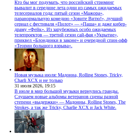
Кто бы мог подумать, что российский стриминг
вывалит в середине лета одни из самых ожидаемых
телесериалов года: пятый сезон «Мажора»,
паранормальную комедию «Зовите Витю!», лучший
сериал с фестиваля «Пилот» — «Паша» и даже кибер-
драму «Фейк». Из зарубежных особо ожидаемых
телепроектов — третий сезон сай-фая «Укрытие»,
приквел «Блондинки в законе» и очередной спин-офф
«Теории большого взрыва».
Новая музыка июля: Мадонна, Rolling Stones, Tricky,
Charli XCX и не только
31 июля 2026,
19:15
В июле в мир большой музыки вернулись гранды.
Слушаем новые альбомы ветеранов сцены разной
степени «выдержки» — Мадонны, Rolling Stones, The
Strokes, а так же Tricky, Charlie XCX и Jack White.