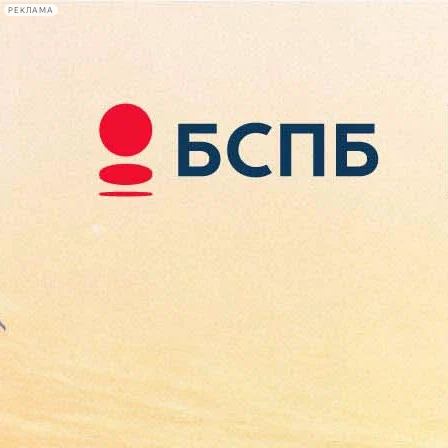
РЕКЛАМА
Афиша Plus
#телегид
Фонтанка.ру
Сегодня:
2026.08.07
13:05
Афиша Plus
кино
спектакли
выставки
концерты
лекции
книги
афиша плюс
новости
+