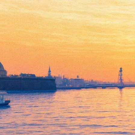
#УлицкаяToo: Кого и зачем
убила лауреат «Русского
Букера» в новой книге