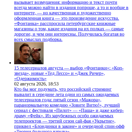
вызывает возмущения: информацию и текст почти
всегда можно найти в издания попроще, а то и вообще в
интернете, — но качественная и художественно
оформленная книга — это произведение искусства.
«Фонтанка» расспросила петербургские книжные
магазины о том, какие издания на их полках — самые
дорогие, и чем они интересны. Получилась богатая во
всех смыслах подборка.
15 телесериалов августа — выбор «Фонтанки»: «Коп-
звезда», новые «Тед Лессо» и «Джек Ричер»,
«Одержимость»
02 августа 2026,
18:53
Кто бы мог подумать, что российский стриминг
вывалит в середине лета одни из самых ожидаемых
телесериалов года: пятый сезон «Мажора»,
паранормальную комедию «Зовите Витю!», лучший
сериал с фестиваля «Пилот» — «Паша» и даже кибер-
драму «Фейк». Из зарубежных особо ожидаемых
телепроектов — третий сезон сай-фая «Укрытие»,
приквел «Блондинки в законе» и очередной спин-офф
«Теории большого взрыва».