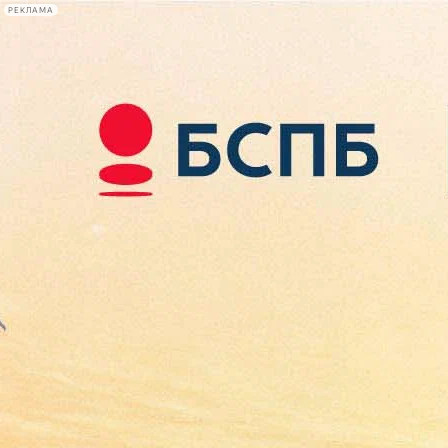
РЕКЛАМА
Афиша Plus
#телегид
Фонтанка.ру
Сегодня:
2026.08.08
10:27
Афиша Plus
кино
спектакли
выставки
концерты
лекции
книги
афиша плюс
новости
+