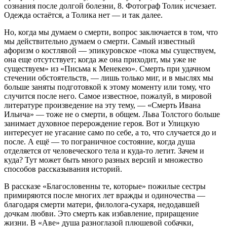
сознания после долгой болезни, 8. Фотограф Толик исчезает.
Одежда остаётся, а Толика нет — и так далее.
Но, когда мы думаем о смерти, вопрос заключается в том, что
мы действительно думаем о смерти. Самый известный
афоризм о костлявой — эпикуровское «пока мы существуем,
она еще отсутствует; когда же она приходит, мы уже не
существуем» из «Письма к Менекею». Смерть при удачном
стечении обстоятельств, — лишь только миг, и в мыслях мы
больше заняты подготовкой к этому моменту или тому, что
случится после него. Самое известное, пожалуй, в мировой
литературе произведение на эту тему, — «Смерть Ивана
Ильича» — тоже не о смерти, в общем. Льва Толстого больше
занимает духовное перерождение героя. Вот и Улицкую
интересует не угасание само по себе, а то, что случается до и
после. А ещё — то пограничное состояние, когда душа
отделяется от человеческого тела и куда-то летит. Зачем и
куда? Тут может быть много разных версий и множество
способов рассказывания историй.
В рассказе «Благословенны те, которые» пожилые сестры
примиряются после многих лет вражды и одиночества —
благодаря смерти матери, филолога-сухаря, недодавшей
дочкам любви. Это смерть как избавление, приращение
жизни. В «Аве» душа разноглазой плюшевой собачки,