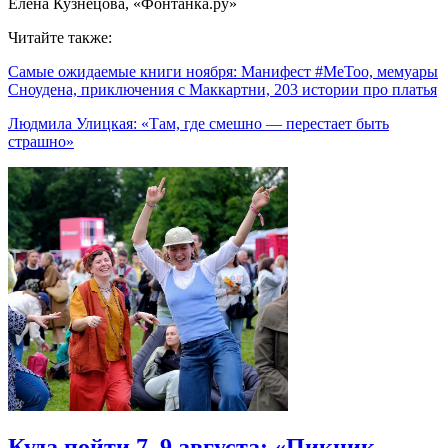
Елена Кузнецова, «Фонтанка.ру»
Читайте также:
Самые ожидаемые книги ноября: Манифест #MeToo, мемуары
Сноудена, приключения с Маккартни, 203 истории про платья
Людмила Улицкая: «Там, где смешно — перестает быть
страшно»
Куда пойти 7–9 августа: «Пикник