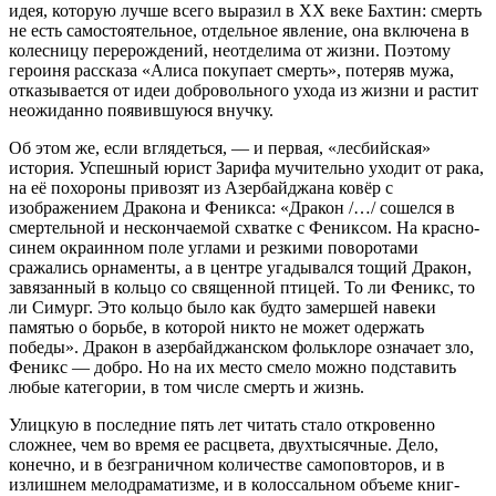
идея, которую лучше всего выразил в XX веке Бахтин: смерть
не есть самостоятельное, отдельное явление, она включена в
колесницу перерождений, неотделима от жизни. Поэтому
героиня рассказа «Алиса покупает смерть», потеряв мужа,
отказывается от идеи добровольного ухода из жизни и растит
неожиданно появившуюся внучку.
Об этом же, если вглядеться, — и первая, «лесбийская»
история. Успешный юрист Зарифа мучительно уходит от рака,
на её похороны привозят из Азербайджана ковёр с
изображением Дракона и Феникса: «Дракон /…/ сошелся в
смертельной и нескончаемой схватке с Фениксом. На красно-
синем окраинном поле углами и резкими поворотами
сражались орнаменты, а в центре угадывался тощий Дракон,
завязанный в кольцо со священной птицей. То ли Феникс, то
ли Симург. Это кольцо было как будто замершей навеки
памятью о борьбе, в которой никто не может одержать
победы». Дракон в азербайджанском фольклоре означает зло,
Феникс — добро. Но на их место смело можно подставить
любые категории, в том числе смерть и жизнь.
Улицкую в последние пять лет читать стало откровенно
сложнее, чем во время ее расцвета, двухтысячные. Дело,
конечно, и в безграничном количестве самоповторов, и в
излишнем мелодраматизме, и в колоссальном объеме книг-