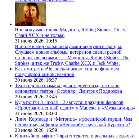
Новая музыка июля: Мадонна, Rolling Stones, Tricky,
Charli XCX и не только
31 июля 2026,
19:15
В июле в мир большой музыки вернулись гранды.
Слушаем новые альбомы ветеранов сцены разной
степени «выдержки» — Мадонны, Rolling Stones, The
Strokes, а так же Tricky, Charlie XCX и Jack White.
Как смотреть «Человека-паука»: гид по фильмам
популярной киновселенной
30 июля 2026,
16:37
Театр одного шамана: девять дней назад не стало
основателя театра «Особняк» Дмитрия Поднозова
29 июля 2026,
23:45
Куда пойти 31 июля—2 августа: праздник флоксов,
«Пространственный сдвиг» у Манежа и «Музыка мира»
31 июля 2026,
08:00
Линч, Кортасар и «Матрица» в российской глуши. Чем
цепляет мультфильм «Непокой» с музыкой Курехина?
28 июля 2026,
16:59
Книги-биографии: 7 ярких текстов о реальных людях от