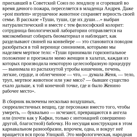
приехавшей в Советский Союз по лендлизу и сгоревшей во
время дачного пожара, переселяется в младенца Андрея. Даже
«post mortem» игрушечное животное сохраняет верность своей
семье. В рассказе «Туши, туши, где их души…» выбран
натуралистический и вместе с тем философский колорит:
сотрудница биологической лаборатории отправляется на
мясокомбинат собирать биоматериал и наблюдает, как
разделывают свиней на конвейере — это становится поводом
разобраться в той веренице синонимов, которыми мы
наделяем мертвое тело: «Туши принимали горизонтальное
положение и проезжали мимо женщин в халатах, каждая из
которых производила некоторую целесообразную процедуру
— вынимала из распахнутой утробы кишечник, печень,
легкие, сердце, и облегченное — что, — думала Женя, — тело,
труп, мертвое животное или уже мясо? — бывшее существо
ехало дальше, к той конечной точке, где и было Женино
рабочее место».
В сборник включены несколько воздушных,
сюрреалистичных вещиц, где персонажи вместо того, чтобы
умереть, — буквально — исчезают, превращаются в ангела
или (почти как у Кафки, только с интонацией совершенно
другой, благостной) бабочку. Но несущая конструкция в этом
карнавальном разнообразии, впрочем, одна, и вокруг неё
вращается вся проза Улицкой. Это мифологическая, народная