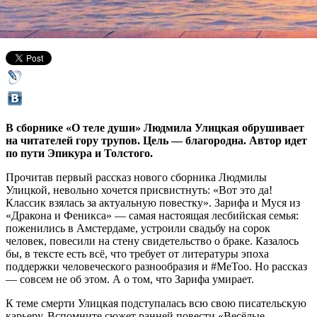
20 ноября 2019,
10:07
Версия для печати
В сборнике «О теле души» Людмила Улицкая обрушивает
на читателей гору трупов. Цель — благородна. Автор идет
по пути Эпикура и Толстого.
Прочитав первый рассказ нового сборника Людмилы
Улицкой, невольно хочется присвистнуть: «Вот это да!
Классик взялась за актуальную повестку». Зарифа и Муся из
«Дракона и Феникса» — самая настоящая лесбийская семья:
поженились в Амстердаме, устроили свадьбу на сорок
человек, повесили на стену свидетельство о браке. Казалось
бы, в тексте есть всё, что требует от литературы эпоха
поддержки человеческого разнообразия и #MeToo. Но рассказ
— совсем не об этом. А о том, что Зарифа умирает.
К теме смерти Улицкая подступалась всю свою писательскую
карьеру. Вспомните сюжет ранней повести «Весёлые