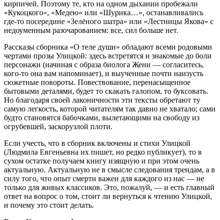
кирпичей. Поэтому те, кто на одном дыхании пробежали
«Кукоцкого», «Медею» или «Шурика…», останавливались
где-то посередине «Зелёного шатра» или «Лестницы Якова» с
недоуменным разочарованием: все, сил больше нет.
Рассказы сборника «О теле души» обладают всеми родовыми
чертами прозы Улицкой: здесь встретятся и знакомые до боли
персонажи (начиная с образа биолога Жени — согласитесь,
кого-то она вам напоминает), и выученные почти наизусть
сюжетные повороты. Повествование, перенасыщенное
бытовыми деталями, будет то скакать галопом, то буксовать.
Но благодаря своей лаконичности эти тексты обретают ту
самую легкость, которой читателям так давно не хватало; сами
будто становятся бабочками, вылетающими на свободу из
огрубевшей, заскорузлой плоти.
Если учесть, что в сборник включены и стихи Улицкой
(Людмила Евгеньевна их пишет, но редко публикует), то в
сухом остатке получаем книгу изящную и при этом очень
актуальную. Актуальную не в смысле следования трендам, а в
силу того, что опыт смерти важен для каждого из нас — не
только для живых классиков. Это, пожалуй, — и есть главный
ответ на вопрос о том, стоит ли вернуться к чтению Улицкой,
и почему это стоит делать.