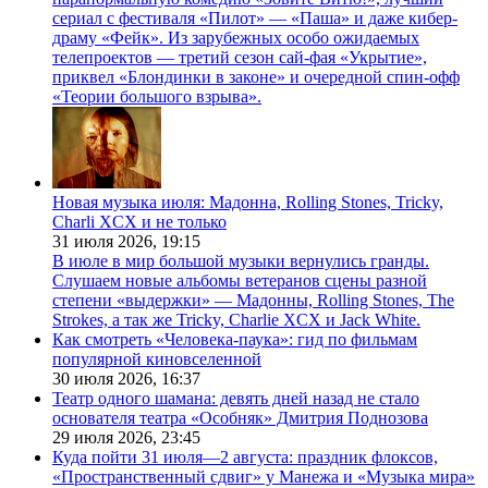
сериал с фестиваля «Пилот» — «Паша» и даже кибер-
драму «Фейк». Из зарубежных особо ожидаемых
телепроектов — третий сезон сай-фая «Укрытие»,
приквел «Блондинки в законе» и очередной спин-офф
«Теории большого взрыва».
Новая музыка июля: Мадонна, Rolling Stones, Tricky,
Charli XCX и не только
31 июля 2026,
19:15
В июле в мир большой музыки вернулись гранды.
Слушаем новые альбомы ветеранов сцены разной
степени «выдержки» — Мадонны, Rolling Stones, The
Strokes, а так же Tricky, Charlie XCX и Jack White.
Как смотреть «Человека-паука»: гид по фильмам
популярной киновселенной
30 июля 2026,
16:37
Театр одного шамана: девять дней назад не стало
основателя театра «Особняк» Дмитрия Поднозова
29 июля 2026,
23:45
Куда пойти 31 июля—2 августа: праздник флоксов,
«Пространственный сдвиг» у Манежа и «Музыка мира»