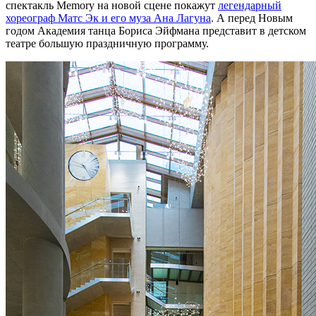
спектакль Memory на новой сцене покажут
легендарный
хореограф Матс Эк и его муза Ана Лагуна
. А перед Новым
годом Академия танца Бориса Эйфмана представит в детском
театре большую праздничную программу.