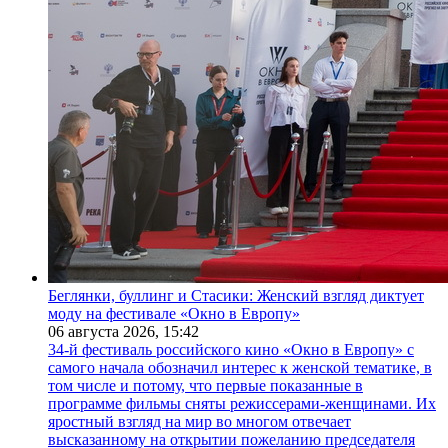
Беглянки, буллинг и Стасики: Женский взгляд диктует
моду на фестивале «Окно в Европу»
06 августа 2026,
15:42
34-й фестиваль российского кино «Окно в Европу» с
самого начала обозначил интерес к женской тематике, в
том числе и потому, что первые показанные в
программе фильмы сняты режиссерами-женщинами. Их
яростный взгляд на мир во многом отвечает
высказанному на открытии пожеланию председателя