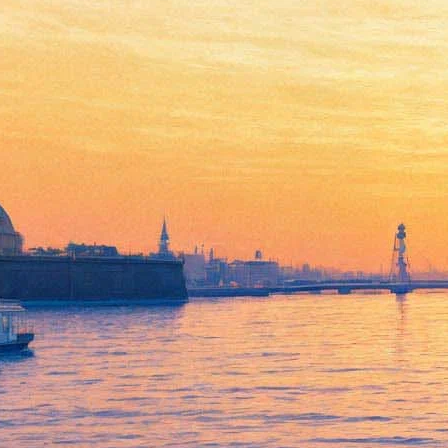
Одетта — Чжан Янь,
Зигфрид — Сунь Жуйчэнь.
«Фонтанка» выяснила, кто
выступит в детском театре
Эйфмана
28 октября 2019,
19:10
Версия для печати
Детский театр танца Бориса Эйфмана, который официально
открывается в Петербурге в середине ноября, рассказал
«Фонтанке» о планах на первые месяцы работы. Гала-концерт
в честь открытия площадки пройдёт 16 ноября, в нём
поучаствуют воспитанники Академии танца Бориса Эйфмана,