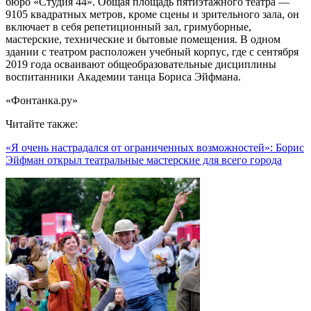
бюро «Студия 44». Общая площадь пятиэтажного театра —
9105 квадратных метров, кроме сцены и зрительного зала, он
включает в себя репетиционный зал, гримуборные,
мастерские, технические и бытовые помещения. В одном
здании с театром расположен учебный корпус, где с сентября
2019 года осваивают общеобразовательные дисциплины
воспитанники Академии танца Бориса Эйфмана.
«Фонтанка.ру»
Читайте также:
«Я очень настрадался от ограниченных возможностей»: Борис
Эйфман открыл театральные мастерские для всего города