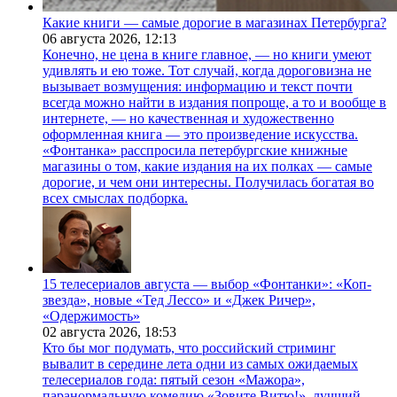
Какие книги — самые дорогие в магазинах Петербурга?
06 августа 2026,
12:13
Конечно, не цена в книге главное, — но книги умеют
удивлять и ею тоже. Тот случай, когда дороговизна не
вызывает возмущения: информацию и текст почти
всегда можно найти в издания попроще, а то и вообще в
интернете, — но качественная и художественно
оформленная книга — это произведение искусства.
«Фонтанка» расспросила петербургские книжные
магазины о том, какие издания на их полках — самые
дорогие, и чем они интересны. Получилась богатая во
всех смыслах подборка.
15 телесериалов августа — выбор «Фонтанки»: «Коп-
звезда», новые «Тед Лессо» и «Джек Ричер»,
«Одержимость»
02 августа 2026,
18:53
Кто бы мог подумать, что российский стриминг
вывалит в середине лета одни из самых ожидаемых
телесериалов года: пятый сезон «Мажора»,
паранормальную комедию «Зовите Витю!», лучший