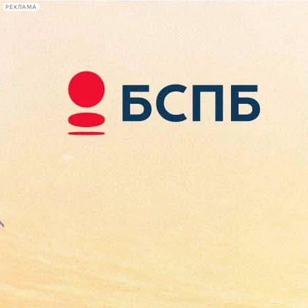
РЕКЛАМА
Афиша Plus
#телегид
Фонтанка.ру
Сегодня:
2026.08.08
02:05
Афиша Plus
кино
спектакли
выставки
концерты
лекции
книги
афиша плюс
новости
+