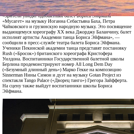
Пекинской академии танца и Государственной балетной
школы Берлина.
«Зрители увидят одноактный балет Бориса Эйфмана
«Мусагет» на музыку Иоганна Себастьяна Баха, Петра
Чайковского и грузинскую народную музыку. Это посвящение
выдающемуся хореографу XX века Джорджу Баланчину, балет
исполнят артисты Академии танца Бориса Эйфмана», —
сообщили в пресс-службе театра балета Бориса Эйфмана.
Ученики Пекинской академии танца представят постановку
Rush («Бросок») британского хореографа Кристофера
Уилдона. Воспитанники Государственной балетной школы
Берлина продемонстрируют номер All Long Dem Day
(«Безумный длинный день») Марко Гекке на композицию
Sinnerman Нины Симон и дуэт на музыку Gotan Project из
спектакля Tango Palace («Дворец танго») Грегора Зайфферта.
На сцену также выйдут воспитанники школы Бориса
Эйфмана.