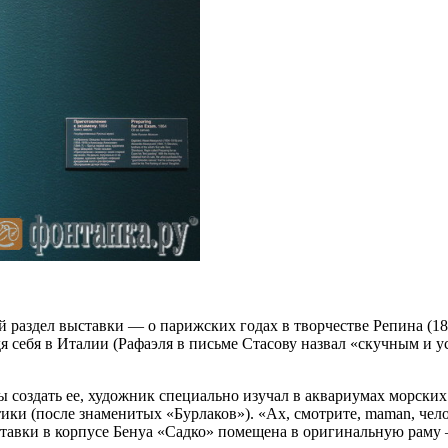
раздел выставки — о парижских годах в творчестве Репина (187
я себя в Италии (Рафаэля в письме Стасову назвал «скучным и 
бы создать ее, художник специально изучал в аквариумах морских
тики (после знаменитых «Бурлаков»). «Ах, смотрите, maman, че
ыставки в корпусе Бенуа «Садко» помещена в оригинальную раму