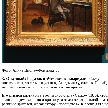
Фото: Алина Циопа/«Фонтанка.ру»
3. «Скучный» Рафаэль и «Человек в аквариуме».
Следующий 
«пенсионер», то есть выпускник, Академии художеств. Не найд
импрессионистами, — но до конца их не признал.
Его главной картиной в этот период стала «Садко» (1876); что
звание академика — но и критику за отход от социальной тема
реакцию зрителей, желая автору «проснуться». К слову, для в