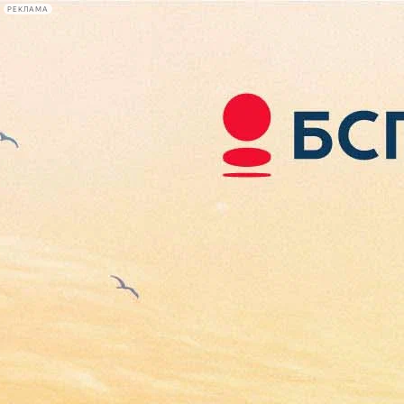
РЕКЛАМА
Афиша Plus
#телегид
Фонтанка.ру
Сегодня:
2026.08.06
06:31
Афиша Plus
кино
спектакли
выставки
концерты
лекции
книги
афиша плюс
новости
+