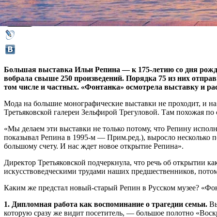
04 октября 2019,
16:10
Версия для печати
Большая выставка Ильи Репина — к 175-летию со дня рожде
вобрала свыше 250 произведений. Порядка 75 из них отправ
том числе и частных. «Фонтанка» осмотрела выставку и рас
Мода на большие монографические выставки не проходит, и на
Третьяковской галереи Зельфирой Трегуловой. Там похожая по 
«Мы делаем эти выставки не только потому, что Репину испол
показывал Репина в 1995-м — Прим.ред.), выросло несколько п
большому счету. И нас ждет новое открытие Репина».
Директор Третьяковской подчеркнула, что речь об открытии ка
искусствоведческими трудами наших предшественников, потому
Каким же предстал новый-старый Репин в Русском музее? «Фон
1. Дипломная работа как воспоминание о трагедии семьи.
Вы
которую сразу же видит посетитель, — большое полотно «Воск