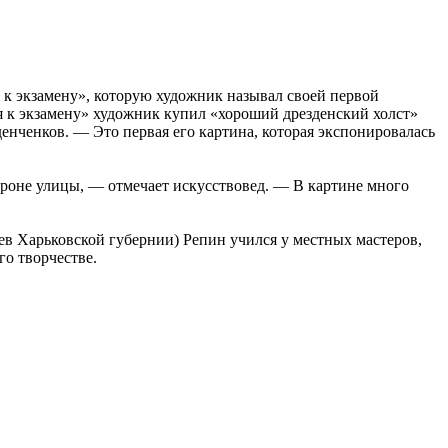
к экзамену», которую художник называл своей первой
 к экзамену» художник купил «хороший дрезденский холст»
нченков. — Это первая его картина, которая экспонировалась
ороне улицы, — отмечает искусствовед. — В картине много
уев Харьковской губернии) Репин учился у местных мастеров,
го творчестве.