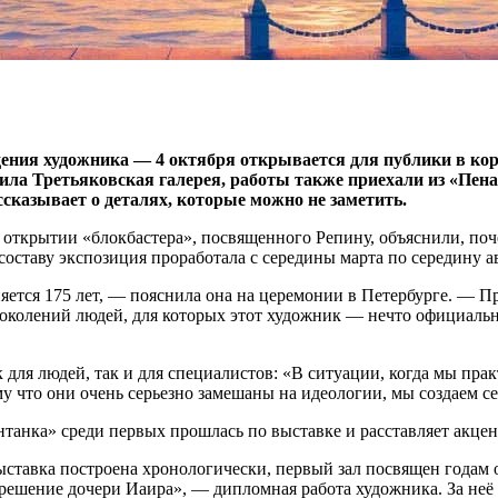
ния художника — 4 октября открывается для публики в корп
ила Третьяковская галерея, работы также приехали из «Пена
сказывает о деталях, которые можно не заметить.
 открытии «блокбастера», посвященного Репину, объяснили, поч
составу экспозиция проработала с середины марта по середину ав
няется 175 лет, — пояснила она на церемонии в Петербурге. — 
околений людей, для которых этот художник — нечто официально
к для людей, так и для специалистов: «В ситуации, когда мы пр
 что они очень серьезно замешаны на идеологии, мы создаем се
танка» среди первых прошлась по выставке и расставляет акцен
ставка построена хронологически, первый зал посвящен годам о
решение дочери Иаира», — дипломная работа художника. За неё