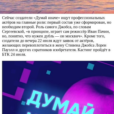
ориентирован на подростков, потому что именно история
создателя Apple, возможно, научит их «не опускать руки».
Сейчас создатели «Думай иначе» ищут профессиональных
актёров на главные роли: первый состав уже сформирован, но
необходим второй. Роль самого Джобса, по словам
Сергеевской, «в принципе, играет сам режиссёр Иван Пачин,
но, понятно, что нужен дубль — он москвич». Кроме того,
создатели до вечера 22 июля ждут заявок от актёров,
желающих перевоплотиться в жену Стивена Джобса Лорен
Пауэлл и других соратников изобретателя. Кастинг пройдёт в
БТК 24 июля.