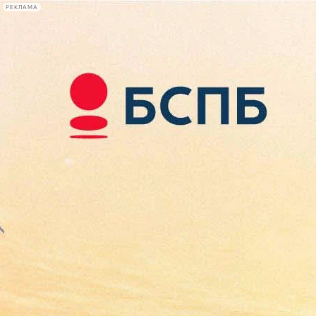
РЕКЛАМА
Афиша Plus
#телегид
Фонтанка.ру
Сегодня:
2026.08.08
07:28
Афиша Plus
кино
спектакли
выставки
концерты
лекции
книги
афиша плюс
новости
+