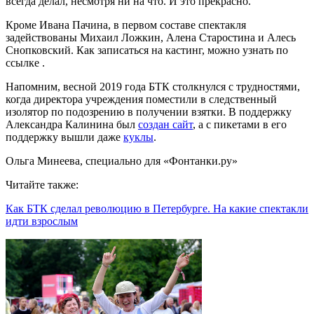
всегда делал, несмотря ни на что. И это прекрасно.
Кроме Ивана Пачина, в первом составе спектакля
задействованы Михаил Ложкин, Алена Старостина и Алесь
Снопковский. Как записаться на кастинг, можно узнать по
ссылке .
Напомним, весной 2019 года БТК столкнулся с трудностями,
когда директора учреждения поместили в следственный
изолятор по подозрению в получении взятки. В поддержку
Александра Калинина был
создан сайт
, а с пикетами в его
поддержку вышли даже
куклы
.
Ольга Минеева, специально для «Фонтанки.ру»
Читайте также:
Как БТК сделал революцию в Петербурге. На какие спектакли
идти взрослым