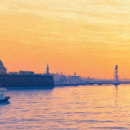
В Петербурге разыскивают
актёров в спектакль о Стиве
Джобсе. Остался последний
шанс
22 июля 2019,
14:25
Версия для печати
В Петербурге к концу ноября 2019 года обещают создать
театральную постановку о Стиве Джобсе «Думай иначе».
Спектакль могут показать в Большом театре кукол, на Новой
сцене Александринского театра, а также в ряде других
пространств Петебурга и Москвы. Режиссёром стал автор
одного из самых популярных спектаклей БТК «Мой дедушка
был вишней» Иван Пачин, продюсером — Наталия
Сергеевская. По её словам, проект, в первую очередь, будет