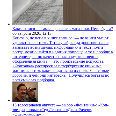
Какие книги — самые дорогие в магазинах Петербурга?
06 августа 2026,
12:13
Конечно, не цена в книге главное, — но книги умеют
удивлять и ею тоже. Тот случай, когда дороговизна не
вызывает возмущения: информацию и текст почти
всегда можно найти в издания попроще, а то и вообще в
интернете, — но качественная и художественно
оформленная книга — это произведение искусства.
«Фонтанка» расспросила петербургские книжные
магазины о том, какие издания на их полках — самые
дорогие, и чем они интересны. Получилась богатая во
всех смыслах подборка.
15 телесериалов августа — выбор «Фонтанки»: «Коп-
звезда», новые «Тед Лессо» и «Джек Ричер»,
«Одержимость»