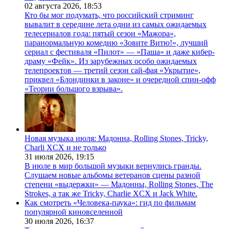
02 августа 2026,
18:53
Кто бы мог подумать, что российский стриминг
вывалит в середине лета одни из самых ожидаемых
телесериалов года: пятый сезон «Мажора»,
паранормальную комедию «Зовите Витю!», лучший
сериал с фестиваля «Пилот» — «Паша» и даже кибер-
драму «Фейк». Из зарубежных особо ожидаемых
телепроектов — третий сезон сай-фая «Укрытие»,
приквел «Блондинки в законе» и очередной спин-офф
«Теории большого взрыва».
Новая музыка июля: Мадонна, Rolling Stones, Tricky,
Charli XCX и не только
31 июля 2026,
19:15
В июле в мир большой музыки вернулись гранды.
Слушаем новые альбомы ветеранов сцены разной
степени «выдержки» — Мадонны, Rolling Stones, The
Strokes, а так же Tricky, Charlie XCX и Jack White.
Как смотреть «Человека-паука»: гид по фильмам
популярной киновселенной
30 июля 2026,
16:37