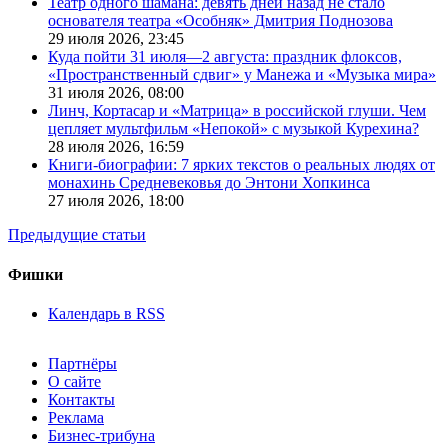
Театр одного шамана: девять дней назад не стало
основателя театра «Особняк» Дмитрия Поднозова
29 июля 2026,
23:45
Куда пойти 31 июля—2 августа: праздник флоксов,
«Пространственный сдвиг» у Манежа и «Музыка мира»
31 июля 2026,
08:00
Линч, Кортасар и «Матрица» в российской глуши. Чем
цепляет мультфильм «Непокой» с музыкой Курехина?
28 июля 2026,
16:59
Книги-биографии: 7 ярких текстов о реальных людях от
монахинь Средневековья до Энтони Хопкинса
27 июля 2026,
18:00
Предыдущие статьи
Фишки
Календарь в RSS
Партнёры
О сайте
Контакты
Реклама
Бизнес-трибуна