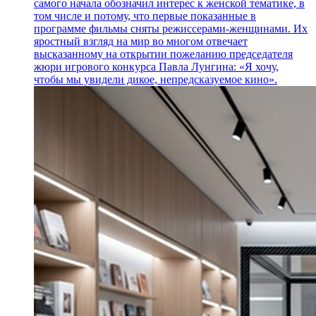
самого начала обозначил интерес к женской тематике, в
том числе и потому, что первые показанные в
программе фильмы сняты режиссерами-женщинами. Их
яростный взгляд на мир во многом отвечает
высказанному на открытии пожеланию председателя
жюри игрового конкурса Павла Лунгина: «Я хочу,
чтобы мы увидели дикое, непредсказуемое кино».