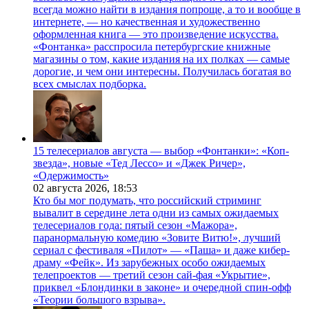
всегда можно найти в издания попроще, а то и вообще в
интернете, — но качественная и художественно
оформленная книга — это произведение искусства.
«Фонтанка» расспросила петербургские книжные
магазины о том, какие издания на их полках — самые
дорогие, и чем они интересны. Получилась богатая во
всех смыслах подборка.
15 телесериалов августа — выбор «Фонтанки»: «Коп-
звезда», новые «Тед Лессо» и «Джек Ричер»,
«Одержимость»
02 августа 2026,
18:53
Кто бы мог подумать, что российский стриминг
вывалит в середине лета одни из самых ожидаемых
телесериалов года: пятый сезон «Мажора»,
паранормальную комедию «Зовите Витю!», лучший
сериал с фестиваля «Пилот» — «Паша» и даже кибер-
драму «Фейк». Из зарубежных особо ожидаемых
телепроектов — третий сезон сай-фая «Укрытие»,
приквел «Блондинки в законе» и очередной спин-офф
«Теории большого взрыва».