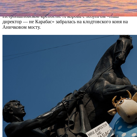
зайца, сидящего в ногах у эрмитажного атланта. К этому же
призывает заточённый в клетку кукольный человечек на фоне
Петропавловской крепости. А корова с лозунгом «Наш
директор — не Карабас» забралась на клодтовского коня на
Аничковом мосту.