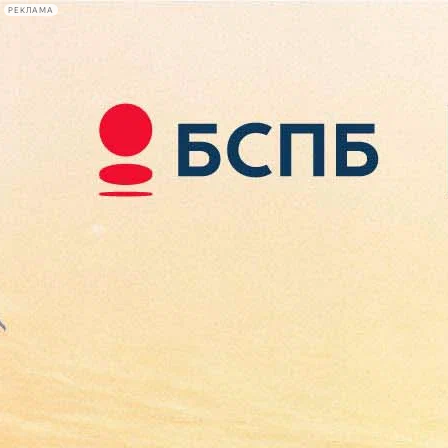
РЕКЛАМА
Афиша Plus
#телегид
Фонтанка.ру
Сегодня:
2026.08.08
09:28
Афиша Plus
кино
спектакли
выставки
концерты
лекции
книги
афиша плюс
новости
+