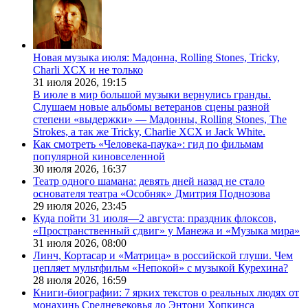
Новая музыка июля: Мадонна, Rolling Stones, Tricky,
Charli XCX и не только
31 июля 2026,
19:15
В июле в мир большой музыки вернулись гранды.
Слушаем новые альбомы ветеранов сцены разной
степени «выдержки» — Мадонны, Rolling Stones, The
Strokes, а так же Tricky, Charlie XCX и Jack White.
Как смотреть «Человека-паука»: гид по фильмам
популярной киновселенной
30 июля 2026,
16:37
Театр одного шамана: девять дней назад не стало
основателя театра «Особняк» Дмитрия Поднозова
29 июля 2026,
23:45
Куда пойти 31 июля—2 августа: праздник флоксов,
«Пространственный сдвиг» у Манежа и «Музыка мира»
31 июля 2026,
08:00
Линч, Кортасар и «Матрица» в российской глуши. Чем
цепляет мультфильм «Непокой» с музыкой Курехина?
28 июля 2026,
16:59
Книги-биографии: 7 ярких текстов о реальных людях от
монахинь Средневековья до Энтони Хопкинса