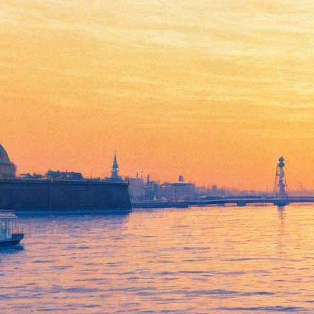
«Наш директор — не
Карабас». Куклы
пикетировали в поддержку
арестованного директора
БТК
28 апреля 2019,
22:48
Версия для печати
В Петербурге 28 апреля прошёл необычный флешмоб. Куклы
Большого театра кукол (БТК) появились в исторических
местах города с лозунгами в поддержку находящегося в СИЗО
директора учреждения Александра Калинина.
«Свободу Калинину», — написано на мини-транспаранте у