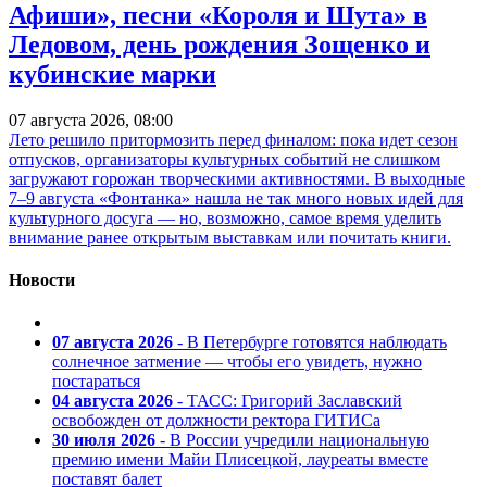
Афиши», песни «Короля и Шута» в
Ледовом, день рождения Зощенко и
кубинские марки
07 августа 2026, 08:00
Лето решило притормозить перед финалом: пока идет сезон
отпусков, организаторы культурных событий не слишком
загружают горожан творческими активностями. В выходные
7–9 августа «Фонтанка» нашла не так много новых идей для
культурного досуга — но, возможно, самое время уделить
внимание ранее открытым выставкам или почитать книги.
Новости
07 августа 2026
- В Петербурге готовятся наблюдать
солнечное затмение — чтобы его увидеть, нужно
постараться
04 августа 2026
- ТАСС: Григорий Заславский
освобожден от должности ректора ГИТИСа
30 июля 2026
- В России учредили национальную
премию имени Майи Плисецкой, лауреаты вместе
поставят балет