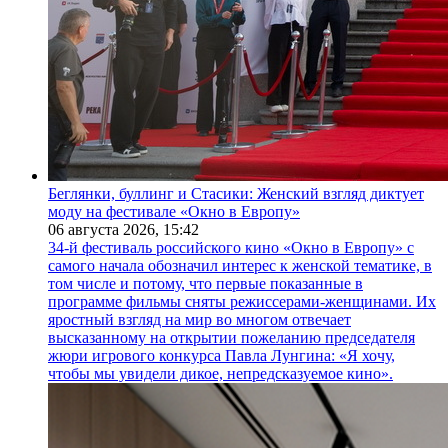
Беглянки, буллинг и Стасики: Женский взгляд диктует
моду на фестивале «Окно в Европу»
06 августа 2026,
15:42
34-й фестиваль российского кино «Окно в Европу» с
самого начала обозначил интерес к женской тематике, в
том числе и потому, что первые показанные в
программе фильмы сняты режиссерами-женщинами. Их
яростный взгляд на мир во многом отвечает
высказанному на открытии пожеланию председателя
жюри игрового конкурса Павла Лунгина: «Я хочу,
чтобы мы увидели дикое, непредсказуемое кино».