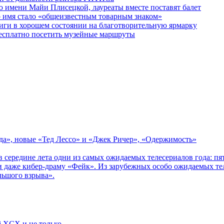
 имени Майи Плисецкой, лауреаты вместе поставят балет
о имя стало «общеизвестным товарным знаком»
ги в хорошем состоянии на благотворительную ярмарку
бесплатно посетить музейные маршруты
зда», новые «Тед Лессо» и «Джек Ричер», «Одержимость»
в середине лета одни из самых ожидаемых телесериалов года: 
 даже кибер-драму «Фейк». Из зарубежных особо ожидаемых тел
льшого взрыва».
li XCX и не только