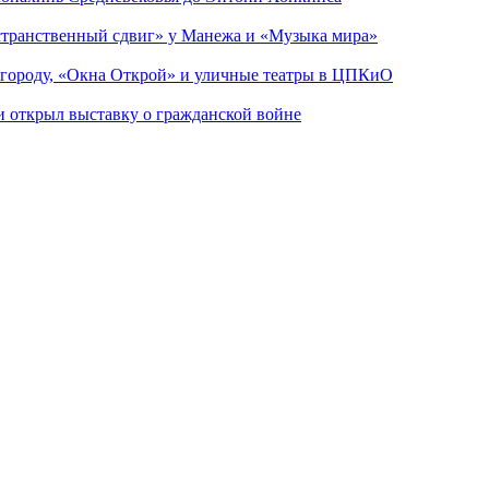
странственный сдвиг» у Манежа и «Музыка мира»
 городу, «Окна Открой» и уличные театры в ЦПКиО
ии открыл выставку о гражданской войне