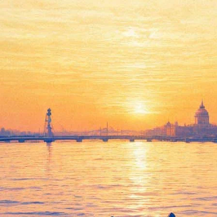
епетиции Сергея Лазарева на 
раз отрепетировал песню, которую представит на международно
нкурса.
экранов, в одном из которых будет находиться настоящий Лазаре
ливня, у певца будет белый костюм. К слову, Лазарев — не еди