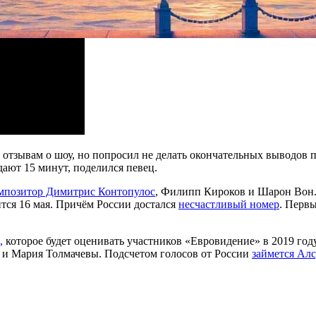
ым отзывам о шоу, но попросил не делать окончательных выводов
ают 15 минут, поделился певец.
омпозитор Димитрис Контопулос
, Филипп Кироков и Шарон Вон. 
ится 16 мая. Причём России достался
несчастливый номер
. Первы
,
которое будет оценивать участников «Евровидение» в 2019 год
я и Мария Толмачевы. Подсчетом голосов от России
займется Алс