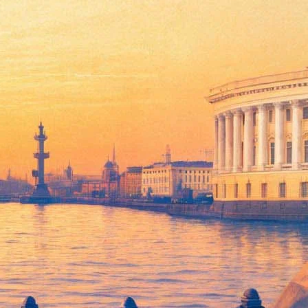
«Евровидении»
м конкурсе «Евровидение». Видео с фрагментами исполнения
в, а в остальных — его копии. Судя по ролику, который длится
нственный участник конкурса, который предстанет перед