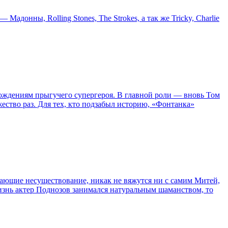
онны, Rolling Stones, The Strokes, а так же Tricky, Charlie
ождениям прыгучего супергероя. В главной роли — вновь Том
жество раз. Для тех, кто подзабыл историю, «Фонтанка»
сывающие несуществование, никак не вяжутся ни с самим Митей,
жизнь актер Поднозов занимался натуральным шаманством, то