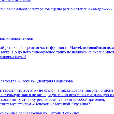
новые альбомы ветеранов сцены разной степени «выдержки» — Мад
рной киновселенной
ый день» — очередная часть франшизы Marvel, посвящённая пох
Паука. Но до него сине-красное трико появлялось на экране мно
еловека-паука!
теля театра «Особняк» Дмитрия Поднозова
дтвердит, что вот это «не стало», а также другие глаголы, опи
сознательную, как я полагаю, и уж точно всю свою театральную 
вовал по ту сторону реальности, увлекая за собой зрителей.
епляет мультфильм «Непокой» с музыкой Курехина?
 монахинь Средневековья до Энтони Хопкинса