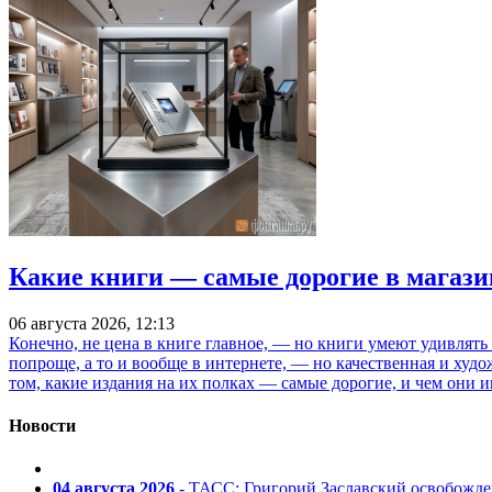
Какие книги — самые дорогие в магази
06 августа 2026, 12:13
Конечно, не цена в книге главное, — но книги умеют удивлять
попроще, а то и вообще в интернете, — но качественная и ху
том, какие издания на их полках — самые дорогие, и чем они и
Новости
04 августа 2026
- ТАСС: Григорий Заславский освобожд