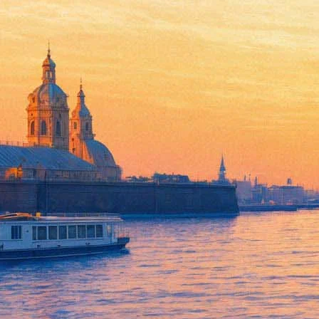
Опубликовано видео первой р
07 мая 2019,
14:37
Версия для печати
В Тель-Авиве 7 мая российский певец Сергей Лазарев первый 
трека Scream опубликовано на официальном YouTube-канале ко
Для выступления российского певца на сцене установят девять 
меньше минуты, номер будет сопровождаться эффектом грозы и 
зрителями в этой цветовой гамме.