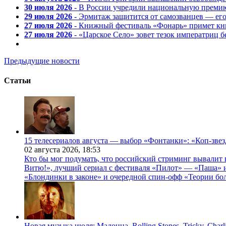
30 июля 2026
- В России учредили национальную премию
29 июля 2026
- Эрмитаж защитится от самозванцев — ег
27 июля 2026
- Книжный фестиваль «Фонарь» примет кни
27 июля 2026
- «Царское Село» зовет тезок императриц 
Предыдущие новости
Статьи
15 телесериалов августа — выбор «Фонтанки»: «Коп-зве
02 августа 2026,
18:53
Кто бы мог подумать, что российский стриминг вывалит 
Витю!», лучший сериал с фестиваля «Пилот» — «Паша» и
«Блондинки в законе» и очередной спин-офф «Теории бо
Новая музыка июля: Мадонна, Rolling Stones, Tricky, Char