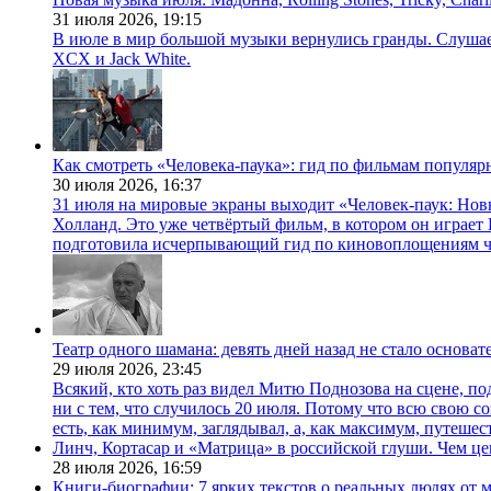
31 июля 2026,
19:15
В июле в мир большой музыки вернулись гранды. Слушаем 
XCX и Jack White.
Как смотреть «Человека-паука»: гид по фильмам популя
30 июля 2026,
16:37
31 июля на мировые экраны выходит «Человек-паук: Нов
Холланд. Это уже четвёртый фильм, в котором он играет 
подготовила исчерпывающий гид по киновоплощениям ч
Театр одного шамана: девять дней назад не стало основа
29 июля 2026,
23:45
Всякий, кто хоть раз видел Митю Поднозова на сцене, по
ни с тем, что случилось 20 июля. Потому что всю свою 
есть, как минимум, заглядывал, а, как максимум, путешест
Линч, Кортасар и «Матрица» в российской глуши. Чем ц
28 июля 2026,
16:59
Книги-биографии: 7 ярких текстов о реальных людях от