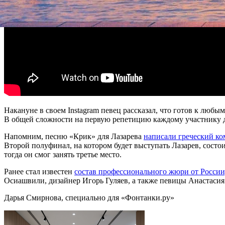
Накануне в своем Instagram певец рассказал, что готов к люб
В общей сложности на первую репетицию каждому участнику д
Напомним, песню «Крик» для Лазарева
написали греческий к
Второй полуфинал, на котором будет выступать Лазарев, состо
тогда он смог занять третье место.
Ранее стал известен
состав профессионального жюри от России
Осиашвили, дизайнер Игорь Гуляев, а также певицы Анастаси
Дарья Смирнова, специально для «Фонтанки.ру»