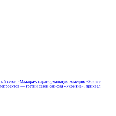
пятый сезон «Мажора», паранормальную комедию «Зовите
епроектов — третий сезон сай-фая «Укрытие», приквел