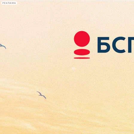
РЕКЛАМА
Афиша Plus
#телегид
Фонтанка.ру
Сегодня:
2026.08.06
15:07
Афиша Plus
кино
спектакли
выставки
концерты
лекции
книги
афиша плюс
новости
+