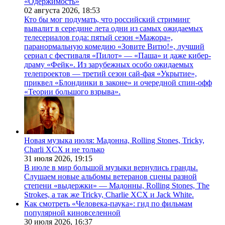
«Одержимость»
02 августа 2026,
18:53
Кто бы мог подумать, что российский стриминг
вывалит в середине лета одни из самых ожидаемых
телесериалов года: пятый сезон «Мажора»,
паранормальную комедию «Зовите Витю!», лучший
сериал с фестиваля «Пилот» — «Паша» и даже кибер-
драму «Фейк». Из зарубежных особо ожидаемых
телепроектов — третий сезон сай-фая «Укрытие»,
приквел «Блондинки в законе» и очередной спин-офф
«Теории большого взрыва».
Новая музыка июля: Мадонна, Rolling Stones, Tricky,
Charli XCX и не только
31 июля 2026,
19:15
В июле в мир большой музыки вернулись гранды.
Слушаем новые альбомы ветеранов сцены разной
степени «выдержки» — Мадонны, Rolling Stones, The
Strokes, а так же Tricky, Charlie XCX и Jack White.
Как смотреть «Человека-паука»: гид по фильмам
популярной киновселенной
30 июля 2026,
16:37