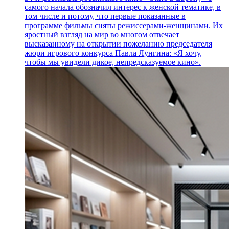
самого начала обозначил интерес к женской тематике, в
том числе и потому, что первые показанные в
программе фильмы сняты режиссерами-женщинами. Их
яростный взгляд на мир во многом отвечает
высказанному на открытии пожеланию председателя
жюри игрового конкурса Павла Лунгина: «Я хочу,
чтобы мы увидели дикое, непредсказуемое кино».