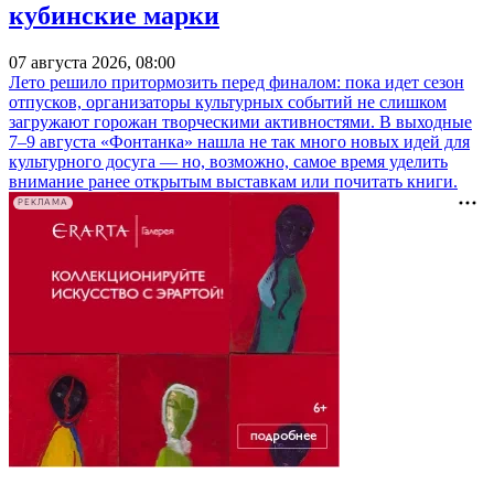
кубинские марки
07 августа 2026, 08:00
Лето решило притормозить перед финалом: пока идет сезон
отпусков, организаторы культурных событий не слишком
загружают горожан творческими активностями. В выходные
7–9 августа «Фонтанка» нашла не так много новых идей для
культурного досуга — но, возможно, самое время уделить
внимание ранее открытым выставкам или почитать книги.
РЕКЛАМА