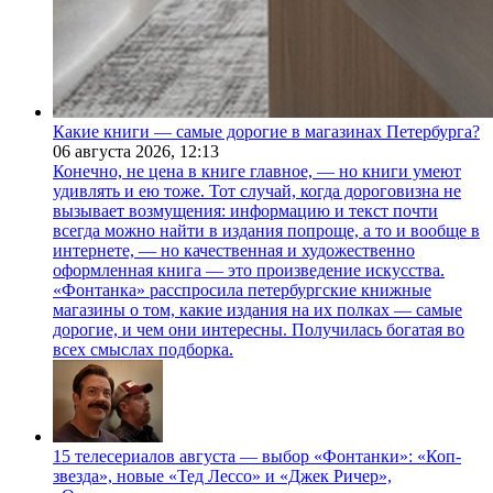
Какие книги — самые дорогие в магазинах Петербурга?
06 августа 2026,
12:13
Конечно, не цена в книге главное, — но книги умеют
удивлять и ею тоже. Тот случай, когда дороговизна не
вызывает возмущения: информацию и текст почти
всегда можно найти в издания попроще, а то и вообще в
интернете, — но качественная и художественно
оформленная книга — это произведение искусства.
«Фонтанка» расспросила петербургские книжные
магазины о том, какие издания на их полках — самые
дорогие, и чем они интересны. Получилась богатая во
всех смыслах подборка.
15 телесериалов августа — выбор «Фонтанки»: «Коп-
звезда», новые «Тед Лессо» и «Джек Ричер»,