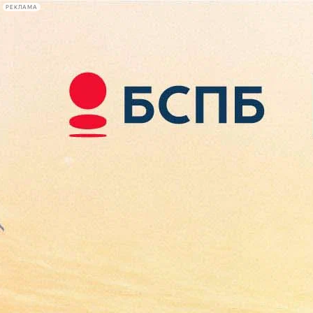
РЕКЛАМА
Афиша Plus
#телегид
Фонтанка.ру
Сегодня:
2026.08.08
21:16
Афиша Plus
кино
спектакли
выставки
концерты
лекции
книги
афиша плюс
новости
+