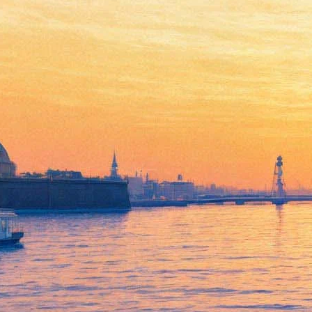
The Chemical Brothers
вернулись в олдскульные
1990-е в новом альбоме
12 апреля 2019,
10:29
Версия для печати
Британский электронный дуэт The Chemical Brothers 12 апреля
выпустил новый альбом под названием No Geography.
Предыдущий полноценный релиз музыкантов состоялся в
2015 году.
Рейв сейчас вновь актуален, видимо, поэтому в своей девятой
студийной работе «Химические братья» решили вернуться к
олдскульному танцевальному звучанию 1990-х. Как и в
ранних хитах, британский дуэт при записи новой пластинки
использовал винтажное оборудование. Новый альбом можно