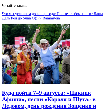
Читайте также:
Что мы услышим до конца года: Новые альбомы — от Ланы
Дель Рей до Sunn O))) и Rammstein
Куда пойти 7–9 августа: «Пикник
Афиши», песни «Короля и Шута» в
Ледовом, день рождения Зощенко и