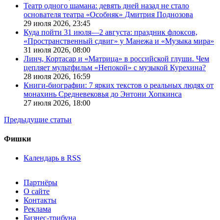
Театр одного шамана: девять дней назад не стало
основателя театра «Особняк» Дмитрия Поднозова
29 июля 2026,
23:45
Куда пойти 31 июля—2 августа: праздник флоксов,
«Пространственный сдвиг» у Манежа и «Музыка мира»
31 июля 2026,
08:00
Линч, Кортасар и «Матрица» в российской глуши. Чем
цепляет мультфильм «Непокой» с музыкой Курехина?
28 июля 2026,
16:59
Книги-биографии: 7 ярких текстов о реальных людях от
монахинь Средневековья до Энтони Хопкинса
27 июля 2026,
18:00
Предыдущие статьи
Фишки
Календарь в RSS
Партнёры
О сайте
Контакты
Реклама
Бизнес-трибуна