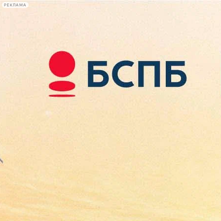
РЕКЛАМА
Афиша Plus
#телегид
Фонтанка.ру
Сегодня:
2026.08.10
07:50
Афиша Plus
кино
спектакли
выставки
концерты
лекции
книги
афиша плюс
новости
+