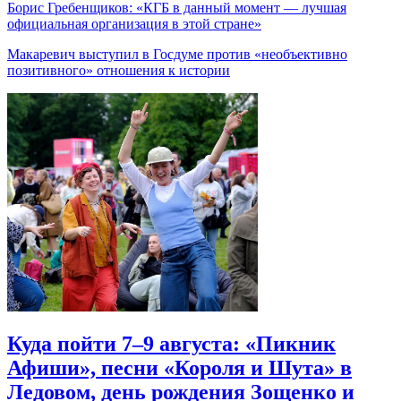
Борис Гребенщиков: «КГБ в данный момент — лучшая
официальная организация в этой стране»
Макаревич выступил в Госдуме против «необъективно
позитивного» отношения к истории
Куда пойти 7–9 августа: «Пикник
Афиши», песни «Короля и Шута» в
Ледовом, день рождения Зощенко и