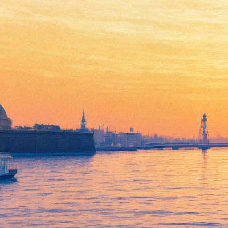
«Читаешь, принимаешь всё
за чистую монету»:
Макаревич раскритиковал
книгу Джоанны Стингрей о
русском роке
03 апреля 2019,
17:17
Версия для печати
Лидер рок-группы «Машина Времени» Андрей Макаревич
раскритиковал книгу американского продюсера и певицы
Джоанны Стингрей под названием
«Стингрей в стране
чудес»
. Издание посвящено событиям, происходившим на
подпольной рок-сцене Советского Союза в эпоху