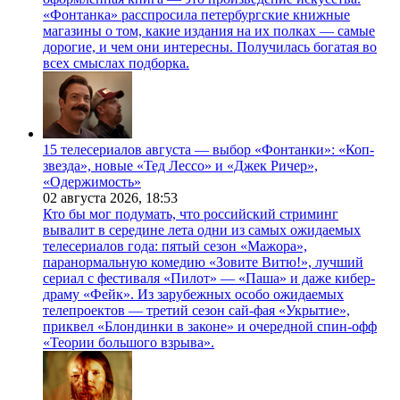
«Фонтанка» расспросила петербургские книжные
магазины о том, какие издания на их полках — самые
дорогие, и чем они интересны. Получилась богатая во
всех смыслах подборка.
15 телесериалов августа — выбор «Фонтанки»: «Коп-
звезда», новые «Тед Лессо» и «Джек Ричер»,
«Одержимость»
02 августа 2026,
18:53
Кто бы мог подумать, что российский стриминг
вывалит в середине лета одни из самых ожидаемых
телесериалов года: пятый сезон «Мажора»,
паранормальную комедию «Зовите Витю!», лучший
сериал с фестиваля «Пилот» — «Паша» и даже кибер-
драму «Фейк». Из зарубежных особо ожидаемых
телепроектов — третий сезон сай-фая «Укрытие»,
приквел «Блондинки в законе» и очередной спин-офф
«Теории большого взрыва».