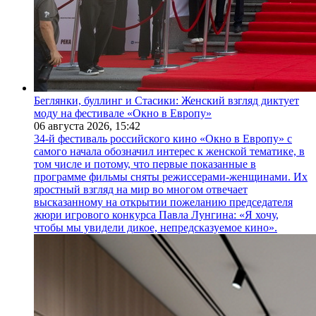
Беглянки, буллинг и Стасики: Женский взгляд диктует
моду на фестивале «Окно в Европу»
06 августа 2026,
15:42
34-й фестиваль российского кино «Окно в Европу» с
самого начала обозначил интерес к женской тематике, в
том числе и потому, что первые показанные в
программе фильмы сняты режиссерами-женщинами. Их
яростный взгляд на мир во многом отвечает
высказанному на открытии пожеланию председателя
жюри игрового конкурса Павла Лунгина: «Я хочу,
чтобы мы увидели дикое, непредсказуемое кино».