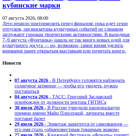
кубинские марки
07 августа 2026, 08:00
Лето решило притормозить перед финалом: пока идет сезон
отпусков, организаторы культурных событий не слишком
загружают горожан творческими активностями. В выходные
7–9 августа «Фонтанка» нашла не так много новых идей для
культурного досуга — но, возможно, самое время уделить
внимание ранее открытым выставкам или почитать книги.
Новости
07 августа 2026
- В Петербурге готовятся наблюдать
солнечное затмение — чтобы его увидеть, нужно
постараться
04 августа 2026
- ТАСС: Григорий Заславский
освобожден от должности ректора ГИТИСа
30 июля 2026
- В России учредили национальную
премию имени Майи Плисецкой, лауреаты вместе
поставят балет
29 июля 2026
- Эрмитаж защитится от самозванцев —
его имя стало «общеизвестным товарным знаком»
27 июля 2026
- Книжный фестиваль «Фонарь» примет