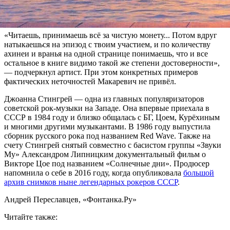
перестройки.
Своё мнение музыкант высказал в Facebook.
«Читаешь, принимаешь всё за чистую монету... Потом вдруг
натыкаешься на эпизод с твоим участием, и по количеству
ахинеи и вранья на одной странице понимаешь, что и все
остальное в книге видимо такой же степени достоверности»,
— подчеркнул артист. При этом конкретных примеров
фактических неточностей Макаревич не привёл.
Джоанна Стингрей — одна из главных популяризаторов
советской рок-музыки на Западе. Она впервые приехала в
СССР в 1984 году и близко общалась с БГ, Цоем, Курёхиным
и многими другими музыкантами. В 1986 году выпустила
сборник русского рока под названием Red Wave. Также на
счету Стингрей снятый совместно с басистом группы «Звуки
Му» Александром Липницким документальный фильм о
Викторе Цое под названием «Солнечные дни». Продюсер
напомнила о себе в 2016 году, когда опубликовала
большой
архив снимков ныне легендарных рокеров СССР
.
Андрей Переславцев, «Фонтанка.Ру»
Читайте также: