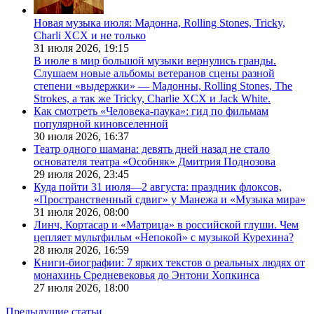
Новая музыка июля: Мадонна, Rolling Stones, Tricky,
Charli XCX и не только
31 июля 2026,
19:15
В июле в мир большой музыки вернулись гранды.
Слушаем новые альбомы ветеранов сцены разной
степени «выдержки» — Мадонны, Rolling Stones, The
Strokes, а так же Tricky, Charlie XCX и Jack White.
Как смотреть «Человека-паука»: гид по фильмам
популярной киновселенной
30 июля 2026,
16:37
Театр одного шамана: девять дней назад не стало
основателя театра «Особняк» Дмитрия Поднозова
29 июля 2026,
23:45
Куда пойти 31 июля—2 августа: праздник флоксов,
«Пространственный сдвиг» у Манежа и «Музыка мира»
31 июля 2026,
08:00
Линч, Кортасар и «Матрица» в российской глуши. Чем
цепляет мультфильм «Непокой» с музыкой Курехина?
28 июля 2026,
16:59
Книги-биографии: 7 ярких текстов о реальных людях от
монахинь Средневековья до Энтони Хопкинса
27 июля 2026,
18:00
Предыдущие статьи