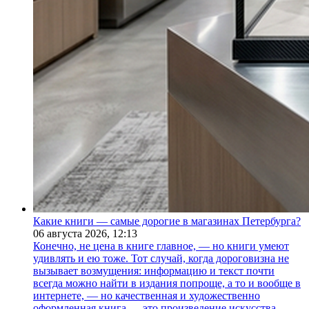
Какие книги — самые дорогие в магазинах Петербурга?
06 августа 2026,
12:13
Конечно, не цена в книге главное, — но книги умеют
удивлять и ею тоже. Тот случай, когда дороговизна не
вызывает возмущения: информацию и текст почти
всегда можно найти в издания попроще, а то и вообще в
интернете, — но качественная и художественно
оформленная книга — это произведение искусства.