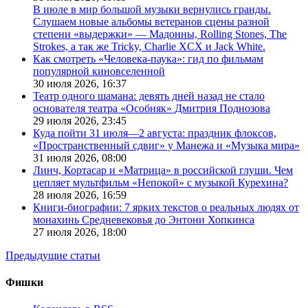
В июле в мир большой музыки вернулись гранды.
Слушаем новые альбомы ветеранов сцены разной
степени «выдержки» — Мадонны, Rolling Stones, The
Strokes, а так же Tricky, Charlie XCX и Jack White.
Как смотреть «Человека-паука»: гид по фильмам
популярной киновселенной
30 июля 2026,
16:37
Театр одного шамана: девять дней назад не стало
основателя театра «Особняк» Дмитрия Поднозова
29 июля 2026,
23:45
Куда пойти 31 июля—2 августа: праздник флоксов,
«Пространственный сдвиг» у Манежа и «Музыка мира»
31 июля 2026,
08:00
Линч, Кортасар и «Матрица» в российской глуши. Чем
цепляет мультфильм «Непокой» с музыкой Курехина?
28 июля 2026,
16:59
Книги-биографии: 7 ярких текстов о реальных людях от
монахинь Средневековья до Энтони Хопкинса
27 июля 2026,
18:00
Предыдущие статьи
Фишки