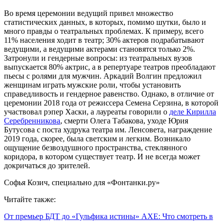
Во время церемонии ведущий привел множество
статистических данных, в которых, помимо шутки, было и
много правды о театральных проблемах. К примеру, всего
11% населения ходит в театр; 30% актеров подрабатывают
ведущими, а ведущими актерами становятся только 2%.
Затронули и гендерные вопросы: из театральных вузов
выпускается 80% актрис, а в репертуаре театров преобладают
пьесы с ролями для мужчин. Аркадий Волгин предложил
женщинам играть мужские роли, чтобы установить
справедливость и гендерное равенство. Однако, в отличие от
церемонии 2018 года от режиссера Семена Серзина, в которой
участвовал рэпер Хаски, а лауреаты говорили о
деле Кирилла
Серебренникова
, смерти Олега Табакова, уходе Юрия
Бутусова с поста худрука театра им. Ленсовета, награждение
2019 года, скорее, была светским и легким. Возникало
ощущение безвоздушного пространства, стеклянного
коридора, в котором существует театр. И не всегда может
докричаться до зрителей.
Софья Козич, специально для «Фонтанки.ру»
Читайте также:
От премьер БДТ до «Гульфика истины» АХЕ: Что смотреть в