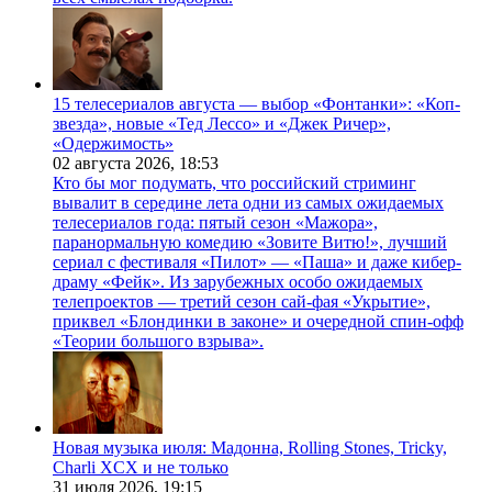
15 телесериалов августа — выбор «Фонтанки»: «Коп-
звезда», новые «Тед Лессо» и «Джек Ричер»,
«Одержимость»
02 августа 2026,
18:53
Кто бы мог подумать, что российский стриминг
вывалит в середине лета одни из самых ожидаемых
телесериалов года: пятый сезон «Мажора»,
паранормальную комедию «Зовите Витю!», лучший
сериал с фестиваля «Пилот» — «Паша» и даже кибер-
драму «Фейк». Из зарубежных особо ожидаемых
телепроектов — третий сезон сай-фая «Укрытие»,
приквел «Блондинки в законе» и очередной спин-офф
«Теории большого взрыва».
Новая музыка июля: Мадонна, Rolling Stones, Tricky,
Charli XCX и не только
31 июля 2026,
19:15