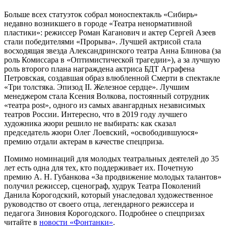
Больше всех статуэток собрал моноспектакль «Сибирь»
недавно возникшего в городе «Театра ненормативной
пластики»: режиссер Роман Каганович и актер Сергей Азеев
стали победителями «Прорыва». Лучшей актрисой стала
восходящая звезда Александринского театра Анна Блинова (за
роль Комиссара в «Оптимистической трагедии»), а за лучшую
роль второго плана награждена актриса БДТ Аграфена
Петровская, создавшая образ влюбленной Смерти в спектакле
«Три толстяка. Эпизод II. Железное сердце». Лучшим
менеджером стала Ксения Волкова, постоянный сотрудник
«театра post», одного из самых авангардных независимых
театров России. Интересно, что в 2019 году лучшего
художника жюри решило не выбирать: как сказал
председатель жюри Олег Лоевский, «освободившуюся»
премию отдали актерам в качестве спецприза.
Помимо номинаций для молодых театральных деятелей до 35
лет есть одна для тех, кто поддерживает их. Почетную
премию А. Н. Губанкова «За продвижение молодых талантов»
получил режиссер, сценограф, худрук Театра Поколений
Данила Корогодский, который унаследовал художественное
руководство от своего отца, легендарного режиссера и
педагога Зиновия Корогодского. Подробнее о спецпризах
читайте в
новости «Фонтанки»
.