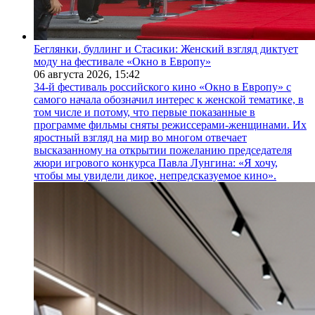
Беглянки, буллинг и Стасики: Женский взгляд диктует
моду на фестивале «Окно в Европу»
06 августа 2026,
15:42
34-й фестиваль российского кино «Окно в Европу» с
самого начала обозначил интерес к женской тематике, в
том числе и потому, что первые показанные в
программе фильмы сняты режиссерами-женщинами. Их
яростный взгляд на мир во многом отвечает
высказанному на открытии пожеланию председателя
жюри игрового конкурса Павла Лунгина: «Я хочу,
чтобы мы увидели дикое, непредсказуемое кино».