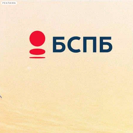
РЕКЛАМА
Афиша Plus
#телегид
Фонтанка.ру
Сегодня:
2026.08.08
13:58
Афиша Plus
кино
спектакли
выставки
концерты
лекции
книги
афиша плюс
новости
+