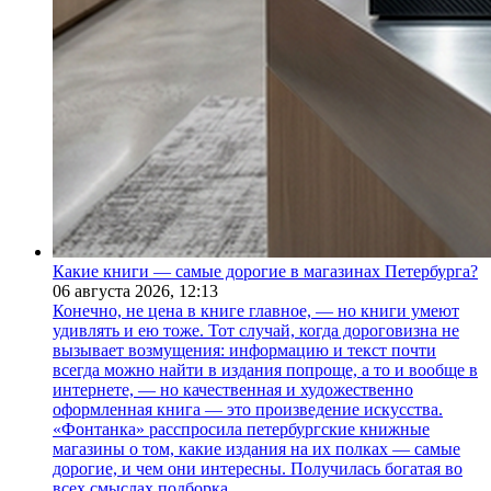
Какие книги — самые дорогие в магазинах Петербурга?
06 августа 2026,
12:13
Конечно, не цена в книге главное, — но книги умеют
удивлять и ею тоже. Тот случай, когда дороговизна не
вызывает возмущения: информацию и текст почти
всегда можно найти в издания попроще, а то и вообще в
интернете, — но качественная и художественно
оформленная книга — это произведение искусства.
«Фонтанка» расспросила петербургские книжные
магазины о том, какие издания на их полках — самые
дорогие, и чем они интересны. Получилась богатая во
всех смыслах подборка.