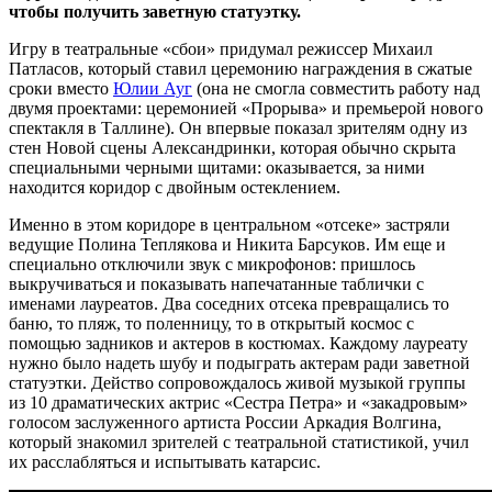
чтобы получить заветную статуэтку.
Игру в театральные «сбои» придумал режиссер Михаил
Патласов, который ставил церемонию награждения в сжатые
сроки вместо
Юлии Ауг
(она не смогла совместить работу над
двумя проектами: церемонией «Прорыва» и премьерой нового
спектакля в Таллине). Он впервые показал зрителям одну из
стен Новой сцены Александринки, которая обычно скрыта
специальными черными щитами: оказывается, за ними
находится коридор с двойным остеклением.
Именно в этом коридоре в центральном «отсеке» застряли
ведущие Полина Теплякова и Никита Барсуков. Им еще и
специально отключили звук с микрофонов: пришлось
выкручиваться и показывать напечатанные таблички с
именами лауреатов. Два соседних отсека превращались то
баню, то пляж, то поленницу, то в открытый космос с
помощью задников и актеров в костюмах. Каждому лауреату
нужно было надеть шубу и подыграть актерам ради заветной
статуэтки. Действо сопровождалось живой музыкой группы
из 10 драматических актрис «Сестра Петра» и «закадровым»
голосом заслуженного артиста России Аркадия Волгина,
который знакомил зрителей с театральной статистикой, учил
их расслабляться и испытывать катарсис.