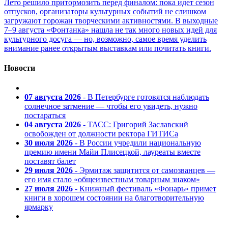
Лето решило притормозить перед финалом: пока идет сезон
отпусков, организаторы культурных событий не слишком
загружают горожан творческими активностями. В выходные
7–9 августа «Фонтанка» нашла не так много новых идей для
культурного досуга — но, возможно, самое время уделить
внимание ранее открытым выставкам или почитать книги.
Новости
07 августа 2026
- В Петербурге готовятся наблюдать
солнечное затмение — чтобы его увидеть, нужно
постараться
04 августа 2026
- ТАСС: Григорий Заславский
освобожден от должности ректора ГИТИСа
30 июля 2026
- В России учредили национальную
премию имени Майи Плисецкой, лауреаты вместе
поставят балет
29 июля 2026
- Эрмитаж защитится от самозванцев —
его имя стало «общеизвестным товарным знаком»
27 июля 2026
- Книжный фестиваль «Фонарь» примет
книги в хорошем состоянии на благотворительную
ярмарку