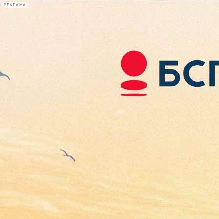
РЕКЛАМА
Афиша Plus
#телегид
Фонтанка.ру
Сегодня:
2026.08.08
15:07
Афиша Plus
кино
спектакли
выставки
концерты
лекции
книги
афиша плюс
новости
+