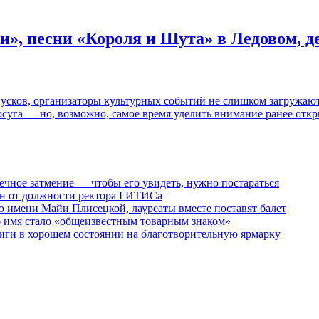
и», песни «Короля и Шута» в Ледовом, 
пусков, организаторы культурных событий не слишком загружаю
осуга — но, возможно, самое время уделить внимание ранее отк
ечное затмение — чтобы его увидеть, нужно постараться
ен от должности ректора ГИТИСа
 имени Майи Плисецкой, лауреаты вместе поставят балет
о имя стало «общеизвестным товарным знаком»
ги в хорошем состоянии на благотворительную ярмарку