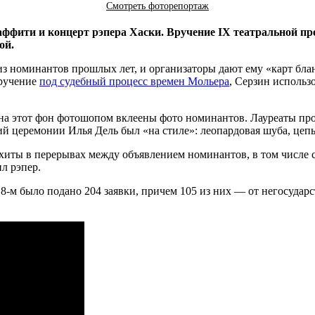
Смотреть фоторепортаж
аффити и концерт рэпера Хаски. В
ручение IX театральной пр
ой.
 номинантов прошлых лет, и организаторы дают ему «карт блан
вручение
под судебный процесс времен Мольера
, Серзин использ
на этот фон фотошопом вклеены фото номинантов. Лауреаты прои
й церемонии Илья Дель был «на стиле»: леопардовая шуба, цепь
 хиты в перерывах между объявлением номинантов, в том числе
ил рэпер.
8-м было подано 204 заявки, причем 105 из них — от негосуда