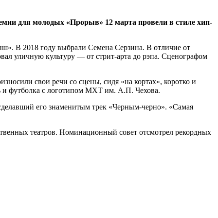
емии для молодых «Прорыв» 12 марта провели в стиле хип-
ш». В 2018 году выбрали Семена Серзина. В отличие от
овал уличную культуру — от стрит-арта до рэпа. Сценографом
зносили свои речи со сцены, сидя «на кортах», коротко и
 и футболка с логотипом МХТ им. А.П. Чехова.
 сделавший его знаменитым трек «Черным-черно». «Самая
рственных театров. Номинационный совет отсмотрел рекордных