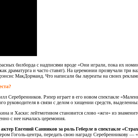
красных билборда с надписями вроде «Они играли, пока их ном
о как драматурга и часто ставят). На церемонии прозвучали три
рэнсис МакДорманд. Что написали бы лауреаты на своих рекла
еста?
рилл Серебренников. Рэпер играет в его новом спектакле «Мален
го руководителя в связи с делом о хищении средств, выделенны
ина и Хаски: лейтмотивом становится слово «жги» из знаменит
нно с нее началась церемония.
н актер Евгений Санников
за роль Геберле в спектакле «Стр
ером Гоголь-центра, передать свою награду Серебренникову — «