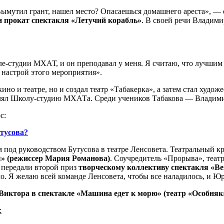
Вымутил грант, нашел место? Опасаешься домашнего ареста», —
и прокат спектакля «Летучий корабль»
. В своей речи Владими
е-студии МХАТ, и он преподавал у меня. Я считаю, что лучшим 
 настрой этого мероприятия».
ино и театре, но и создал театр «Табакерка», а затем стал худ
лавлял Школу-студию МXАТа. Среди учеников Табакова — Владим
с:
тусова?
м под руководством Бутусова в театре Ленсовета. Театральный
» (режиссер Мария Романова)
. Соучредитель «Прорыва», теа
передали второй приз
творческому коллективу спектакля «Ве
ло. Я желаю всей команде Ленсовета, чтобы все наладилось, и 
 Виктора в спектакле «Машина едет к морю» (театр «Особняк
: