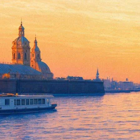
«Черным-черно»: Театральна
13 марта 2018,
14:37
Версия для печати