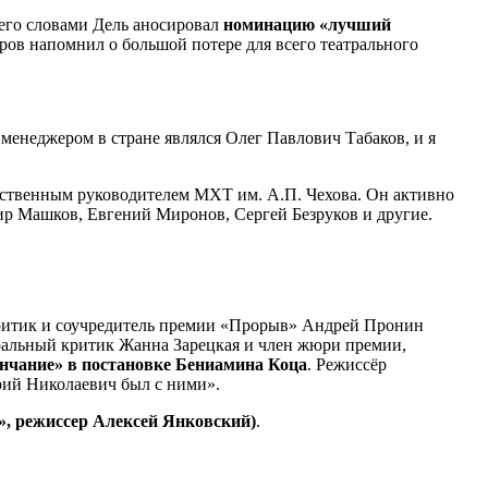
 его словами Дель аносировал
номинацию «лучший
ров напомнил о большой потере для всего театрального
менеджером в стране являлся Олег Павлович Табаков, и я
ожественным руководителем МХТ им. А.П. Чехова. Он активно
ир Машков, Евгений Миронов, Сергей Безруков и другие.
 критик и соучредитель премии «Прорыв» Андрей Пронин
тральный критик Жанна Зарецкая и член жюри премии,
нчание» в постановке Бениамина Коца
. Режиссёр
Юрий Николаевич был с ними».
», режиссер Алексей Янковский)
.