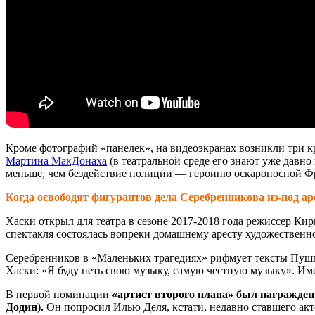
Кроме фотографий «панелек», на видеоэкранах возникли три 
Мартина МакДонаха
(в театральной среде его знают уже давн
меньше, чем бездействие полиции — героиню оскароносной Ф
Когда освободят фигурантов дела Серебренникова из-под ар
Хаски открыл для театра в сезоне 2017-2018 года режиссер Ки
спектакля состоялась вопреки домашнему аресту художественно
Серебренников в «Маленьких трагедиях» рифмует тексты Пушк
Хаски: «Я буду петь свою музыку, самую честную музыку». Име
В первой номинации
«артист второго плана» был награжде
Додин
).
Он попросил Илью Деля, кстати, недавно ставшего акт