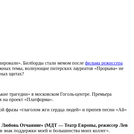
инировали». Билборды стали мемом после
фильма режиссера
 важных темы, волнующие питерских лауреатов «Прорыва» не
мных щитах?
ькие трагедии» в московском Гоголь-центре. Премьера
х на проект «Платформа».
ой фразы «глаголом жги сердца людей» и припев песни «Ай»
ах Любовь Отчаяние» (МДТ — Театр Европы, режиссер Лев
в знак поддержки моей и большинства моих коллег».