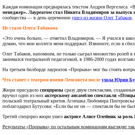
Каждая номинация предварялась текстом Андрея Вергелиса. «
менеджер». Лауреатом стал Никита Владимиров за выпуск 
сообщества — в день церемонии
ушел из жизни Олег Табаков
.
Не стало Олега Табакова
«Это очень больно, — отметил Владимиров. — Я учился в школ
думаю, что мои коллеги меня поддержат. Извините, если я сбил
Олег Табаков, напомним, не только сыграл множество ролей в к
занимался театральной педагогикой, в 1986-2000 годах возг
На третьем билборде лауреатов «Прорыва» мог бы стоять вопро
Что станет с театром имени Ленсовета после
ухода Юрия Бу
Жюри присудило
спецпризы
сразу двум спектаклям, созданны
вручил один из них
актерскому ансамблю спектакля «Птицы
польский театральный критик Агнешка Любомира Пиотровска 
поблагодарил Бутусова: «Если бы не он — спектакля бы не бы
Третий спецприз жюри ушел
актрисе Алисе Олейник за роль
Результаты «Прорыва» по остальным номинациям выглядят так