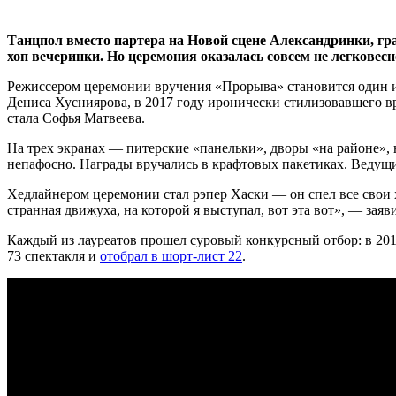
Танцпол вместо партера на Новой сцене Александринки, гр
хоп вечеринки. Но церемония оказалась совсем не легковесн
Режиссером церемонии вручения «Прорыва» становится один из
Дениса Хусниярова, в 2017 году иронически стилизовавшего 
стала Софья Матвеева.
На трех экранах — питерские «панельки», дворы «на районе», 
непафосно. Награды вручались в крафтовых пакетиках. Ведущи
Хедлайнером церемонии стал рэпер Хаски — он спел все свои
странная движуха, на которой я выступал, вот эта вот», — заяв
Каждый из лауреатов прошел суровый конкурсный отбор: в 201
73 спектакля и
отобрал в шорт-лист 22
.