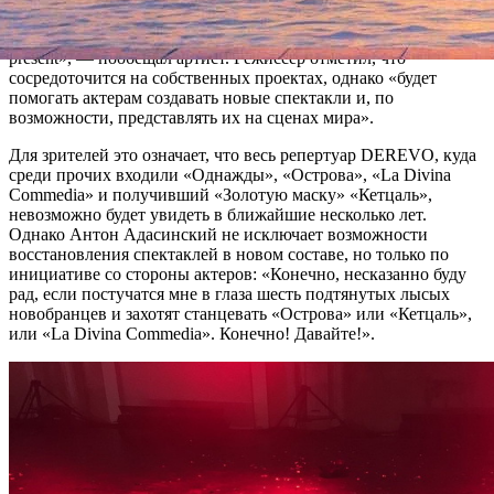
сцену как актёр и режиссёр группы DEREVO. C 2019 года
DEREVO будет работать как «production company», «DEREVO
present», — пообещал артист. Режиссёр отметил, что
сосредоточится на собственных проектах, однако «будет
помогать актерам создавать новые спектакли и, по
возможности, представлять их на сценах мира».
Для зрителей это означает, что весь репертуар DEREVO, куда
среди прочих входили «Однажды», «Острова», «La Divina
Commedia» и получивший «Золотую маску» «Кетцаль»,
невозможно будет увидеть в ближайшие несколько лет.
Однако Антон Адасинский не исключает возможности
восстановления спектаклей в новом составе, но только по
инициативе со стороны актеров: «Конечно, несказанно буду
рад, если постучатся мне в глаза шесть подтянутых лысых
новобранцев и захотят станцевать «Острова» или «Кетцаль»,
или «La Divina Commedia». Конечно! Давайте!».