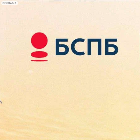
РЕКЛАМА
Афиша Plus
#телегид
Фонтанка.ру
Сегодня:
2026.08.09
14:30
Афиша Plus
кино
спектакли
выставки
концерты
лекции
книги
афиша плюс
новости
+