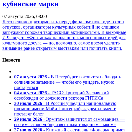
кубинские марки
07 августа 2026, 08:00
Лето решило притормозить перед финалом: пока идет сезон
отпусков, организаторы культурных событий не слишком
загружают горожан творческими активностями. В выходные
7–9 августа «Фонтанка» нашла не так много новых идей для
культурного досуга — но, возможно, самое время уделить
внимание ранее открытым выставкам или почитать книги.
Новости
07 августа 2026
- В Петербурге готовятся наблюдать
солнечное затмение — чтобы его увидеть, нужно
постараться
04 августа 2026
- ТАСС: Григорий Заславский
освобожден от должности ректора ГИТИСа
30 июля 2026
- В России учредили национальную
премию имени Майи Плисецкой, лауреаты вместе
поставят балет
29 июля 2026
- Эрмитаж защитится от самозванцев —
его имя стало «общеизвестным товарным знаком»
27 июля 2026
- Книжный фестиваль «Фонарь» примет