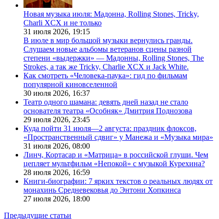
Новая музыка июля: Мадонна, Rolling Stones, Tricky,
Charli XCX и не только
31 июля 2026,
19:15
В июле в мир большой музыки вернулись гранды.
Слушаем новые альбомы ветеранов сцены разной
степени «выдержки» — Мадонны, Rolling Stones, The
Strokes, а так же Tricky, Charlie XCX и Jack White.
Как смотреть «Человека-паука»: гид по фильмам
популярной киновселенной
30 июля 2026,
16:37
Театр одного шамана: девять дней назад не стало
основателя театра «Особняк» Дмитрия Поднозова
29 июля 2026,
23:45
Куда пойти 31 июля—2 августа: праздник флоксов,
«Пространственный сдвиг» у Манежа и «Музыка мира»
31 июля 2026,
08:00
Линч, Кортасар и «Матрица» в российской глуши. Чем
цепляет мультфильм «Непокой» с музыкой Курехина?
28 июля 2026,
16:59
Книги-биографии: 7 ярких текстов о реальных людях от
монахинь Средневековья до Энтони Хопкинса
27 июля 2026,
18:00
Предыдущие статьи