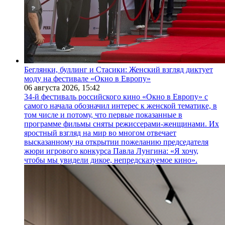
Беглянки, буллинг и Стасики: Женский взгляд диктует
моду на фестивале «Окно в Европу»
06 августа 2026,
15:42
34-й фестиваль российского кино «Окно в Европу» с
самого начала обозначил интерес к женской тематике, в
том числе и потому, что первые показанные в
программе фильмы сняты режиссерами-женщинами. Их
яростный взгляд на мир во многом отвечает
высказанному на открытии пожеланию председателя
жюри игрового конкурса Павла Лунгина: «Я хочу,
чтобы мы увидели дикое, непредсказуемое кино».