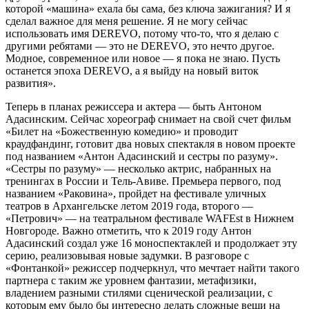
которой «машина» ехала бы сама, без ключа зажигания? И я
сделал важное для меня решение. Я не могу сейчас
использовать имя DEREVO, потому что-то, что я делаю с
другими ребятами — это не DEREVO, это нечто другое.
Модное, современное или новое — я пока не знаю. Пусть
останется эпоха DEREVO, а я выйду на новый виток
развития».
Теперь в планах режиссера и актера — быть Антоном
Адасинским. Сейчас хореограф снимает на свой счет фильм
«Билет на «Божественную комедию» и проводит
краудфандинг, готовит два новых спектакля в новом проекте
под названием «Антон Адасинский и сестры по разуму».
«Сестры по разуму» — несколько актрис, набранных на
тренингах в России и Тель-Авиве. Премьера первого, под
названием «Раковина», пройдет на фестивале уличных
театров в Архангельске летом 2019 года, второго —
«Петрович» — на театральном фестивале WAFEst в Нижнем
Новгороде. Важно отметить, что к 2019 году Антон
Адасинский создал уже 16 моноспектаклей и продолжает эту
серию, реализовывая новые задумки. В разговоре с
«Фонтанкой» режиссер подчеркнул, что мечтает найти такого
партнера с таким же уровнем фантазии, метафизики,
владением разными стилями сценической реализации, с
которым ему было бы интересно делать сложные вещи на