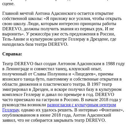
сцене.
Главной мечтой Антона Адасинского остается открытие
собственной школы: «Я приложу все усилия, чтобы открыть
свою школу. Люди, которым интересно принципы работы
DEREVO, должны получить знания из первых рук. И не
выронить». У режиссёра уже есть предложения в России,
Тель-Авиве и культурном центре Геллерау в Дрездене, где
находилась база театра DEREVO.
Справка:
Театр DEREVO был создан Антоном Адасинским в 1988 году
в Ленинграде и совместил танец, клоунский опыт,
полученный от Славы Полунина и «Лицедеев», приемы
японского танца буто, пантомиму и собственные открытия в
области движения и пластического театра. В 1997 театр
эмигрировал в Дрезден, и вскоре получил базу в культурном
комплексе Геллерау и давал по премьере в год. DEREVO
часто приезжало на гастроли в Россию. В начале 2018 года у
руководства возникли
разногласия с культурным центром
Геллерау
, однако их удалось решить. В интервью «Фонтанке»,
опубликованном в июне 2018 года, Антон Адасинский
заявил, что не собирается закрывать театр DEREVO.