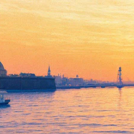
Театр DEREVO меняет
форму существования.
Зрители не увидят любимых
спектаклей неопределённое
время
04 января 2019,
14:21
Версия для печати
Антон Адасинский, основатель DEREVO, в новогоднем
поздравлении в официальной группе DEREVO в Facebook
объявил, что театр меняет форму существования после
тридцати лет работы.
«18 ноября 2018 года, в Дрездене, я последний раз вышел на