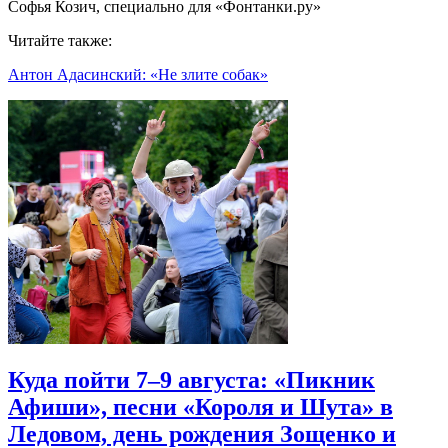
Софья Козич, специально для «Фонтанки.ру»
Читайте также:
Антон Адасинский: «Не злите собак»
Куда пойти 7–9 августа: «Пикник
Афиши», песни «Короля и Шута» в
Ледовом, день рождения Зощенко и