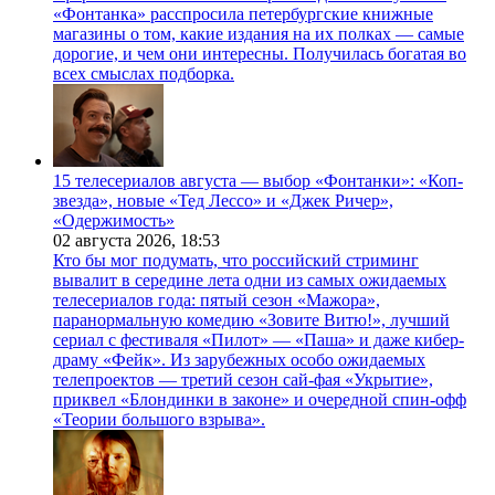
«Фонтанка» расспросила петербургские книжные
магазины о том, какие издания на их полках — самые
дорогие, и чем они интересны. Получилась богатая во
всех смыслах подборка.
15 телесериалов августа — выбор «Фонтанки»: «Коп-
звезда», новые «Тед Лессо» и «Джек Ричер»,
«Одержимость»
02 августа 2026,
18:53
Кто бы мог подумать, что российский стриминг
вывалит в середине лета одни из самых ожидаемых
телесериалов года: пятый сезон «Мажора»,
паранормальную комедию «Зовите Витю!», лучший
сериал с фестиваля «Пилот» — «Паша» и даже кибер-
драму «Фейк». Из зарубежных особо ожидаемых
телепроектов — третий сезон сай-фая «Укрытие»,
приквел «Блондинки в законе» и очередной спин-офф
«Теории большого взрыва».