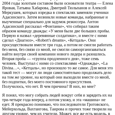
2004 годы золотым составом были основатели театра — Елена
Яровая, Татьяна Хабарова, Дмитрий Тюльпанов и Алексей
Меркушев, которых изредка в спектаклях заменяли ученики
Адасинского. Затем возникли новые команды, набранные и
выученные специально для задумок режиссера. Антон
Адасинский рассказал «Фонтанке», что собирал таким
образом команду дважды: «У меня были две больших пробы.
Первую я назвал «деревянные солдатики», и вместе с ними
сделал «Диагноз», «Robert’s dreams», «Кетцаль». Они
просуществовали вместе три года, а потом не смогли работать
без меня, без связи со мной, не смогли самоорганизаваться
найти внутри своей компании нового лидера и разошлись.
Вторая проба — «группа продленного дня», тоже семь
человек. Выступал с ними со спектаклями «Однажды», «La
Divina…», «Кетцаль», но произошло то же самое. Для меня это
такой тест — могут ли люди самостоятельно продолжать дело
на том же уровне, на который они выходили вместе со мной,
без подпитки, без моего постоянного присутствия.
Получилось, что нет. В чем причина? В них, во мне?
Я понял, что могу собрать людей вокруг себя и зарядить их на
три-четыре года вперед, а потом ухожу, и эта «машина» не
едет. Я прекрасно понимаю, что последователи Гротовского,
Мейерхольда, Вахтангова, Таирова и прочих тоже творили на
другом уровне, чем их учители. Может, все же есть модель, в