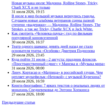
Новая музыка июля: Мадонна, Rolling Stones, Tricky,
Charli XCX и не только
31 июля 2026,
19:15
В июле в мир большой музыки вернулись гранды.
Слушаем новые альбомы ветеранов сцены разной
степени «выдержки» — Мадонны, Rolling Stones, The
Strokes, а так же Tricky, Charlie XCX и Jack White.
Как смотреть «Человека-паука»: гид по фильмам
популярной киновселенной
30 июля 2026,
16:37
Театр одного шамана: девять дней назад не стало
основателя театра «Особняк» Дмитрия Поднозова
29 июля 2026,
23:45
Куда пойти 31 июля—2 августа: праздник флоксов,
«Пространственный сдвиг» у Манежа и «Музыка мира»
31 июля 2026,
08:00
Линч, Кортасар и «Матрица» в российской глуши. Чем
цепляет мультфильм «Непокой» с музыкой Курехина?
28 июля 2026,
16:59
Книги-биографии: 7 ярких текстов о реальных людях от
монахинь Средневековья до Энтони Хопкинса
27 июля 2026,
18:00
Предыдущие статьи