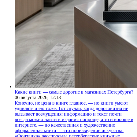
Какие книги — самые дорогие в магазинах Петербурга?
06 августа 2026,
12:13
Конечно, не цена в книге главное, — но книги умеют
удивлять и ею тоже. Тот случай, когда дороговизна не
вызывает возмущения: информацию и текст почти
всегда можно найти в издания попроще, а то и вообще в
интернете, — но качественная и художественно
оформленная книга — это произведение искусства.
«Фонтанка» расспросила петербургские книжные