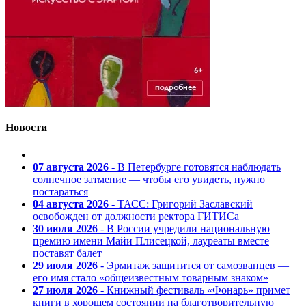
Новости
07 августа 2026
- В Петербурге готовятся наблюдать
солнечное затмение — чтобы его увидеть, нужно
постараться
04 августа 2026
- ТАСС: Григорий Заславский
освобожден от должности ректора ГИТИСа
30 июля 2026
- В России учредили национальную
премию имени Майи Плисецкой, лауреаты вместе
поставят балет
29 июля 2026
- Эрмитаж защитится от самозванцев —
его имя стало «общеизвестным товарным знаком»
27 июля 2026
- Книжный фестиваль «Фонарь» примет
книги в хорошем состоянии на благотворительную