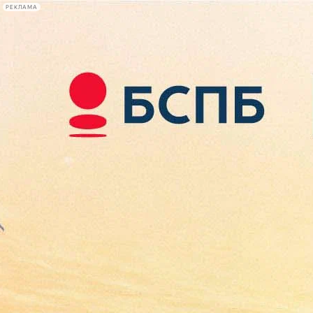
РЕКЛАМА
Афиша Plus
#телегид
Фонтанка.ру
Сегодня:
2026.08.08
22:35
Афиша Plus
кино
спектакли
выставки
концерты
лекции
книги
афиша плюс
новости
+