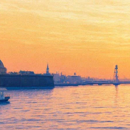
Шнурова порвали на части в
новом клипе «Ленинграда»
20 декабря 2018,
15:16
Версия для печати
Вышел новый клип группировки «Ленинград» — видео на
песню «Золото» снял выпускник РАТИ-ГИТИС Ладо
Кватания. Режиссер Илья Найшуллер, создавший для команды
Шнура клипы на песню
«Жу-Жу»
и другие работы, указан
среди продюсеров ролика.