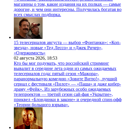
магазины о том, какие издания на их полках — самые
дорогие, и чем они интересны. Получилась богатая во
всех смыслах подборка.
15 телесериалов августа — выбор «Фонтанки»: «Коп-
звезда», новые «Тед Лессо» и «Джек Ричер»,
«Одержимость»
02 августа 2026,
18:53
Кто бы мог подумать, что российский стриминг
вывалит в середине лета одни из самых ожидаемых
телесериалов года: пятый сезон «Мажора»,
паранормальную комедию «Зовите Витю!», лучший
сериал с фестиваля «Пилот» — «Паша» и даже кибер-
драму «Фейк». Из зарубежных особо ожидаемых
телепроектов — третий сезон сай-фая «Укрытие»,
приквел «Блондинки в законе» и очередной спин-офф
«Теории большого взрыва».