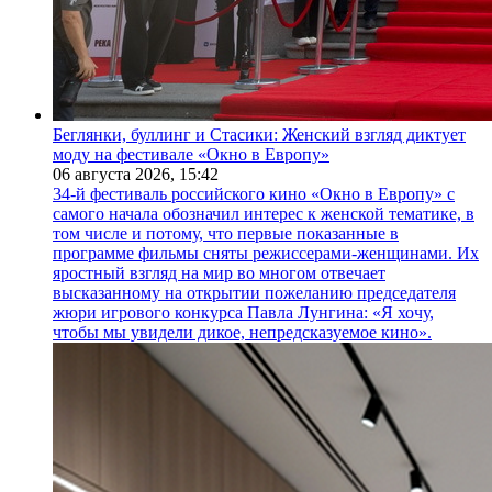
Беглянки, буллинг и Стасики: Женский взгляд диктует
моду на фестивале «Окно в Европу»
06 августа 2026,
15:42
34-й фестиваль российского кино «Окно в Европу» с
самого начала обозначил интерес к женской тематике, в
том числе и потому, что первые показанные в
программе фильмы сняты режиссерами-женщинами. Их
яростный взгляд на мир во многом отвечает
высказанному на открытии пожеланию председателя
жюри игрового конкурса Павла Лунгина: «Я хочу,
чтобы мы увидели дикое, непредсказуемое кино».