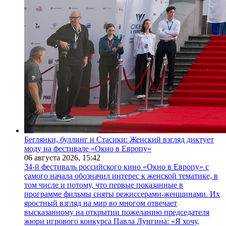
Беглянки, буллинг и Стасики: Женский взгляд диктует
моду на фестивале «Окно в Европу»
06 августа 2026,
15:42
34-й фестиваль российского кино «Окно в Европу» с
самого начала обозначил интерес к женской тематике, в
том числе и потому, что первые показанные в
программе фильмы сняты режиссерами-женщинами. Их
яростный взгляд на мир во многом отвечает
высказанному на открытии пожеланию председателя
жюри игрового конкурса Павла Лунгина: «Я хочу,