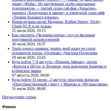
драму «Фейк». Из зарубежных особо ожидаемых
телепроектов — третий сезон сай-фая «Укрытие»,
приквел «Блондинки в законе» и очередной спин-офф
«Теории большого взрыва».
Новая музыка июля: Мадонна, Rolling Stones, Tricky,
Charli XCX и не только
31 июля 2026,
19:15
Как смотреть «Человека-паука»: гид по фильмам
популярной киновселенной
30 июля 2026,
16:37
Театр одного шамана: девять дней назад не стало
основателя театра «Особняк» Дмитрия Поднозова
29 июля 2026,
23:45
Куда пойти 7–9 августа: «Пикник Афиши», песни
«Короля и Шута» в Ледовом, день рождения Зощенко и
кубинские марки
07 августа 2026,
08:00
Куда пойти 31 июля—2 августа: праздник флоксов,
«Пространственный сдвиг» у Манежа и «Музыка мира»
31 июля 2026,
08:00
Предыдущие статьи
Фишки