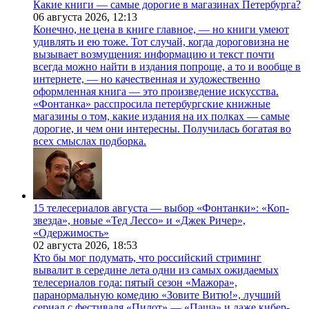
Какие книги — самые дорогие в магазинах Петербурга?
06 августа 2026,
12:13
Конечно, не цена в книге главное, — но книги умеют
удивлять и ею тоже. Тот случай, когда дороговизна не
вызывает возмущения: информацию и текст почти
всегда можно найти в издания попроще, а то и вообще в
интернете, — но качественная и художественно
оформленная книга — это произведение искусства.
«Фонтанка» расспросила петербургские книжные
магазины о том, какие издания на их полках — самые
дорогие, и чем они интересны. Получилась богатая во
всех смыслах подборка.
15 телесериалов августа — выбор «Фонтанки»: «Коп-
звезда», новые «Тед Лессо» и «Джек Ричер»,
«Одержимость»
02 августа 2026,
18:53
Кто бы мог подумать, что российский стриминг
вывалит в середине лета одни из самых ожидаемых
телесериалов года: пятый сезон «Мажора»,
паранормальную комедию «Зовите Витю!», лучший
сериал с фестиваля «Пилот» — «Паша» и даже кибер-