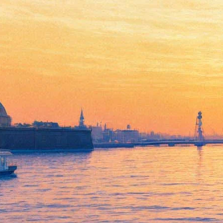
В Москве с молотка ушли
госномер и доверенность
«Москвича», в котором погиб
Цой
16 ноября 2018,
00:01
Версия для печати
На прошедших 15 ноября торгах аукционного дома
«Литфонд» была выставлена очередная партия раритетов,
связанных с лидером группы «Кино» Виктором Цоем. В этот
раз вниманию покупателей было представлено четыре лота –
рисунок на записке «митька» Виктора Тихомирова,
свидетельство о смерти рокера, доверенность Цоя на
управление автомобилем «Москвич 2141», а также госномер
«Москвича». Именно на этой машине Виктор Цой попал в