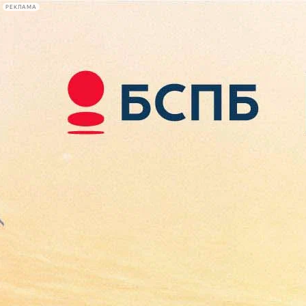
РЕКЛАМА
Афиша Plus
#телегид
Фонтанка.ру
Сегодня:
2026.08.10
22:46
Афиша Plus
кино
спектакли
выставки
концерты
лекции
книги
афиша плюс
новости
+