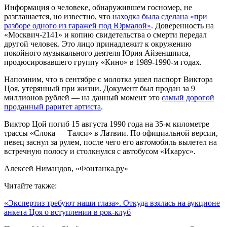
Информация о человеке, обнаружившем госномер, не
разглашается, но известно, что
находка была сделана «при
разборе одного из гаражей под Юрмалой»
. Доверенность на
«Москвич-2141» и копию свидетельства о смерти передал
другой человек. Это лицо принадлежит к окружению
покойного музыкального деятеля Юрия Айзеншписа,
продюсировавшего группу «Кино» в 1989-1990-м годах.
Напомним, что в сентябре с молотка ушел паспорт Виктора
Цоя, утерянный при жизни. Документ был продан за 9
миллионов рублей — на данный момент это
самый дорогой
проданный раритет артиста
.
Виктор Цой погиб 15 августа 1990 года на 35-м километре
трассы «Слока — Талси» в Латвии. По официальной версии,
певец заснул за рулем, после чего его автомобиль вылетел на
встречную полосу и столкнулся с автобусом «Икарус».
Алексей Нимандов, «Фонтанка.ру»
Читайте также:
«Экспертиз требуют наши глаза». Откуда взялась на аукционе
анкета Цоя о вступлении в рок-клуб