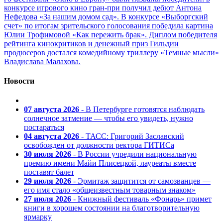
конкурсе игрового кино гран-при получил дебют Антона
Нефедова «За нашим домом сад». В конкурсе «Выборгский
счет» по итогам зрительского голосования победила картина
Юлии Трофимовой «Как пережить брак». Диплом победителя
рейтинга кинокритиков и денежный приз Гильдии
продюсеров достался комедийному триллеру «Темные мысли»
Владислава Малахова.
Новости
07 августа 2026
- В Петербурге готовятся наблюдать
солнечное затмение — чтобы его увидеть, нужно
постараться
04 августа 2026
- ТАСС: Григорий Заславский
освобожден от должности ректора ГИТИСа
30 июля 2026
- В России учредили национальную
премию имени Майи Плисецкой, лауреаты вместе
поставят балет
29 июля 2026
- Эрмитаж защитится от самозванцев —
его имя стало «общеизвестным товарным знаком»
27 июля 2026
- Книжный фестиваль «Фонарь» примет
книги в хорошем состоянии на благотворительную
ярмарку