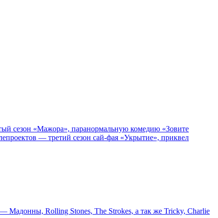
пятый сезон «Мажора», паранормальную комедию «Зовите
епроектов — третий сезон сай-фая «Укрытие», приквел
онны, Rolling Stones, The Strokes, а так же Tricky, Charlie