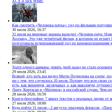
XCX и Jack White.
Как смотреть «Человека-паука»: гид по фильмам популя
30 июля 2026,
16:37
31 июля на мировые экраны выходит «Человек-паук: Нов
Холланд. Это уже четвёртый фильм, в котором он играет 
подготовила исчерпывающий гид по киновоплощениям ч
Театр одного шамана: девять дней назад не стало основа
29 июля 2026,
23:45
Всякий, кто хоть раз видел Митю Поднозова на сцене, по
ни с тем, что случилось 20 июля. Потому что всю свою 
есть, как минимум, заглядывал, а, как максимум, путешест
Линч, Кортасар и «Матрица» в российской глуши. Чем ц
28 июля 2026,
16:59
Книги-биографии: 7 ярких текстов о реальных людях от
27 июля 2026,
18:00
Куда пойти 31 июля—2 августа: праздник флоксов, «Про