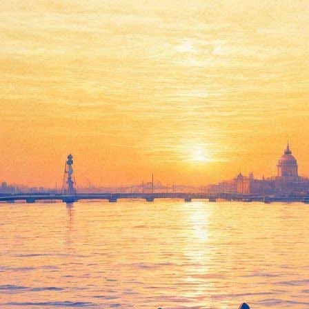
отеатр «Аврора» частично отк
й части показов классических иностранных фильмов. Такую инф
спективы на этой площадке.
поставили под угрозу организацию кинофестивалей и ретроспек
одательство. Летом Госдума приняла, а президент подписал изм
 силу 1 ноября, однако сейчас непонятно, действительно ли эт
о лет работаем и дружим, и в этих условиях приняли совместно
лучать прокатные удостоверения на фильмы иностранных кинокл