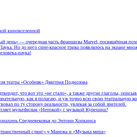
рной киновселенной
ый день» — очередная часть франшизы Marvel, посвящённая пох
Паука. Но до него сине-красное трико появлялось на экране мно
еловека-паука!
теля театра «Особняк» Дмитрия Поднозова
дтвердит, что вот это «не стало», а также другие глаголы, опи
сознательную, как я полагаю, и уж точно всю свою театральную 
вовал по ту сторону реальности, увлекая за собой зрителей.
епляет мультфильм «Непокой» с музыкой Курехина?
 монахинь Средневековья до Энтони Хопкинса
странственный сдвиг» у Манежа и «Музыка мира»