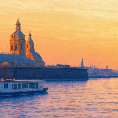
Без Бергмана и Кубрика: Кин
ретроспективы
30 октября 2018,
18:28
Версия для печати
Петербургский кинотеатр «Аврора» откажется от значительно
компании «Иноекино», которая занимается организацией ретро
Причина — поправки в российское законодательство, которые
«Иноекино» Евгений Крас.
«На данный момент очень тяжело трактовать сложившееся закон
кинематографии Российской Федерации". Они должны вступить в
министерства культуры не поступало. Мы с «Авророй» уже мног
направление», — отметил Евгений Крас.
Если поправки заработают, «Иномукино» необходимо будет по