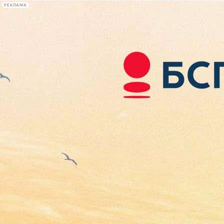
РЕКЛАМА
Афиша Plus
#телегид
Фонтанка.ру
Сегодня:
2026.08.06
13:25
Афиша Plus
кино
спектакли
выставки
концерты
лекции
книги
афиша плюс
новости
+