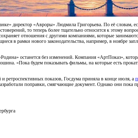
раницей. «Естественно, эту ситуацию с невозможностью проведе
ючением), мы не раз (с «Авророй» — Прим.Ред.) обсуждали. Ник
уация сложилась с показами «Иногокино» в других городах Росс
нке» директор «Авроры» Людмила Григорьева. По её словам, е
товерений, то теперь более тщательно относится к этому вопрос
 сохраняет отношения с другими компаниями, которые занимают
иеся в рамки нового законодательства, например, в ноябре зап
Родина» останется без изменений. Компания «АртПоказ», котора
рошина. «Пока будем показывать фильмы, на которые есть прокат
 и ретроспективных показов, Госдума приняла в конце июля, а
п
азработали поправки, смягчающие документ. Однако они пока п
ербурга