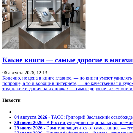
Какие книги — самые дорогие в магази
06 августа 2026, 12:13
Конечно, не цена в книге главное, — но книги умеют удивлять
попроще, а то и вообще в интернете, — но качественная и ху
том, какие издания на их полках — самые дорогие, и чем они и
Новости
04 августа 2026
- ТАСС: Григорий Заславский освобожд
30 июля 2026
- В России учредили национальную премию
29 июля 2026
- Эрмитаж защитится от самозванцев — ег