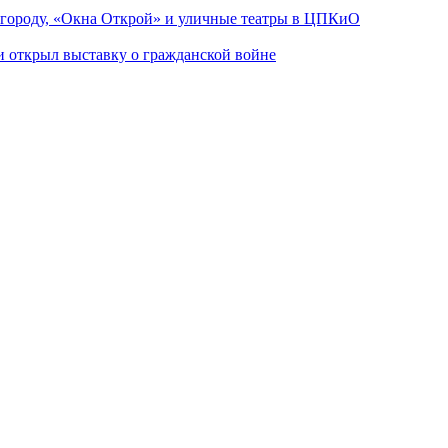
 городу, «Окна Открой» и уличные театры в ЦПКиО
ии открыл выставку о гражданской войне