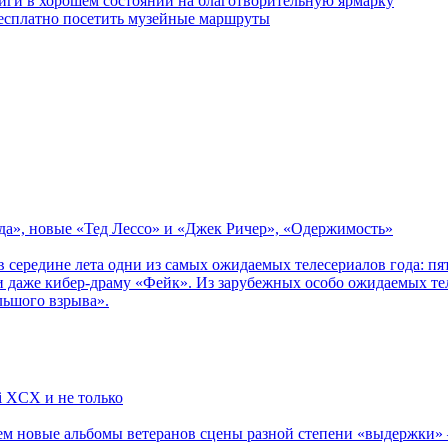
ги в хорошем состоянии на благотворительную ярмарку
бесплатно посетить музейные маршруты
зда», новые «Тед Лессо» и «Джек Ричер», «Одержимость»
в середине лета одни из самых ожидаемых телесериалов года: 
 даже кибер-драму «Фейк». Из зарубежных особо ожидаемых тел
льшого взрыва».
li XCX и не только
новые альбомы ветеранов сцены разной степени «выдержки» — Мад