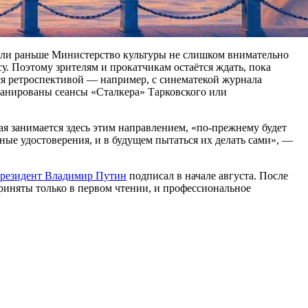
ний ретроспектив и показов старых фильмов, на которые нет и
то из обеих сторон не хочет подставляться под штрафы от
ии.
сли раньше Министерство культуры не слишком внимательно
у. Поэтому зрителям и прокатчикам остаётся ждать, пока
ся ретроспективой — например, с синематекой журнала
ланированы сеансы «Сталкера» Тарковского или
я занимается здесь этим направлением, «по-прежнему будет
ные удостоверения, и в будущем пытаться их делать сами», —
резидент Владимир Путин
подписал в начале августа. После
риняты только в первом чтении, и профессиональное