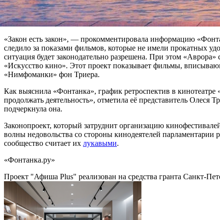
Кубрика или картины, которые Андрей Тарковский снимал за г
не может быть прокатных удостоверений (за очень редким искл
Минкульта», — отметил Крас. По его словам, аналогичная сит
«Закон есть закон», — прокомментировала информацию «Фонта
следило за показами фильмов, которые не имели прокатных удос
ситуация будет законодательно разрешена. При этом «Аврора»
«Искусство кино». Этот проект показывает фильмы, вписывающ
«Нимфоманки» фон Триера.
Как выяснила «Фонтанка», график ретроспектив в кинотеатре «
продолжать деятельность», отметила её представитель Олеся Т
подчеркнула она.
Законопроект, который затруднит организацию кинофестивалей
волны недовольства со стороны кинодеятелей парламентарии р
сообщество считает их
лукавыми
.
«Фонтанка.ру»
Проект "Афиша Plus" реализован на средства гранта Санкт-Пет