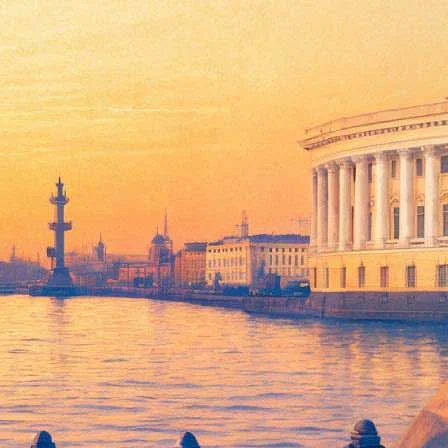
ажется от иностранной
ормацию «Фонтанке» подтвердили в «Авроре», а также в
тивных показов
в России, сообщил «Фонтанке» сооснователь
енения в статью 5.1 закона "О государственной поддержке
о произойдёт. Никаких заявлений от правительства и
е решение, что с 1 ноября мы заморозим наше ретроспективное
ассиков. Например, на ленты Ингмара Бергмана, Стэнли