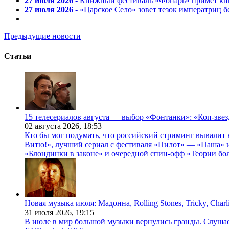
27 июля 2026
- Книжный фестиваль «Фонарь» примет кни
27 июля 2026
- «Царское Село» зовет тезок императриц 
Предыдущие новости
Статьи
15 телесериалов августа — выбор «Фонтанки»: «Коп-зве
02 августа 2026,
18:53
Кто бы мог подумать, что российский стриминг вывалит 
Витю!», лучший сериал с фестиваля «Пилот» — «Паша» и
«Блондинки в законе» и очередной спин-офф «Теории бо
Новая музыка июля: Мадонна, Rolling Stones, Tricky, Char
31 июля 2026,
19:15
В июле в мир большой музыки вернулись гранды. Слушаем 