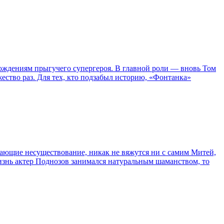
ождениям прыгучего супергероя. В главной роли — вновь Том
жество раз. Для тех, кто подзабыл историю, «Фонтанка»
сывающие несуществование, никак не вяжутся ни с самим Митей,
жизнь актер Поднозов занимался натуральным шаманством, то