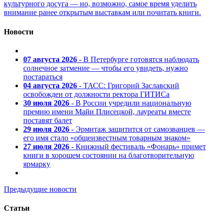
культурного досуга — но, возможно, самое время уделить
внимание ранее открытым выставкам или почитать книги.
Новости
07 августа 2026
- В Петербурге готовятся наблюдать
солнечное затмение — чтобы его увидеть, нужно
постараться
04 августа 2026
- ТАСС: Григорий Заславский
освобожден от должности ректора ГИТИСа
30 июля 2026
- В России учредили национальную
премию имени Майи Плисецкой, лауреаты вместе
поставят балет
29 июля 2026
- Эрмитаж защитится от самозванцев —
его имя стало «общеизвестным товарным знаком»
27 июля 2026
- Книжный фестиваль «Фонарь» примет
книги в хорошем состоянии на благотворительную
ярмарку
Предыдущие новости
Статьи