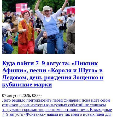
Куда пойти 7–9 августа: «Пикник
Афиши», песни «Короля и Шута» в
Ледовом, день рождения Зощенко и
кубинские марки
07 августа 2026, 08:00
Лето решило притормозить перед финалом: пока идет сезон
отпусков, организаторы культурных событий не слишком
загружают горожан творческими активностями. В выходные
7–9 августа «Фонтанка» нашла не так много новых идей для