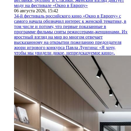
Беглянки, буллинг и Стасики: Женский взгляд диктует
моду на фестивале «Окно в Европу»
06 августа 2026,
15:42
34-й фестиваль российского кино «Окно в Европу» с
самого начала обозначил интерес к женской тематике, в
том числе и потому, что первые показанные в
программе фильмы сняты режиссерами-женщинами. Их
яростный взгляд на мир во многом отвечает
высказанному на открытии пожеланию председателя
жюри игрового конкурса Павла Лунгина: «Я хочу,
чтобы мы увидели дикое, непредсказуемое кино».