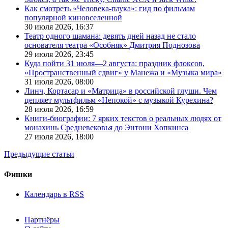
Как смотреть «Человека-паука»: гид по фильмам
популярной киновселенной
30 июля 2026,
16:37
Театр одного шамана: девять дней назад не стало
основателя театра «Особняк» Дмитрия Поднозова
29 июля 2026,
23:45
Куда пойти 31 июля—2 августа: праздник флоксов,
«Пространственный сдвиг» у Манежа и «Музыка мира»
31 июля 2026,
08:00
Линч, Кортасар и «Матрица» в российской глуши. Чем
цепляет мультфильм «Непокой» с музыкой Курехина?
28 июля 2026,
16:59
Книги-биографии: 7 ярких текстов о реальных людях от
монахинь Средневековья до Энтони Хопкинса
27 июля 2026,
18:00
Предыдущие статьи
Фишки
Календарь в RSS
Партнёры