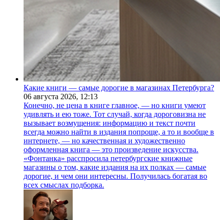
Какие книги — самые дорогие в магазинах Петербурга?
06 августа 2026,
12:13
Конечно, не цена в книге главное, — но книги умеют
удивлять и ею тоже. Тот случай, когда дороговизна не
вызывает возмущения: информацию и текст почти
всегда можно найти в издания попроще, а то и вообще в
интернете, — но качественная и художественно
оформленная книга — это произведение искусства.
«Фонтанка» расспросила петербургские книжные
магазины о том, какие издания на их полках — самые
дорогие, и чем они интересны. Получилась богатая во
всех смыслах подборка.