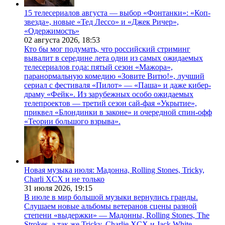
15 телесериалов августа — выбор «Фонтанки»: «Коп-
звезда», новые «Тед Лессо» и «Джек Ричер»,
«Одержимость»
02 августа 2026,
18:53
Кто бы мог подумать, что российский стриминг
вывалит в середине лета одни из самых ожидаемых
телесериалов года: пятый сезон «Мажора»,
паранормальную комедию «Зовите Витю!», лучший
сериал с фестиваля «Пилот» — «Паша» и даже кибер-
драму «Фейк». Из зарубежных особо ожидаемых
телепроектов — третий сезон сай-фая «Укрытие»,
приквел «Блондинки в законе» и очередной спин-офф
«Теории большого взрыва».
Новая музыка июля: Мадонна, Rolling Stones, Tricky,
Charli XCX и не только
31 июля 2026,
19:15
В июле в мир большой музыки вернулись гранды.
Слушаем новые альбомы ветеранов сцены разной
степени «выдержки» — Мадонны, Rolling Stones, The
Strokes, а так же Tricky, Charlie XCX и Jack White.