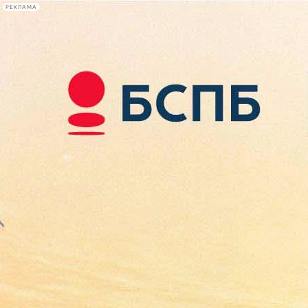
РЕКЛАМА
Афиша Plus
#телегид
Фонтанка.ру
Сегодня:
2026.08.09
15:03
Афиша Plus
кино
спектакли
выставки
концерты
лекции
книги
афиша плюс
новости
+