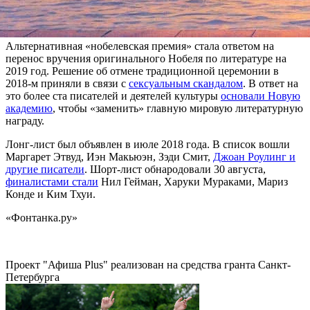
номинирован. «Новая академия сожалеет об этом решении, но
уважает его», — подчёркивается в сообщении.
Альтернативная «нобелевская премия» стала ответом на
перенос вручения оригинального Нобеля по литературе на
2019 год. Решение об отмене традиционной церемонии в
2018-м приняли в связи с
сексуальным скандалом
. В ответ на
это более ста писателей и деятелей культуры
основали Новую
академию
, чтобы «заменить» главную мировую литературную
награду.
Лонг-лист был объявлен в июле 2018 года. В список вошли
Маргарет Этвуд, Иэн Макьюэн, Зэди Смит,
Джоан Роулинг и
другие писатели
. Шорт-лист обнародовали 30 августа,
финалистами стали
Нил Гейман, Харуки Мураками, Мариз
Конде и Ким Тхуи.
«Фонтанка.ру»
Проект "Афиша Plus" реализован на средства гранта Санкт-
Петербурга