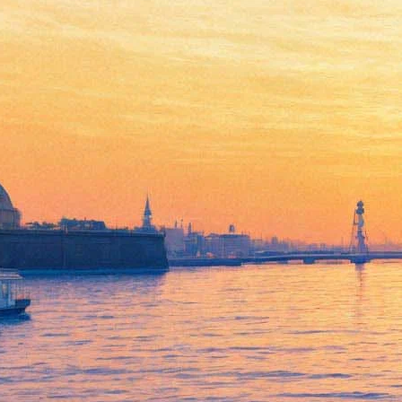
Мураками отказался от
выдвижения на
альтернативную Нобелевку
16 сентября 2018,
18:37
Версия для печати
Японский писатель Харуки Мураками отказался участвовать
в альтернативной «нобелевской премии» по литературе. Свое
решение прозаик объяснил желанием «сконцентрироваться на
написании новой книги, не отвлекаясь на внимание со
стороны медиа».
Об это 16 сентября передаёт
Reuters
. Такая же информация
подтверждена в Facebook новой литературной премии. По
словам организаторов, Мураками отправил письмо с просьбой
снять свою кандидатуру и поблагодарил за то, что был