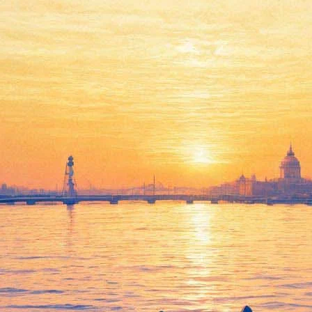
ём любимом фильме
итает лучшим в истории кинематографа. Это вторая часть «Крес
ел?» Поле того, как я подумал над этим вопросом (чего, в дейст
1974-м, и, что случается редко, превзошла первый фильм — тако
ругие звёзды. Картина получила шесть премий «Оскар», в том ч
вторстве с сыном
«Спящие красавицы», а в 2018-м присоединилс
019 году Стивен Кинг
посетит Россию
.