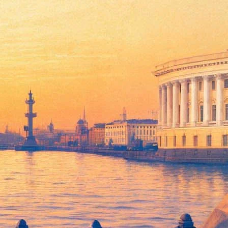
тного отца» Фрэнсиса Форда Копполы, следует из поста
вительности, и не требовалось), я уверенно ответил: «Крестный
е мнение высказали и критики, и зрители. В сиквеле снимались
исле в категориях «лучший фильм» и «лучшая режиссура».
я к акции в поддержку голодающего в российской колонии