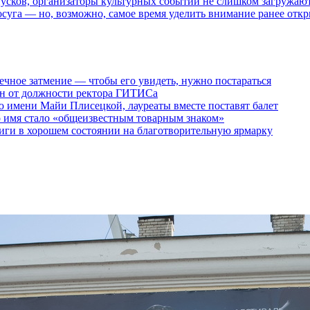
пусков, организаторы культурных событий не слишком загружаю
осуга — но, возможно, самое время уделить внимание ранее отк
ечное затмение — чтобы его увидеть, нужно постараться
ен от должности ректора ГИТИСа
 имени Майи Плисецкой, лауреаты вместе поставят балет
о имя стало «общеизвестным товарным знаком»
ги в хорошем состоянии на благотворительную ярмарку