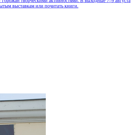
т горожан творческими активностями. В выходные 7–9 августа
рытым выставкам или почитать книги.