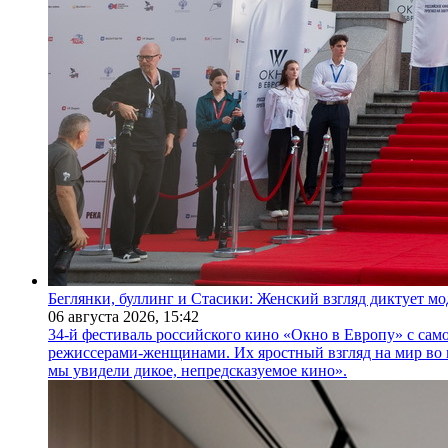
Беглянки, буллинг и Стасики: Женский взгляд диктует м
06 августа 2026,
15:42
34-й фестиваль российского кино «Окно в Европу» с само
режиссерами-женщинами. Их яростный взгляд на мир во 
мы увидели дикое, непредсказуемое кино».