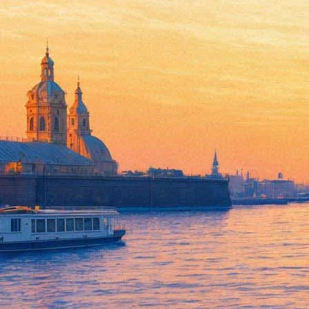
Стивен Кинг рассказал о сво
16 сентября 2018,
10:55
Версия для печати
Американский фантаст Стивен Кинг рассказал, какой фильм сч
писателя в Twitter.
«Вчера меня спросили: «Какой лучший фильм из тех, что ты вид
отец – 2»», — подчеркнул Кинг.
Первая часть «Крестного отца» вышла в 1972 году, вторая — в 
Аль Пачино, Роберт Де Ниро, Роберт Дюваль, Дайан Китон и д
Напомним, в 2017 году «король ужасов»
выпустил роман в соа
украинского режиссёра Олега Сенцова
. Не исключено, что в 2
«Фонтанка.ру»