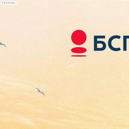
РЕКЛАМА
Афиша Plus
#телегид
Фонтанка.ру
Сегодня:
2026.08.08
12:27
Афиша Plus
кино
спектакли
выставки
концерты
лекции
книги
афиша плюс
новости
+