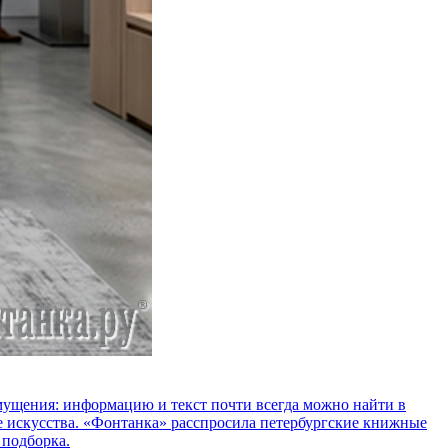
озмущения: информацию и текст почти всегда можно найти в
е искусства. «Фонтанка» расспросила петербургские книжные
 подборка.