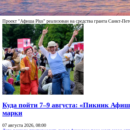
Читайте также:
«Оскар» скроет часть победителей во время рекламной паузы
Проект "Афиша Plus" реализован на средства гранта Санкт-Пет
Куда пойти 7–9 августа: «Пикник Афиш
марки
07 августа 2026, 08:00