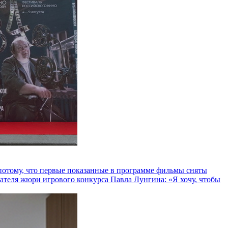
и потому, что первые показанные в программе фильмы сняты
теля жюри игрового конкурса Павла Лунгина: «Я хочу, чтобы