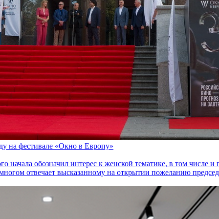
оду на фестивале «Окно в Европу»
го начала обозначил интерес к женской тематике, в том числе 
многом отвечает высказанному на открытии пожеланию председа