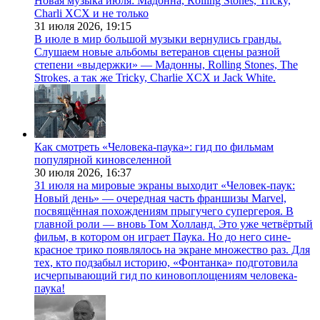
Новая музыка июля: Мадонна, Rolling Stones, Tricky,
Charli XCX и не только
31 июля 2026,
19:15
В июле в мир большой музыки вернулись гранды.
Слушаем новые альбомы ветеранов сцены разной
степени «выдержки» — Мадонны, Rolling Stones, The
Strokes, а так же Tricky, Charlie XCX и Jack White.
Как смотреть «Человека-паука»: гид по фильмам
популярной киновселенной
30 июля 2026,
16:37
31 июля на мировые экраны выходит «Человек-паук:
Новый день» — очередная часть франшизы Marvel,
посвящённая похождениям прыгучего супергероя. В
главной роли — вновь Том Холланд. Это уже четвёртый
фильм, в котором он играет Паука. Но до него сине-
красное трико появлялось на экране множество раз. Для
тех, кто подзабыл историю, «Фонтанка» подготовила
исчерпывающий гид по киновоплощениям человека-
паука!