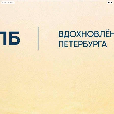
РЕКЛАМА
Афиша Plus
#телегид
Фонтанка.ру
Сегодня:
2026.08.06
23:16
Афиша Plus
кино
спектакли
выставки
концерты
лекции
книги
афиша плюс
новости
+