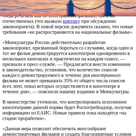
Год назад Минкульт
уже планировал
ввести ограничения для
сеансов блокбастеров не более чем 35 процентами, однако
тогда речь шла как об иностранных фильмах, так и об
отечественных (что вызвало
критику
при обсуждении
законопроекта). В новой версии документа сказано, что новые
требования «не распространяются на национальные фильмы».
«Минкультуры России действительно разработан
законопроект, призванный бороться со случаями, когда один и
тот же фильм демонстрируется кинотеатром одновременно в
нескольких кинозалах и практически на каждом сеансе, —
признали в пресс-службе. — Предлагается внести изменения
в законодательство, установив, что количество сеансов
каждого демонстрируемого в течение дня
иностранного
фильма не может превышать 35% от общего числа сеансов
всех лент, показ которых осуществляется в кинотеатре в
течение дня», — пояснили нашему изданию в Минкультуры.
В министерстве уточнили, что контролировать исполнение
кинотеатрами данной нормы будет Роспотребнадзор, получая
информацию из ЕАИС. Новые правила пока находятся «на
стадии проработки».
«Данная мера позволит обеспечить многообразие
демонстрируемых фильмов и создать благоприятные условия