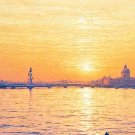
Минкультуры: Показы
иностранного кино в России
ограничат, но для каждого
фильма — в отдельности
10 сентября 2018,
14:08
Версия для печати
«Фонтанка» получила комментарий Министерства культуры
по поводу появившейся ранее в информации о планах
ограничить общее число сеансов зарубежных фильмов в
кинотеатрах 35 процентами. Как следует из
текста
законопроекта
, опубликованного 10 сентября на сайте
ведомства, речь идет об ограничении количества сеансов
одного иностранного фильма в течение дня.