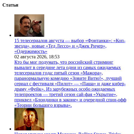
Статьи
15 телесериалов августа — выбор «Фонтанки»: «Коп-
звезда», новые «Тед Лессо» и «Джек Ричер»,
«Одержимость»
02 августа 2026,
18:53
Кто бы мог подумать, что российский стриминг
вывалит в середине лета одни из самых ожидаемых
телесериалов года: пятый сезон «Мажора»,
паранормальную комедию «Зовите Витю!», лучший
сериал с фестиваля «Пилот» — «Паша» и даже кибер-
драму «Фейк». Из зарубежных особо ожидаемых
телепроектов — третий сезон сай-фая «Укрытие»,
приквел «Блондинки в законе» и очередной спин-офф
«Теории большого взрыва».