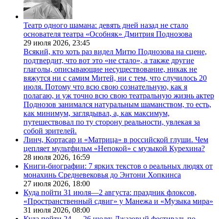
Театр одного шамана: девять дней назад не стало
основателя театра «Особняк» Дмитрия Поднозова
29 июля 2026,
23:45
Всякий, кто хоть раз видел Митю Поднозова на сцене,
подтвердит, что вот это «не стало», а также другие
глаголы, описывающие несуществование, никак не
вяжутся ни с самим Митей, ни с тем, что случилось 20
июля. Потому что всю свою сознательную, как я
полагаю, и уж точно всю свою театральную жизнь актер
Поднозов занимался натуральным шаманством, то есть,
как минимум, заглядывал, а, как максимум,
путешествовал по ту сторону реальности, увлекая за
собой зрителей.
Линч, Кортасар и «Матрица» в российской глуши. Чем
цепляет мультфильм «Непокой» с музыкой Курехина?
28 июля 2026,
16:59
Книги-биографии: 7 ярких текстов о реальных людях от
монахинь Средневековья до Энтони Хопкинса
27 июля 2026,
18:00
Куда пойти 31 июля—2 августа: праздник флоксов,
«Пространственный сдвиг» у Манежа и «Музыка мира»
31 июля 2026,
08:00
Куда пойти 24 — 26 июля: Джазовый фестиваль по