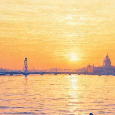
анной продолжением «Выжившего
 людей и приручении человеком волка
, стала популярной в Рос
театрах страны. Это первое место по итогам выходных.
иги Илая» Альбертом Хьюзом, стало понятно в первые же дни по
ллионов рублей. Любопытно, что у себя на родине фильм, кот
еделе спустившись на седьмую. Выход ленты в прокат сопровожда
съемок.
у: вторую строчку по итогам рейтинга самых успешных занял ф
миллиона), третью — новый мультфильм Марины Нефедовой «Прин
ербурга