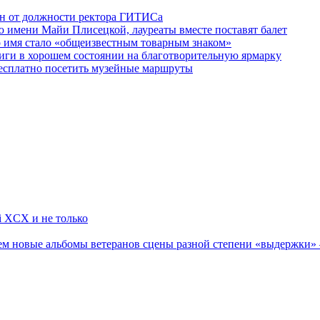
ен от должности ректора ГИТИСа
 имени Майи Плисецкой, лауреаты вместе поставят балет
о имя стало «общеизвестным товарным знаком»
ги в хорошем состоянии на благотворительную ярмарку
бесплатно посетить музейные маршруты
li XCX и не только
новые альбомы ветеранов сцены разной степени «выдержки» — Мад