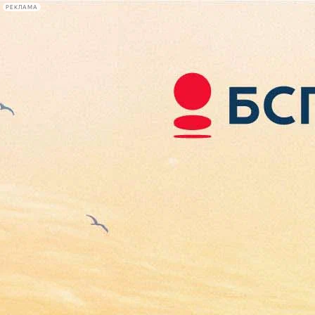
РЕКЛАМА
Афиша Plus
#телегид
Фонтанка.ру
Сегодня:
2026.08.06
07:40
Афиша Plus
кино
спектакли
выставки
концерты
лекции
книги
афиша плюс
новости
+