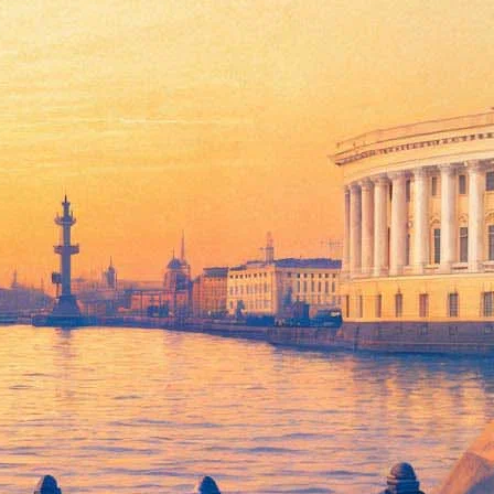
» драме о человеке и волке
сии. По данным портала
Kinobusiness.com
, за уик-энд 23-26
сле ее выхода на российские экраны: еще в день своего старта
орый россияне окрестили «продолжением «Выжившего»,
ли призывы к ее бойкоту со стороны зоозащитников,
антастический триллер Джона Тёртлтауба
«Мег: Монстр
цесса и дракон» (36 миллионов рублей).