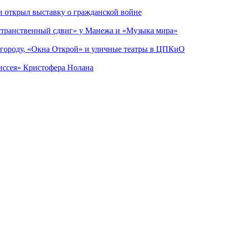
ии открыл выставку о гражданской войне
странственный сдвиг» у Манежа и «Музыка мира»
 городу, «Окна Открой» и уличные театры в ЦПКиО
диссея» Кристофера Нолана