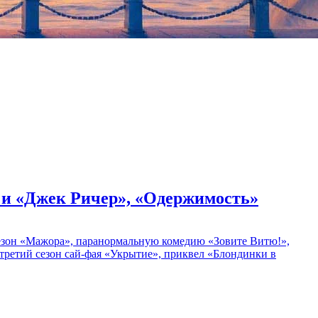
» и «Джек Ричер», «Одержимость»
 сезон «Мажора», паранормальную комедию «Зовите Витю!»,
ретий сезон сай-фая «Укрытие», приквел «Блондинки в