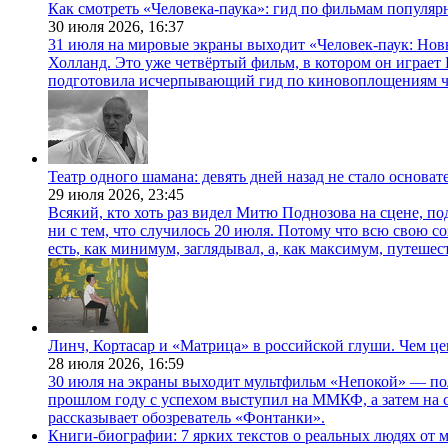
Как смотреть «Человека-паука»: гид по фильмам популя
30 июля 2026,
16:37
31 июля на мировые экраны выходит «Человек-паук: Нов
Холланд. Это уже четвёртый фильм, в котором он играет 
подготовила исчерпывающий гид по киновоплощениям ч
Театр одного шамана: девять дней назад не стало основа
29 июля 2026,
23:45
Всякий, кто хоть раз видел Митю Поднозова на сцене, по
ни с тем, что случилось 20 июля. Потому что всю свою 
есть, как минимум, заглядывал, а, как максимум, путешест
Линч, Кортасар и «Матрица» в российской глуши. Чем ц
28 июля 2026,
16:59
30 июля на экраны выходит мультфильм «Непокой» — по
прошлом году с успехом выступил на ММКФ, а затем на 
рассказывает обозреватель «Фонтанки».
Книги-биографии: 7 ярких текстов о реальных людях от