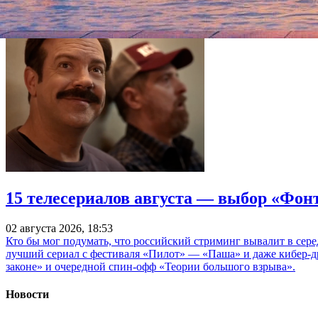
15 телесериалов августа — выбор «Фон
02 августа 2026, 18:53
Кто бы мог подумать, что российский стриминг вывалит в сер
лучший сериал с фестиваля «Пилот» — «Паша» и даже кибер-д
законе» и очередной спин-офф «Теории большого взрыва».
Новости