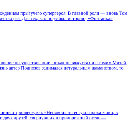
ождениям прыгучего супергероя. В главной роли — вновь Том
жество раз. Для тех, кто подзабыл историю, «Фонтанка»
сывающие несуществование, никак не вяжутся ни с самим Митей,
жизнь актер Поднозов занимался натуральным шаманством, то
нный триллер», как «Непокой» аттестуют прокатчики, в
ро двух друзей, свернувших в придорожный отель —