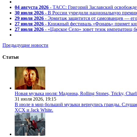
04 августа 2026
- ТАСС: Григорий Заславский освобожд
30 июля 2026
- В России учредили национальную премию
29 июля 2026
- Эрмитаж защитится от самозванцев — ег
27 июля 2026
- Книжный фестиваль «Фонарь» примет кни
27 июля 2026
- «Царское Село» зовет тезок императриц 
Предыдущие новости
Статьи
Новая музыка июля: Мадонна, Rolling Stones, Tricky, Char
31 июля 2026,
19:15
В июле в мир большой музыки вернулись гранды. Слушаем 
XCX и Jack White.