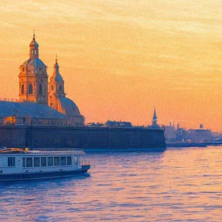
Россияне сделали кассу назв
27 августа 2018,
14:41
Версия для печати
Семейная драма
«Альфа», повествующая о жизни первобытных
августа картина заработала 247 миллионов рублей в 1309 кино
Впрочем, об успехе в прокате «Альфы», снятой режиссером «Кн
фильм принес половину выручки кинотеатрам — порядка 52 ми
провалился, стартовав только с пятой строчки, а ко второй н
полагавших, что показанные в кадре бизоны были убиты ради 
Возвращаясь к отечественным просторам и нынешнему уик-энд
глубины»
(61 миллион рублей, по итогам двух недель — 783 
«Фонтанка.ру»
Проект "Афиша Plus" реализован на средства гранта Санкт-Пет