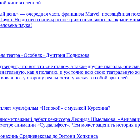
рной киновселенной
ый день» — очередная часть франшизы Marvel, посвящённая пох
Паука. Но до него сине-красное трико появлялось на экране мно
еловека-паука!
теля театра «Особняк» Дмитрия Поднозова
дтвердит, что вот это «не стало», а также другие глаголы, опи
сознательную, как я полагаю, и уж точно всю свою театральную 
вовал по ту сторону реальности, увлекая за собой зрителей.
епляет мультфильм «Непокой» с музыкой Курехина?
лнометражный дебют режиссера Леонида Шмелькова. «Анимацио
смотре анимации «Суздальфест». Чем может зацепить история п
 монахинь Средневековья до Энтони Хопкинса