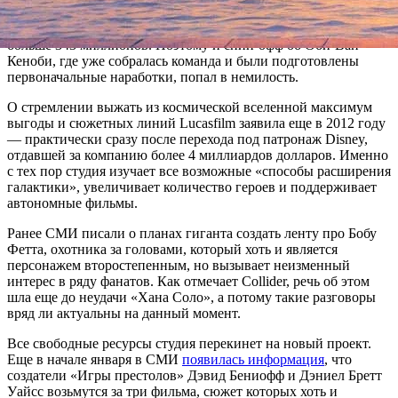
«Тысячелетнего сокола» не вызвала достаточного «бума»: при
бюджете в 300 миллионов долларов проект собрал чуть
больше 343 миллионов. Поэтому и спин-офф об Оби-Ван
Кеноби, где уже собралась команда и были подготовлены
первоначальные наработки, попал в немилость.
О стремлении выжать из космической вселенной максимум
выгоды и сюжетных линий Lucasfilm заявила еще в 2012 году
— практически сразу после перехода под патронаж Disney,
отдавшей за компанию более 4 миллиардов долларов. Именно
с тех пор студия изучает все возможные «способы расширения
галактики», увеличивает количество героев и поддерживает
автономные фильмы.
Ранее СМИ писали о планах гиганта создать ленту про Бобу
Фетта, охотника за головами, который хоть и является
персонажем второстепенным, но вызывает неизменный
интерес в ряду фанатов. Как отмечает Collider, речь об этом
шла еще до неудачи «Хана Соло», а потому такие разговоры
вряд ли актуальны на данный момент.
Все свободные ресурсы студия перекинет на новый проект.
Еще в начале января в СМИ
появилась информация
, что
создатели «Игры престолов» Дэвид Бениофф и Дэниел Бретт
Уайсс возьмутся за три фильма, сюжет которых хоть и