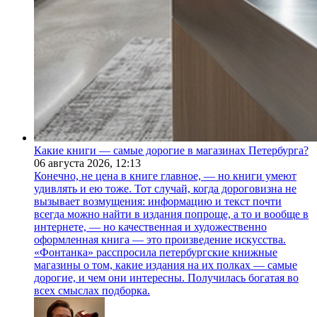
Какие книги — самые дорогие в магазинах Петербурга?
06 августа 2026,
12:13
Конечно, не цена в книге главное, — но книги умеют
удивлять и ею тоже. Тот случай, когда дороговизна не
вызывает возмущения: информацию и текст почти
всегда можно найти в издания попроще, а то и вообще в
интернете, — но качественная и художественно
оформленная книга — это произведение искусства.
«Фонтанка» расспросила петербургские книжные
магазины о том, какие издания на их полках — самые
дорогие, и чем они интересны. Получилась богатая во
всех смыслах подборка.