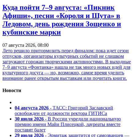
Куда пойти 7–9 августа: «Пикник
Афиши», песни «Короля и Шута» в
Ледовом, день рождения Зощенко и
кубинские марки
07 августа 2026, 08:00
Лето решило притормозить перед финалом: пока идет сезон
отпусков, организаторы культурных событий не слишком
загружают горожан творческими активностями. В выходные
7–9 августа «Фонтанка» нашла не так много новых идей для
культурного досуга — но, возможно, самое время уделить
внимание ранее открытым выставкам или почитать книги.
Новости
04 августа 2026
- ТАСС: Григорий Заславский
освобожден от должности ректора ГИТИСа
30 июля 2026
- В России учредили национальную
премию имени Майи Плисецкой, лауреаты вместе
поставят балет
29 июля 2026
- Эрмитаж защитится от самозванцев —