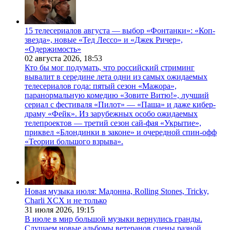
15 телесериалов августа — выбор «Фонтанки»: «Коп-
звезда», новые «Тед Лессо» и «Джек Ричер»,
«Одержимость»
02 августа 2026,
18:53
Кто бы мог подумать, что российский стриминг
вывалит в середине лета одни из самых ожидаемых
телесериалов года: пятый сезон «Мажора»,
паранормальную комедию «Зовите Витю!», лучший
сериал с фестиваля «Пилот» — «Паша» и даже кибер-
драму «Фейк». Из зарубежных особо ожидаемых
телепроектов — третий сезон сай-фая «Укрытие»,
приквел «Блондинки в законе» и очередной спин-офф
«Теории большого взрыва».
Новая музыка июля: Мадонна, Rolling Stones, Tricky,
Charli XCX и не только
31 июля 2026,
19:15
В июле в мир большой музыки вернулись гранды.
Слушаем новые альбомы ветеранов сцены разной