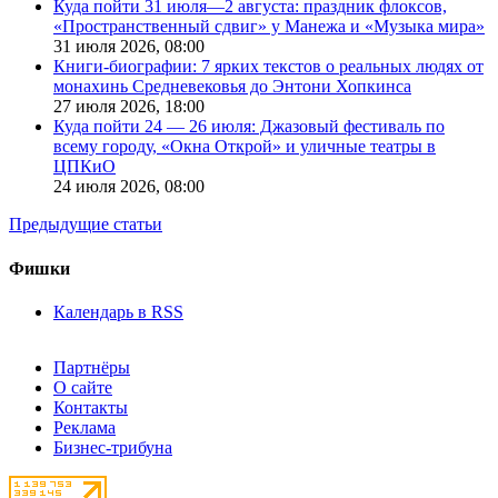
Куда пойти 31 июля—2 августа: праздник флоксов,
«Пространственный сдвиг» у Манежа и «Музыка мира»
31 июля 2026,
08:00
Книги-биографии: 7 ярких текстов о реальных людях от
монахинь Средневековья до Энтони Хопкинса
27 июля 2026,
18:00
Куда пойти 24 — 26 июля: Джазовый фестиваль по
всему городу, «Окна Открой» и уличные театры в
ЦПКиО
24 июля 2026,
08:00
Предыдущие статьи
Фишки
Календарь в RSS
Партнёры
О сайте
Контакты
Реклама
Бизнес-трибуна