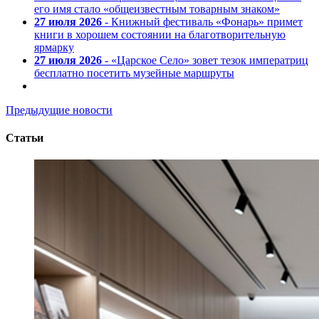
его имя стало «общеизвестным товарным знаком»
27 июля 2026
- Книжный фестиваль «Фонарь» примет
книги в хорошем состоянии на благотворительную
ярмарку
27 июля 2026
- «Царское Село» зовет тезок императриц
бесплатно посетить музейные маршруты
Предыдущие новости
Статьи