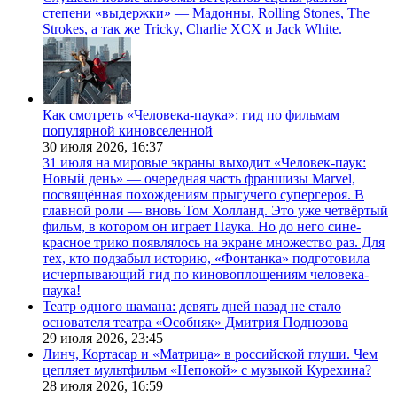
степени «выдержки» — Мадонны, Rolling Stones, The
Strokes, а так же Tricky, Charlie XCX и Jack White.
Как смотреть «Человека-паука»: гид по фильмам
популярной киновселенной
30 июля 2026,
16:37
31 июля на мировые экраны выходит «Человек-паук:
Новый день» — очередная часть франшизы Marvel,
посвящённая похождениям прыгучего супергероя. В
главной роли — вновь Том Холланд. Это уже четвёртый
фильм, в котором он играет Паука. Но до него сине-
красное трико появлялось на экране множество раз. Для
тех, кто подзабыл историю, «Фонтанка» подготовила
исчерпывающий гид по киновоплощениям человека-
паука!
Театр одного шамана: девять дней назад не стало
основателя театра «Особняк» Дмитрия Поднозова
29 июля 2026,
23:45
Линч, Кортасар и «Матрица» в российской глуши. Чем
цепляет мультфильм «Непокой» с музыкой Курехина?
28 июля 2026,
16:59