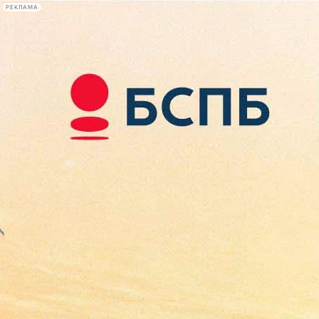
РЕКЛАМА
Афиша Plus
#телегид
Фонтанка.ру
Сегодня:
2026.08.07
08:25
Афиша Plus
кино
спектакли
выставки
концерты
лекции
книги
афиша плюс
новости
+