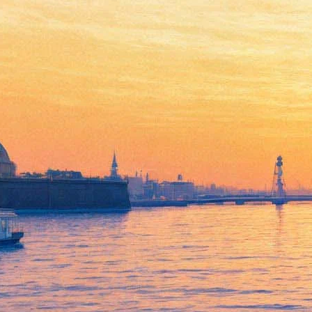
Приостановлена работа над
спин-оффами «Звездных
войн»
21 июня 2018,
18:30
Версия для печати
Студия Lucasfilm заморозила работу над фильмом про Оби-
Вана Кеноби и другими спин-оффами «Звездных войн». Как
сообщает портал
Collider
со ссылкой на собственные
источники в индустрии, вместо создания историй о прошлом
компания сосредоточится на съемках новой «автономной»
трилогии по мотивам классического фильма Джорджа Лукаса.
Неожиданное решение эксперты связывают с прокатным
провалом ленты «Хан Соло: Звёздные Войны. Истории»
. По
мнению создателей, картина о молодости пилота