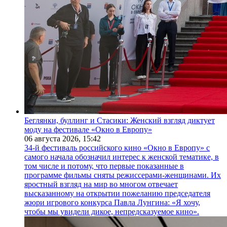
Беглянки, буллинг и Стасики: Женский взгляд диктует
моду на фестивале «Окно в Европу»
06 августа 2026,
15:42
34-й фестиваль российского кино «Окно в Европу» с
самого начала обозначил интерес к женской тематике, в
том числе и потому, что первые показанные в
программе фильмы сняты режиссерами-женщинами. Их
яростный взгляд на мир во многом отвечает
высказанному на открытии пожеланию председателя
жюри игрового конкурса Павла Лунгина: «Я хочу,
чтобы мы увидели дикое, непредсказуемое кино».