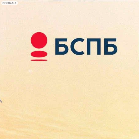
РЕКЛАМА
Афиша Plus
#телегид
Фонтанка.ру
Сегодня:
2026.08.09
12:02
Афиша Plus
кино
спектакли
выставки
концерты
лекции
книги
афиша плюс
новости
+