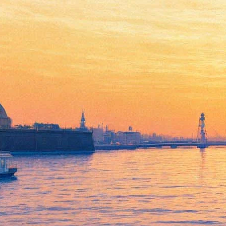
Шнуров посвятил песню
«Зениту»
27 апреля 2018,
17:51
Версия для печати
Два брендовых для Петербурга явления – музыкант Сергей
Шнуров и футбольный клуб «Зенит» – сошлись в одном
треке. Лидер группировки «Ленинград» посвятил сине-бело-
голубым песню и выложил отрывок из неё в Сети.