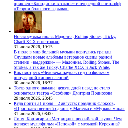
приквел «Блондинки в законе» и очередной спин-офф
«Теории большого взрыва».
Новая музыка июля: Мадонна, Rolling Stones, Tricky,
Charli XCX и не только
31 июля 2026,
19:15
В июле в мир большой музыки вернулись гранды.
Слушаем новые альбомы ветеранов сцены разной
степени «выдержки» — Мадонны, Rolling Stones, The
Strokes, а так же Tricky, Charlie XCX и Jack White.
Как смотреть «Человека-паука»: гид по фильмам
популярной киновселенной
30 июля 2026,
16:37
Театр одного шамана: девять дней назад не стало
основателя театра «Особняк» Дмитрия Поднозова
29 июля 2026,
23:45
Куда пойти 31 июля—2 августа: праздник флоксов,
«Пространственный сдвиг» у Манежа и «Музыка мира»
31 июля 2026,
08:00
Линч, Кортасар и «Матрица» в российской глуши. Чем
цепляет мультфильм «Непокой» с музыкой Курехина?