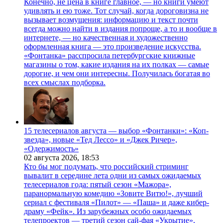
Конечно, не цена в книге главное, — но книги умеют
удивлять и ею тоже. Тот случай, когда дороговизна не
вызывает возмущения: информацию и текст почти
всегда можно найти в издания попроще, а то и вообще в
интернете, — но качественная и художественно
оформленная книга — это произведение искусства.
«Фонтанка» расспросила петербургские книжные
магазины о том, какие издания на их полках — самые
дорогие, и чем они интересны. Получилась богатая во
всех смыслах подборка.
15 телесериалов августа — выбор «Фонтанки»: «Коп-
звезда», новые «Тед Лессо» и «Джек Ричер»,
«Одержимость»
02 августа 2026,
18:53
Кто бы мог подумать, что российский стриминг
вывалит в середине лета одни из самых ожидаемых
телесериалов года: пятый сезон «Мажора»,
паранормальную комедию «Зовите Витю!», лучший
сериал с фестиваля «Пилот» — «Паша» и даже кибер-
драму «Фейк». Из зарубежных особо ожидаемых
телепроектов — третий сезон сай-фая «Укрытие»,