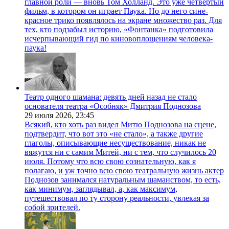
главной роли — вновь Том Холланд. Это уже четвёртый
фильм, в котором он играет Паука. Но до него сине-
красное трико появлялось на экране множество раз. Для
тех, кто подзабыл историю, «Фонтанка» подготовила
исчерпывающий гид по киновоплощениям человека-
паука!
Театр одного шамана: девять дней назад не стало
основателя театра «Особняк» Дмитрия Поднозова
29 июля 2026,
23:45
Всякий, кто хоть раз видел Митю Поднозова на сцене,
подтвердит, что вот это «не стало», а также другие
глаголы, описывающие несуществование, никак не
вяжутся ни с самим Митей, ни с тем, что случилось 20
июля. Потому что всю свою сознательную, как я
полагаю, и уж точно всю свою театральную жизнь актер
Поднозов занимался натуральным шаманством, то есть,
как минимум, заглядывал, а, как максимум,
путешествовал по ту сторону реальности, увлекая за
собой зрителей.