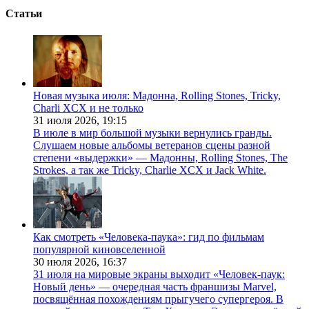
Статьи
Новая музыка июля: Мадонна, Rolling Stones, Tricky,
Charli XCX и не только
31 июля 2026,
19:15
В июле в мир большой музыки вернулись гранды.
Слушаем новые альбомы ветеранов сцены разной
степени «выдержки» — Мадонны, Rolling Stones, The
Strokes, а так же Tricky, Charlie XCX и Jack White.
Как смотреть «Человека-паука»: гид по фильмам
популярной киновселенной
30 июля 2026,
16:37
31 июля на мировые экраны выходит «Человек-паук:
Новый день» — очередная часть франшизы Marvel,
посвящённая похождениям прыгучего супергероя. В