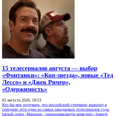
15 телесериалов августа — выбор
«Фонтанки»: «Коп-звезда», новые «Тед
Лессо» и «Джек Ричер»,
«Одержимость»
02 августа 2026, 18:53
Кто бы мог подумать, что российский стриминг вывалит в
середине лета одни из самых ожидаемых телесериалов года:
пятый сезон «Мажора», паранормальную комедию «Зовите