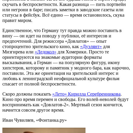
скучать в беспросветности. Какая разница — пить портвейн
или негрони в баре; писать заметки в заводские газеты или
статусы в фейсбук. Всё едино — время остановилось, скука
правит миром.
Единственное, что Герману тут правда можно поставить в
вину — он идет на поводу у публики, её интересов и
предпочтений. Для режиссера «Довлатов» — опыт
стопроцентно зрительского кино, как
«Дуэлянт»
для
Мизгирева или
«Ледокол»
для Хомерики. Просто те
ориентируются на знакомые аудитории форматы
высказывания, а Герман — на популярную фигуру, икону
хипстеров, которому и памятник у модного бара, как нарочно,
поставили. Эта же ориентация на зрительский интерес и
любовь к ленинградской неофициальной культуре фильм
спасает от полной беспросветности.
Скоро должны показать
«Лето» Кирилла Серебренникова
.
Кино про время перемен и свободы. Его волей-неволей будут
воспринимать как «Довлатов-2». Мертвый сезон кончится,
начнется совсем другое время.
Иван Чувиляев, «Фонтанка.ру»