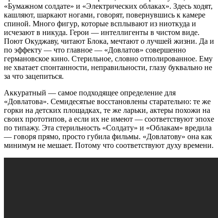
«Бумажном солдате» и «Электрических облаках». Здесь ходят,
кашляют, шаркают ногами, говорят, повернувшись к камере
спиной. Много фигур, которые всплывают из ниоткуда и
исчезают в никуда. Герои — интеллигенты в чистом виде.
Поют Окуджаву, читают Блока, мечтают о лучшей жизни. Да и
по эффекту — что главное — «Довлатов» совершенно
германовское кино. Стерильное, словно отполированное. Ему
не хватает спонтанности, неправильности, глазу буквально не
за что зацепиться.
Аккуратный — самое подходящее определение для
«Довлатова». Семидесятые восстановлены старательно: те же
горки на детских площадках, те же ларьки, актеры похожи на
своих прототипов, а если их не имеют — соответствуют эпохе
по типажу. Эта стерильность «Солдату» и «Облакам» вредила
— говоря прямо, просто губила фильмы. «Довлатову» она как
минимум не мешает. Потому что соответствуют духу времени.