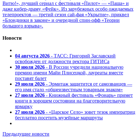
Витю!», лучший сериал с фестиваля «Пилот» — «Паша» и
даже кибер-драму «Фейк». Из зарубежных особо ожидаемых
телепроектов — третий сезон сай-фая «Укрытие», приквел
«Блондинки в законе» и очередной спин-офф «Теории
большого взрыва».
Новости
04 августа 2026
- ТАСС: Григорий Заславский
освобожден от должности ректора ГИТИСа
30 июля 2026
- В России учредили национальную
премию имени Майи Плисецкой, лауреаты вместе
поставят балет
29 июля 2026
- Эрмитаж защитится от самозванцев —
его имя стало «общеизвестным товарным знаком»
27 июля 2026
- Книжный фестиваль «Фонарь» примет
книги в хорошем состоянии на благотворительную
ярмарку
27 июля 2026
- «Царское Село» зовет тезок императриц
бесплатно посетить музейные маршруты
Предыдущие новости