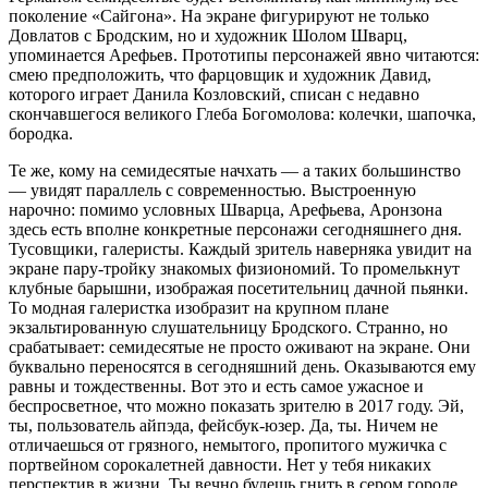
поколение «Сайгона». На экране фигурируют не только
Довлатов с Бродским, но и художник Шолом Шварц,
упоминается Арефьев. Прототипы персонажей явно читаются:
смею предположить, что фарцовщик и художник Давид,
которого играет Данила Козловский, списан с недавно
скончавшегося великого Глеба Богомолова: колечки, шапочка,
бородка.
Те же, кому на семидесятые начхать — а таких большинство
— увидят параллель с современностью. Выстроенную
нарочно: помимо условных Шварца, Арефьева, Аронзона
здесь есть вполне конкретные персонажи сегодняшнего дня.
Тусовщики, галеристы. Каждый зритель наверняка увидит на
экране пару-тройку знакомых физиономий. То промелькнут
клубные барышни, изображая посетительниц дачной пьянки.
То модная галеристка изобразит на крупном плане
экзальтированную слушательницу Бродского. Странно, но
срабатывает: семидесятые не просто оживают на экране. Они
буквально переносятся в сегодняшний день. Оказываются ему
равны и тождественны. Вот это и есть самое ужасное и
беспросветное, что можно показать зрителю в 2017 году. Эй,
ты, пользователь айпэда, фейсбук-юзер. Да, ты. Ничем не
отличаешься от грязного, немытого, пропитого мужичка с
портвейном сорокалетней давности. Нет у тебя никаких
перспектив в жизни. Ты вечно будешь гнить в сером городе,