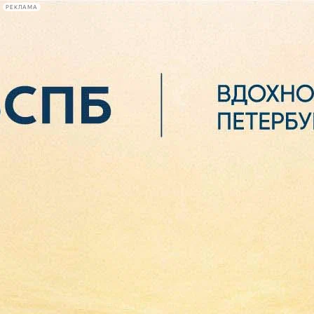
РЕКЛАМА
Афиша Plus
#телегид
Фонтанка.ру
Сегодня:
2026.08.06
04:34
Афиша Plus
кино
спектакли
выставки
концерты
лекции
книги
афиша плюс
новости
+