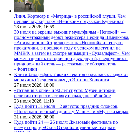
Линч, Кортасар и «Матрица» в российской глуши. Чем
цепляет мультфильм «Непокой» с музыкой Курехина?
28 июля 2026,
16:59
30 июля на экраны выходит мультфильм «Непокой» —
полнометражный дебют режиссера Леонида Шмелькова.
«Анимационный триллер», как «Непокой» аттестуют
прокатчики, в прошлом году с успехом выступил на
ММКФ, а затем на смотре анимации «Суздальфест». Чем
может зацепить история про двух друзей, свернувших в
придорожный отель — рассказывает обозреватель
«Фонтанки».
Книги-биографии: 7 ярких текстов о реальных людях от
монахинь Средневековья до Энтони Хопкинса
27 июля 2026,
18:00
«Испания в огне» и 90 лет спустя: Музей истории
религии открыл выставку о гражданской войне
23 июля 2026,
11:18
Куда пойти 31 июля—2 августа: праздник флоксов,
«Пространственный сдвиг» у Манежа и «Музыка мира»
31 июля 2026,
08:00
Куда пойти 24 — 26 июля: Джазовый фестиваль по
всему городу, «Окна Открой» и уличные театры в