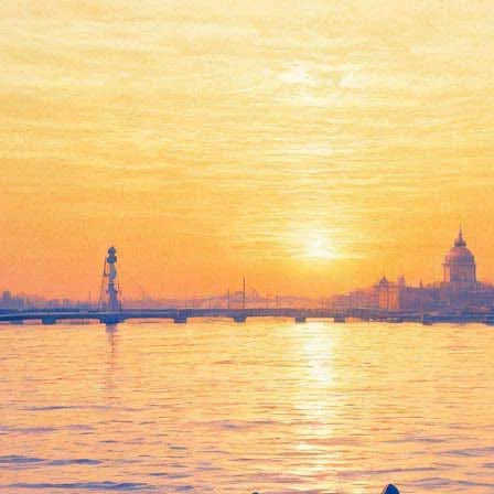
чер света, выставка Шемякина,
фильмов