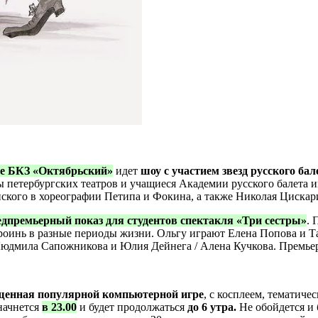
ене БКЗ «Октябрьский»
идет
шоу с участием звезд русского бал
 петербургских театров и учащиеся Академии русского балета и
нского в хореографии Петипа и Фокина, а также Николая Цискар
едпремьерный показ для студентов спектакля «Три сестры»
. 
героинь в разные периоды жизни. Ольгу играют Елена Попова и 
Людмила Сапожникова и Юлия Дейнега / Алена Кучкова. Премьера
щенная популярной компьютерной игре
, с косплеем, тематич
начнется
в 23.00
и будет продолжаться
до 6 утра.
Не обойдется и 