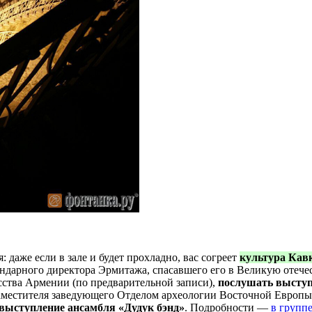
 даже если в зале и будет прохладно, вас согреет
культура Кав
дарного директора Эрмитажа, спасавшего его в Великую отечес
сства Армении (по предварительной записи),
послушать высту
местителя заведующего Отделом археологии Восточной Европы 
выступление ансамбля «Дудук бэнд»
. Подробности —
в групп