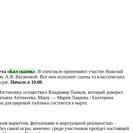
ета
«Бал сказок»
. В спектакле принимают участие Николай
м. А.Я. Вагановой. Все они исполнят сцены из классических
идзе.
Начало в 19.00
.
Постановку осуществил Владимир Панков, который доверил
Татьяна Аптикеева, Машу — Мария Лаврова / Екатерина
 для широкой публики состоится в марте.
еским маркетом, фотозонами и виртуальной реальностью –
без самой игры, конечно: среди участников пройдет настоящий