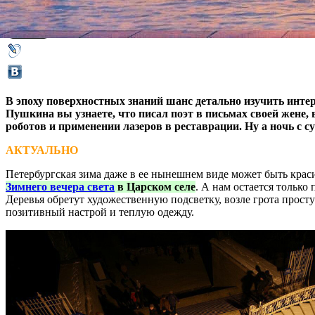
17 февраля 2017,
04:27
Версия для печати
В эпоху поверхностных знаний шанс детально изучить инте
Пушкина вы узнаете, что писал поэт в письмах своей жене,
роботов и применении лазеров в реставрации. Ну а ночь с с
АКТУАЛЬНО
Петербургская зима даже в ее нынешнем виде может быть краси
Зимнего вечера света
в Царском селе
. А нам остается только
Деревья обретут художественную подсветку, возле грота прост
позитивный настрой и теплую одежду.