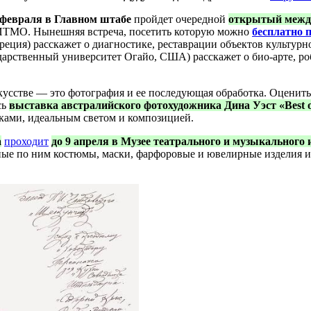
 февраля в Главном штабе
пройдет очередной
открытый между
 ИТМО. Нынешняя встреча, посетить которую можно
бесплатно 
реция) расскажет о диагностике, реставрации объектов культурн
дарственный университет Огайо, США) расскажет о био-арте, ро
кусстве — это фотография и ее последующая обработка. Оценить,
сь
выставка австралийского фотохудожника Дина Уэст «Best o
ками, идеальным светом и композицией.
а
проходит
до 9 апреля в Музее театрального и музыкального 
нные по ним костюмы, маски, фарфоровые и ювелирные изделия и