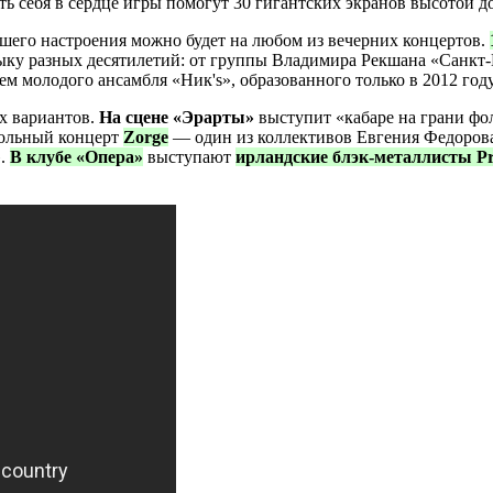
ь себя в сердце игры помогут 30 гигантских экранов высотой 
ошего настроения можно будет на любом из вечерних концертов.
ыку разных десятилетий: от группы Владимира Рекшана «Санкт-
ем молодого ансамбля «Ник's», образованного только в 2012 году
их вариантов.
На сцене «Эрарты»
выступит «кабаре на грани фо
сольный концерт
Zorge
— один из коллективов Евгения Федорова, 
».
В клубе «Опера»
выступают
ирландские блэк-металлисты Pr