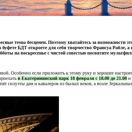
ресные темы бесценен. Поэтому хватайтесь за возможности э
 в буфете БДТ откроете для себя творчество Франсуа Рабле, 
убботы на воскресенье с чистой совестью посвятите мультфил
вой. Особенно если приложить к этому руку и хорошее настроени
 приехать
в Екатерининский парк 18 февраля с 18.00 до 21.00
и 
упят силуэты дам и кавалеров из былых веков, а возле Зеркальны