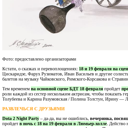
Фото: предоставлено организаторами
Кстати, о сказках и перевоплощениях:
18 и 19 февраля на сц
Цискаридзе, Фарух Рузиматов, Иван Васильев и другие солисты
балетов на музыку Чайковского, Римского-Корсакова и Страви
Тем временем
на основной сцене БДТ 18 февраля
пройдет
пр
роли каждой из сестер нескольким актрисам, чтобы показать 
Толубеева и Карина Разумовская / Полина Толстун, Ирину — 
РАЗВЛЕЧЬСЯ С ДРУЗЬЯМИ
Dota 2 Night Party
– да-да, вы не ошиблись,
вечеринка, посвя
пройдет
в ночь с 18 на 19 февраля в Люмьер-холле
. Действо 