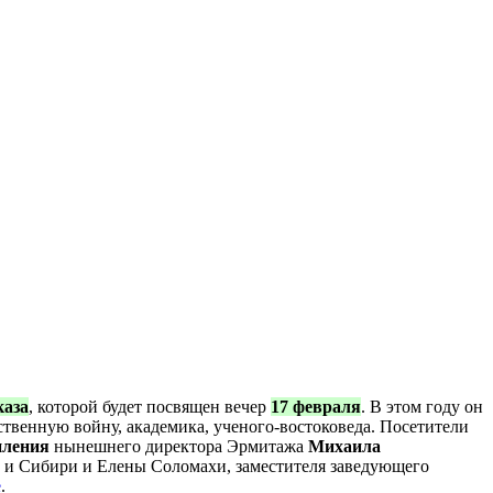
каза
, которой будет посвящен вечер
17 февраля
. В этом году он
твенную войну, академика, ученого-востоковеда. Посетители
пления
нынешнего директора Эрмитажа
Михаила
и Сибири и Елены Соломахи, заместителя заведующего
е
.