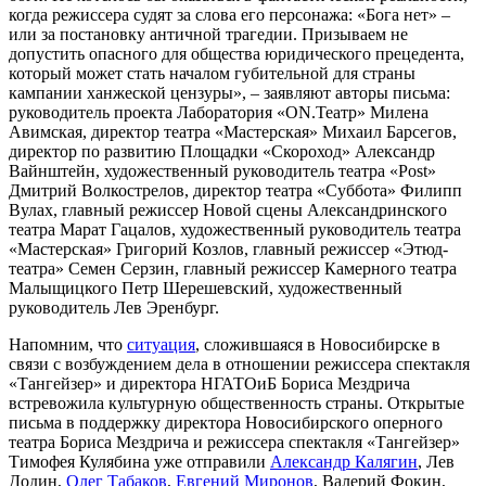
когда режиссера судят за слова его персонажа: «Бога нет» –
или за постановку античной трагедии. Призываем не
допустить опасного для общества юридического прецедента,
который может стать началом губительной для страны
кампании ханжеской цензуры», – заявляют авторы письма:
руководитель проекта Лаборатория «ON.Театр» Милена
Авимская, директор театра «Мастерская» Михаил Барсегов,
директор по развитию Площадки «Скороход» Александр
Вайнштейн, художественный руководитель театра «Post»
Дмитрий Волкострелов, директор театра «Суббота» Филипп
Вулах, главный режиссер Новой сцены Александринского
театра Марат Гацалов, художественный руководитель театра
«Мастерская» Григорий Козлов, главный режиссер «Этюд-
театра» Семен Серзин, главный режиссер Камерного театра
Малыщицкого Петр Шерешевский, художественный
руководитель Лев Эренбург.
Напомним, что
ситуация
, сложившаяся в Новосибирске в
связи с возбуждением дела в отношении режиссера спектакля
«Тангейзер» и директора НГАТОиБ Бориса Мездрича
встревожила культурную общественность страны. Открытые
письма в поддержку директора Новосибирского оперного
театра Бориса Мездрича и режиссера спектакля «Тангейзер»
Тимофея Кулябина уже отправили
Александр Калягин
, Лев
Додин,
Олег Табаков
,
Евгений Миронов
, Валерий Фокин,