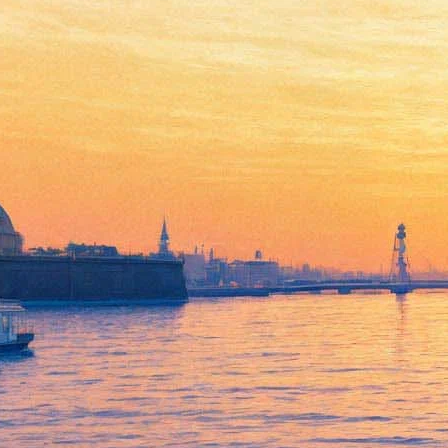
Молодые театры Петербурга:
установленная Конституцией
свобода творчества оказалась
под угрозой
08 марта 2015,
13:06
Версия для печати
Сегодня в прокуратуру и следственный комитет
Новосибирской области отправилось еще одно письмо в
поддержку молодого режиссера Тимофея Кулябина,
поставившего оперу Вагнера «Тангейзер» в Новосибирском
театре оперы и балета. Письмо подписали представители
молодых и экспериментальных театров Петербурга.
Напомним, что авторская интерпретация оперы побудила
местного митрополита Тихона, спектакля не видевшего,