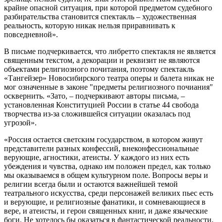
крайне опасной ситуация, при которой предметом судебного
разбирательства становится спектакль – художественная
реальность, которую никак нельзя приравнивать к
повседневной».
В письме подчеркивается, что либретто спектакля не является
священным текстом, а декорации и реквизит не являются
объектами религиозного почитания, поэтому спектакль
«Тангейзер» Новосибирского театра оперы и балета никак не
мог означенные в законе "предметы религиозного почиания"
осквернить. «Зато, – подчеркивают авторы письма, –
установленная Конституцией России в статье 44 свобода
творчества из-за сложившейся ситуации оказалась под
угрозой».
«Россия остается светским государством, в котором живут
представители разных конфессий, внеконфессиональные
верующие, агностики, атеисты. У каждого из них есть
убеждения и чувства, однако им положен предел, как только
мы оказываемся в общем культурном поле. Вопросы веры и
религии всегда были и остаются важнейшей темой
театрального искусства, среди персонажей великих пьес есть
и верующие, и религиозные фанатики, и сомневающиеся в
вере, и атеисты, и герои священных книг, и даже языческие
боги. Не хотелось бы оказаться в фантастической реальности,