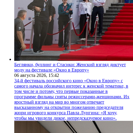
Беглянки, буллинг и Стасики: Женский взгляд диктует
моду на фестивале «Окно в Европу»
06 августа 2026,
15:42
34-й фестиваль российского кино «Окно в Европу» с
самого начала обозначил интерес к женской тематике, в
том числе и потому, что первые показанные в
программе фильмы сняты режиссерами-женщинами. Их
яростный взгляд на мир во многом отвечает
высказанному на открытии пожеланию председателя
жюри игрового конкурса Павла Лунгина: «Я хочу,
чтобы мы увидели дикое, непредсказуемое кино».