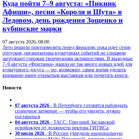
Куда пойти 7–9 августа: «Пикник
Афиши», песни «Короля и Шута» в
Ледовом, день рождения Зощенко и
кубинские марки
07 августа 2026, 08:00
Лето решило притормозить перед финалом: пока идет сезон
отпусков, организаторы культурных событий не слишком
загружают горожан творческими активностями. В выходные
7–9 августа «Фонтанка» нашла не так много новых идей для
культурного досуга — но, возможно, самое время уделить
внимание ранее открытым выставкам или почитать книги.
Новости
07 августа 2026
- В Петербурге готовятся наблюдать
солнечное затмение — чтобы его увидеть, нужно
постараться
04 августа 2026
- ТАСС: Григорий Заславский
освобожден от должности ректора ГИТИСа
30 июля 2026
- В России учредили национальную
премию имени Майи Плисецкой, лауреаты вместе