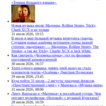
«Теории большого взрыва».
Новая музыка июля: Мадонна, Rolling Stones, Tricky,
Charli XCX и не только
31 июля 2026,
19:15
В июле в мир большой музыки вернулись гранды.
Слушаем новые альбомы ветеранов сцены разной
степени «выдержки» — Мадонны, Rolling Stones, The
Strokes, а так же Tricky, Charlie XCX и Jack White.
Как смотреть «Человека-паука»: гид по фильмам
популярной киновселенной
30 июля 2026,
16:37
Театр одного шамана: девять дней назад не стало
основателя театра «Особняк» Дмитрия Поднозова
29 июля 2026,
23:45
Куда пойти 31 июля—2 августа: праздник флоксов,
«Пространственный сдвиг» у Манежа и «Музыка мира»
31 июля 2026,
08:00
Линч, Кортасар и «Матрица» в российской глуши. Чем
цепляет мультфильм «Непокой» с музыкой Курехина?
28 июля 2026,
16:59