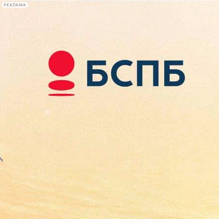
РЕКЛАМА
Афиша Plus
#телегид
Фонтанка.ру
Сегодня:
2026.08.09
07:32
Афиша Plus
кино
спектакли
выставки
концерты
лекции
книги
афиша плюс
новости
+