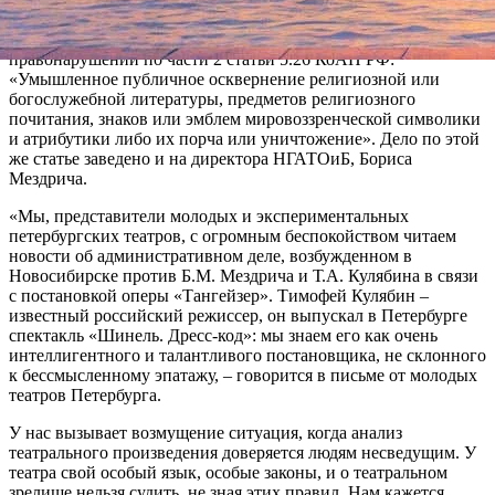
написать заявление в прокуратуру, которая отреагировала на
эту бумагу и завела дело об административном
правонарушении по части 2 статьи 5.26 КоАП РФ:
«Умышленное публичное осквернение религиозной или
богослужебной литературы, предметов религиозного
почитания, знаков или эмблем мировоззренческой символики
и атрибутики либо их порча или уничтожение». Дело по этой
же статье заведено и на директора НГАТОиБ, Бориса
Мездрича.
«Мы, представители молодых и экспериментальных
петербургских театров, с огромным беспокойством читаем
новости об административном деле, возбужденном в
Новосибирске против Б.М. Мездрича и Т.А. Кулябина в связи
с постановкой оперы «Тангейзер». Тимофей Кулябин –
известный российский режиссер, он выпускал в Петербурге
спектакль «Шинель. Дресс-код»: мы знаем его как очень
интеллигентного и талантливого постановщика, не склонного
к бессмысленному эпатажу, – говорится в письме от молодых
театров Петербурга.
У нас вызывает возмущение ситуация, когда анализ
театрального произведения доверяется людям несведущим. У
театра свой особый язык, особые законы, и о театральном
зрелище нельзя судить, не зная этих правил. Нам кажется