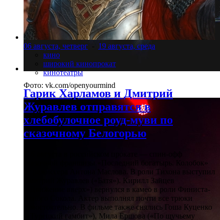
06 августа, четверг
-
19 августа, среда
кино
широкий кинопрокат
кинотеатры
Фото: vk.com/openyourmind
Гарик Харламов и Дмитрий
Журавлев отправятся в
хлебобулочное роуд-муви по
сказочному Белогорью
С 6 августа в российском прокате — спин-офф
сказочной франшизы «Последний богатырь. Колобок»
от режиссера Антона Маслова. В роли Тихона выступил
Дмитрий Журавлев («Батя»). Кирилл Зайцев
(«Движение вверх») вернулся в камео в роли Финиста-
Ясного Сокола. Актер выполнял почти все трюки
самостоятельно. В фильме также снялись Гоша Куценко
(«Турецкий гамбит»), Мила Ершова («По щучьему