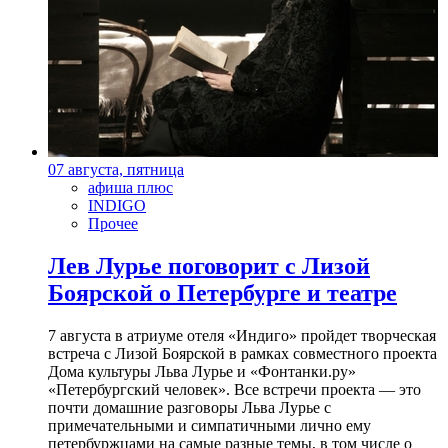
07 августа, пятница
афиша плюс
INDIGO
Прочее
Лев Лурье поговорит с Лизой
Боярской о Петербурге и театре
7 августа в атриуме отеля «Индиго» пройдет творческая
встреча с Лизой Боярской в рамках совместного проекта
Дома культуры Льва Лурье и «Фонтанки.ру»
«Петербургский человек». Все встречи проекта — это
почти домашние разговоры Льва Лурье с
примечательными и симпатичными лично ему
петербуржцами на самые разные темы, в том числе о