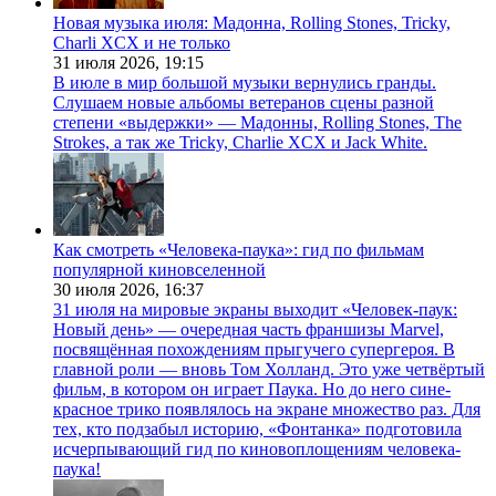
Новая музыка июля: Мадонна, Rolling Stones, Tricky,
Charli XCX и не только
31 июля 2026,
19:15
В июле в мир большой музыки вернулись гранды.
Слушаем новые альбомы ветеранов сцены разной
степени «выдержки» — Мадонны, Rolling Stones, The
Strokes, а так же Tricky, Charlie XCX и Jack White.
Как смотреть «Человека-паука»: гид по фильмам
популярной киновселенной
30 июля 2026,
16:37
31 июля на мировые экраны выходит «Человек-паук:
Новый день» — очередная часть франшизы Marvel,
посвящённая похождениям прыгучего супергероя. В
главной роли — вновь Том Холланд. Это уже четвёртый
фильм, в котором он играет Паука. Но до него сине-
красное трико появлялось на экране множество раз. Для
тех, кто подзабыл историю, «Фонтанка» подготовила
исчерпывающий гид по киновоплощениям человека-
паука!