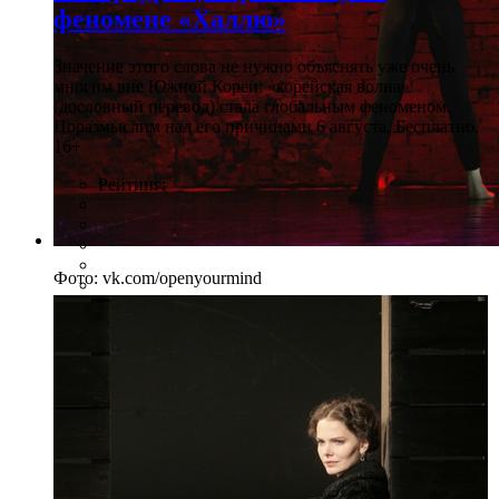
феномене «Халлю»
Значение этого слова не нужно объяснять уже очень
многим вне Южной Кореи: «корейская волна»
(дословный перевод) стала глобальным феноменом.
Поразмыслим над его причинами 6 августа. Бесплатно.
16+
Рейтинг:
Фото: vk.com/openyourmind