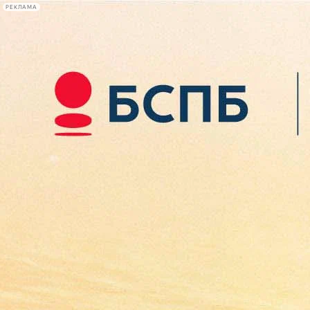
РЕКЛАМА
Афиша Plus
#телегид
Фонтанка.ру
Сегодня:
2026.08.06
23:59
Афиша Plus
кино
спектакли
выставки
концерты
лекции
книги
афиша плюс
новости
+