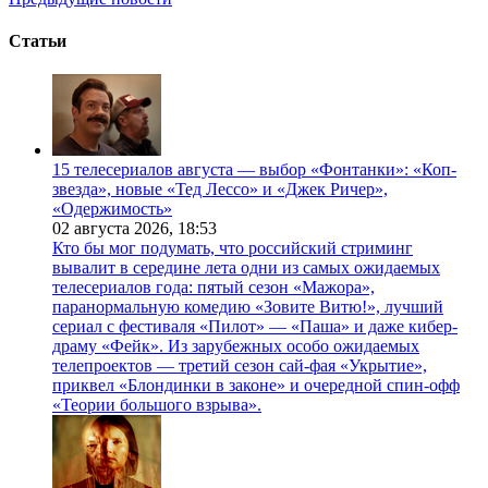
Статьи
15 телесериалов августа — выбор «Фонтанки»: «Коп-
звезда», новые «Тед Лессо» и «Джек Ричер»,
«Одержимость»
02 августа 2026,
18:53
Кто бы мог подумать, что российский стриминг
вывалит в середине лета одни из самых ожидаемых
телесериалов года: пятый сезон «Мажора»,
паранормальную комедию «Зовите Витю!», лучший
сериал с фестиваля «Пилот» — «Паша» и даже кибер-
драму «Фейк». Из зарубежных особо ожидаемых
телепроектов — третий сезон сай-фая «Укрытие»,
приквел «Блондинки в законе» и очередной спин-офф
«Теории большого взрыва».