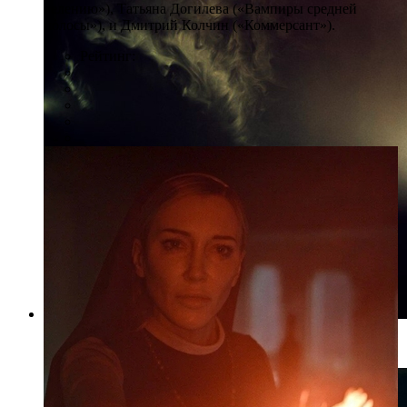
велению»), Татьяна Догилева («Вампиры средней
полосы»), и Дмитрий Колчин («Коммерсант»).
Рейтинг:
Фото: vk.com/event145449769