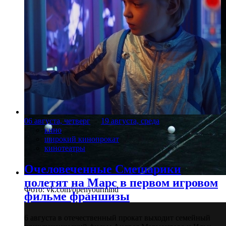
06 августа, четверг
-
19 августа, среда
кино
широкий кинопрокат
кинотеатры
Очеловеченные Смешарики
полетят на Марс в первом игровом
Фото: vk.com/openyourmind
фильме франшизы
6 августа в отечественный прокат выходит семейный