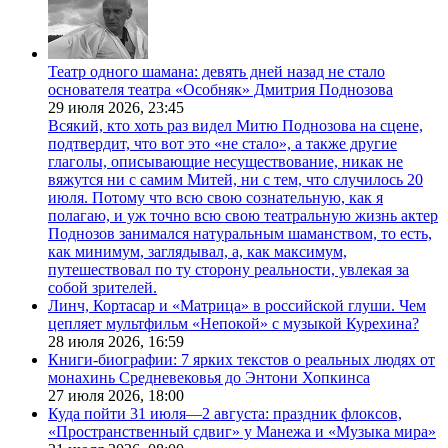
Театр одного шамана: девять дней назад не стало
основателя театра «Особняк» Дмитрия Поднозова
29 июля 2026,
23:45
Всякий, кто хоть раз видел Митю Поднозова на сцене,
подтвердит, что вот это «не стало», а также другие
глаголы, описывающие несуществование, никак не
вяжутся ни с самим Митей, ни с тем, что случилось 20
июля. Потому что всю свою сознательную, как я
полагаю, и уж точно всю свою театральную жизнь актер
Поднозов занимался натуральным шаманством, то есть,
как минимум, заглядывал, а, как максимум,
путешествовал по ту сторону реальности, увлекая за
собой зрителей.
Линч, Кортасар и «Матрица» в российской глуши. Чем
цепляет мультфильм «Непокой» с музыкой Курехина?
28 июля 2026,
16:59
Книги-биографии: 7 ярких текстов о реальных людях от
монахинь Средневековья до Энтони Хопкинса
27 июля 2026,
18:00
Куда пойти 31 июля—2 августа: праздник флоксов,
«Пространственный сдвиг» у Манежа и «Музыка мира»