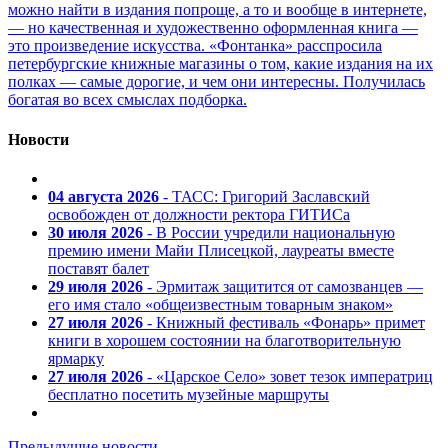
можно найти в издания попроще, а то и вообще в интернете,
— но качественная и художественно оформленная книга —
это произведение искусства. «Фонтанка» расспросила
петербургские книжные магазины о том, какие издания на их
полках — самые дорогие, и чем они интересны. Получилась
богатая во всех смыслах подборка.
Новости
04 августа 2026
- ТАСС: Григорий Заславский
освобожден от должности ректора ГИТИСа
30 июля 2026
- В России учредили национальную
премию имени Майи Плисецкой, лауреаты вместе
поставят балет
29 июля 2026
- Эрмитаж защитится от самозванцев —
его имя стало «общеизвестным товарным знаком»
27 июля 2026
- Книжный фестиваль «Фонарь» примет
книги в хорошем состоянии на благотворительную
ярмарку
27 июля 2026
- «Царское Село» зовет тезок императриц
бесплатно посетить музейные маршруты
Предыдущие новости