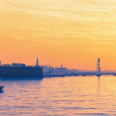
«Эрарта» и «Скороход» в мае
станут эпицентром
современного танца