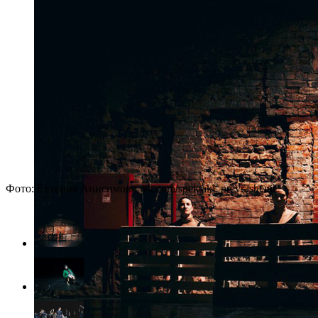
Фото: Евгения Анисимова, vk.com/spektakl_prevrashenie