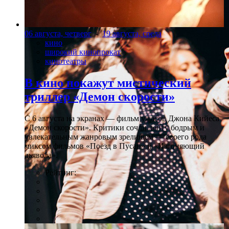
06 августа, четверг
-
19 августа, среда
кино
широкий кинопрокат
кинотеатры
В кино покажут мистический
триллер «Демон скорости»
С 6 августа на экранах — фильм ужасов Джона Кийеса
«Демон скорости». Критики сочли ленту бодрым и
увлекательным жанровым зрелищeм — своего рода
миксом фильмов «Поезд в Пусан» и «Изгоняющий
дьявола».
Рейтинг: