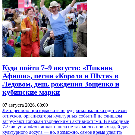
Куда пойти 7–9 августа: «Пикник
Афиши», песни «Короля и Шута» в
Ледовом, день рождения Зощенко и
кубинские марки
07 августа 2026, 08:00
Лето решило притормозить перед финалом: пока идет сезон
отпусков, организаторы культурных событий не слишком
загружают горожан творческими активностями. В выходные
7–9 августа «Фонтанка» нашла не так много новых идей для
культурного досуга — но, возможно, самое время уделить