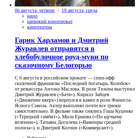
06 августа, четверг
-
19 августа, среда
кино
широкий кинопрокат
кинотеатры
Гарик Харламов и Дмитрий
Журавлев отправятся в
хлебобулочное роуд-муви по
сказочному Белогорью
С 6 августа в российском прокате — спин-офф
сказочной франшизы «Последний богатырь. Колобок»
от режиссера Антона Маслова. В роли Тихона выступил
Дмитрий Журавлев («Батя»). Кирилл Зайцев
(«Движение вверх») вернулся в камео в роли Финиста-
Ясного Сокола. Актер выполнял почти все трюки
самостоятельно. В фильме также снялись Гоша Куценко
(«Турецкий гамбит»), Мила Ершова («По щучьему
велению»), Татьяна Догилева («Вампиры средней
полосы»), и Дмитрий Колчин («Коммерсант»).