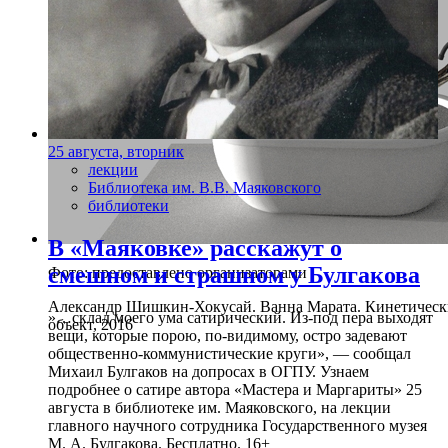
25 августа, вторник
лекции
Библиотека им. В.В. Маяковского
библиотеки
В «Маяковке» расскажут о
смешном и страшном у Булгакова
Фото: предоставлено организаторами
Александр Шишкин-Хокусай. Ванна Марата. Кинетичес
»…склад моего ума сатирический. Из-под пера выходят
объект, 2016
вещи, которые порою, по-видимому, остро задевают
общественно-коммунистические круги», — сообщал
Михаил Булгаков на допросах в ОГПУ. Узнаем
подробнее о сатире автора «Мастера и Маргариты» 25
августа в библиотеке им. Маяковского, на лекции
главного научного сотрудника Государственного музея
М. А. Булгакова. Бесплатно. 16+