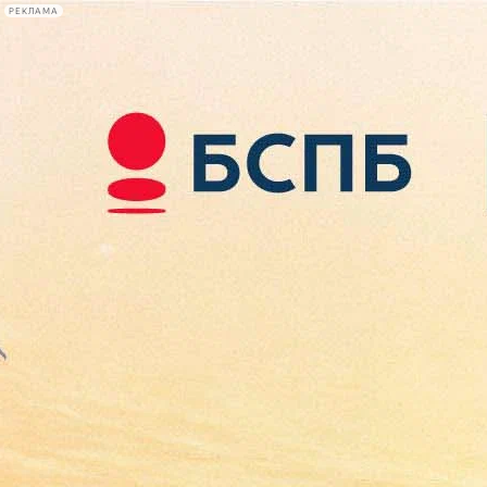
РЕКЛАМА
Афиша Plus
#телегид
Фонтанка.ру
Сегодня:
2026.08.09
14:32
Афиша Plus
кино
спектакли
выставки
концерты
лекции
книги
афиша плюс
новости
+