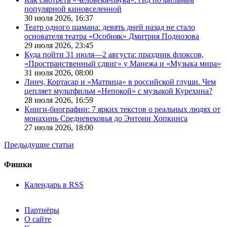
популярной киновселенной
30 июля 2026,
16:37
Театр одного шамана: девять дней назад не стало
основателя театра «Особняк» Дмитрия Поднозова
29 июля 2026,
23:45
Куда пойти 31 июля—2 августа: праздник флоксов,
«Пространственный сдвиг» у Манежа и «Музыка мира»
31 июля 2026,
08:00
Линч, Кортасар и «Матрица» в российской глуши. Чем
цепляет мультфильм «Непокой» с музыкой Курехина?
28 июля 2026,
16:59
Книги-биографии: 7 ярких текстов о реальных людях от
монахинь Средневековья до Энтони Хопкинса
27 июля 2026,
18:00
Предыдущие статьи
Фишки
Календарь в RSS
Партнёры
О сайте