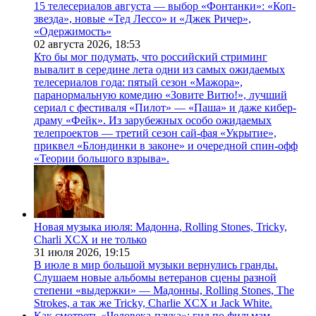
15 телесериалов августа — выбор «Фонтанки»: «Коп-
звезда», новые «Тед Лессо» и «Джек Ричер»,
«Одержимость»
02 августа 2026,
18:53
Кто бы мог подумать, что российский стриминг
вывалит в середине лета одни из самых ожидаемых
телесериалов года: пятый сезон «Мажора»,
паранормальную комедию «Зовите Витю!», лучший
сериал с фестиваля «Пилот» — «Паша» и даже кибер-
драму «Фейк». Из зарубежных особо ожидаемых
телепроектов — третий сезон сай-фая «Укрытие»,
приквел «Блондинки в законе» и очередной спин-офф
«Теории большого взрыва».
Новая музыка июля: Мадонна, Rolling Stones, Tricky,
Charli XCX и не только
31 июля 2026,
19:15
В июле в мир большой музыки вернулись гранды.
Слушаем новые альбомы ветеранов сцены разной
степени «выдержки» — Мадонны, Rolling Stones, The
Strokes, а так же Tricky, Charlie XCX и Jack White.
Как смотреть «Человека-паука»: гид по фильмам