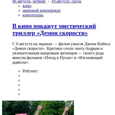
06 августа, четверг
-
19 августа, среда
кино
широкий кинопрокат
кинотеатры
В кино покажут мистический
триллер «Демон скорости»
С 6 августа на экранах — фильм ужасов Джона Кийеса
«Демон скорости». Критики сочли ленту бодрым и
увлекательным жанровым зрелищeм — своего рода
миксом фильмов «Поезд в Пусан» и «Изгоняющий
дьявола».
Рейтинг: