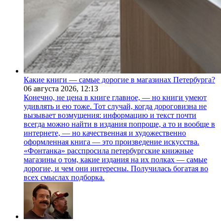
Какие книги — самые дорогие в магазинах Петербурга?
06 августа 2026,
12:13
Конечно, не цена в книге главное, — но книги умеют
удивлять и ею тоже. Тот случай, когда дороговизна не
вызывает возмущения: информацию и текст почти
всегда можно найти в издания попроще, а то и вообще в
интернете, — но качественная и художественно
оформленная книга — это произведение искусства.
«Фонтанка» расспросила петербургские книжные
магазины о том, какие издания на их полках — самые
дорогие, и чем они интересны. Получилась богатая во
всех смыслах подборка.