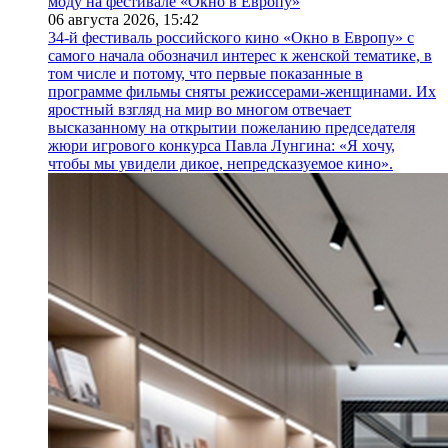
моду на фестивале «Окно в Европу»
06 августа 2026,
15:42
34-й фестиваль российского кино «Окно в Европу» с
самого начала обозначил интерес к женской тематике, в
том числе и потому, что первые показанные в
программе фильмы сняты режиссерами-женщинами. Их
яростный взгляд на мир во многом отвечает
высказанному на открытии пожеланию председателя
жюри игрового конкурса Павла Лунгина: «Я хочу,
чтобы мы увидели дикое, непредсказуемое кино».