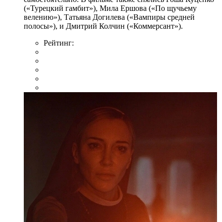
(«Турецкий гамбит»), Мила Ершова («По щучьему
велению»), Татьяна Догилева («Вампиры средней
полосы»), и Дмитрий Колчин («Коммерсант»).
Рейтинг: