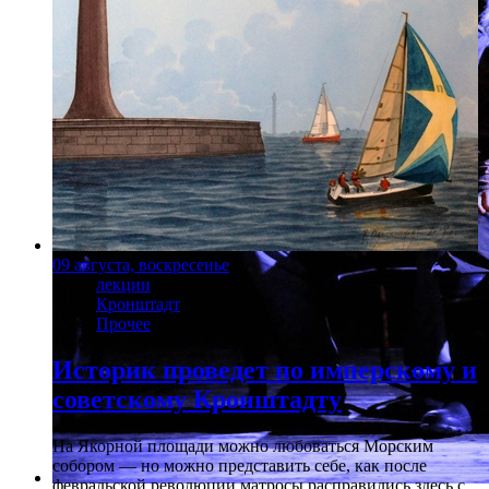
09 августа, воскресенье
лекции
Кронштадт
Прочее
Историк проведет по имперскому и
советскому Кронштадту
На Якорной площади можно любоваться Морским
собором — но можно представить себе, как после
февральской революции матросы расправились здесь с