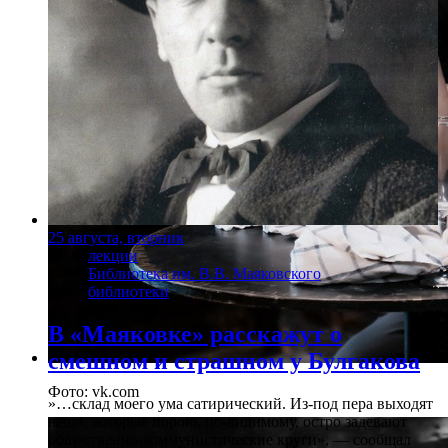
25 августа, вторник
лекции
Библиотека им. В.В. Маяковского
библиотеки
В «Маяковке» расскажут о
смешном и страшном у Булгакова
Фото: vk.com
»…склад моего ума сатирический. Из-под пера выходят
вещи, которые порою, по-видимому, остро задевают
общественно-коммунистические круги», — сообщал