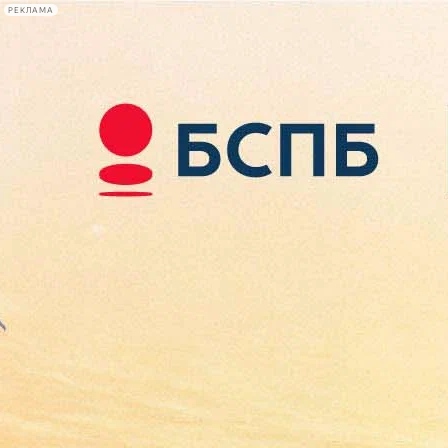
РЕКЛАМА
Афиша Plus
#телегид
Фонтанка.ру
Сегодня:
2026.08.09
01:57
Афиша Plus
кино
спектакли
выставки
концерты
лекции
книги
афиша плюс
новости
+