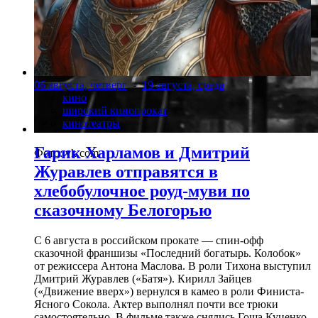
06 августа, четверг
-
19 августа, среда
кино
широкий кинопрокат
кинотеатры
Гарик Харламов и Дмитрий
Фото: vk.com
Журавлев отправятся в
хлебобулочное роуд-муви по
сказочному Белогорью
С 6 августа в российском прокате — спин-офф
сказочной франшизы «Последний богатырь. Колобок»
от режиссера Антона Маслова. В роли Тихона выступил
Дмитрий Журавлев («Батя»). Кирилл Зайцев
(«Движение вверх») вернулся в камео в роли Финиста-
Ясного Сокола. Актер выполнял почти все трюки
самостоятельно. В фильме также снялись Гоша Куценко