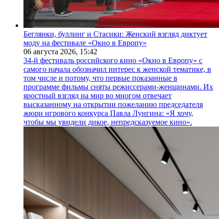
Беглянки, буллинг и Стасики: Женский взгляд диктует
моду на фестивале «Окно в Европу»
06 августа 2026,
15:42
34-й фестиваль российского кино «Окно в Европу» с
самого начала обозначил интерес к женской тематике, в
том числе и потому, что первые показанные в
программе фильмы сняты режиссерами-женщинами. Их
яростный взгляд на мир во многом отвечает
высказанному на открытии пожеланию председателя
жюри игрового конкурса Павла Лунгина: «Я хочу,
чтобы мы увидели дикое, непредсказуемое кино».