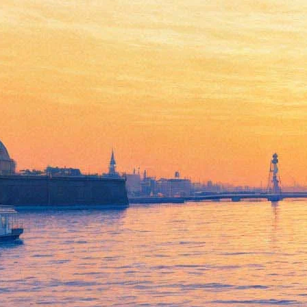
В «Особняке» сыграют
трагифарс «Машина едет к
морю»