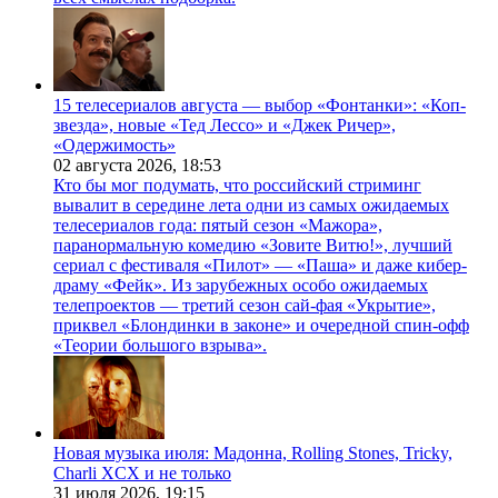
15 телесериалов августа — выбор «Фонтанки»: «Коп-
звезда», новые «Тед Лессо» и «Джек Ричер»,
«Одержимость»
02 августа 2026,
18:53
Кто бы мог подумать, что российский стриминг
вывалит в середине лета одни из самых ожидаемых
телесериалов года: пятый сезон «Мажора»,
паранормальную комедию «Зовите Витю!», лучший
сериал с фестиваля «Пилот» — «Паша» и даже кибер-
драму «Фейк». Из зарубежных особо ожидаемых
телепроектов — третий сезон сай-фая «Укрытие»,
приквел «Блондинки в законе» и очередной спин-офф
«Теории большого взрыва».
Новая музыка июля: Мадонна, Rolling Stones, Tricky,
Charli XCX и не только
31 июля 2026,
19:15