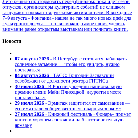
Лето решило притормозить перед финалом: пока идет сезон
отпусков, организаторы культурных событий не слишком
загружают горожан творческими активностями. В выходные
7–9 августа «Фонтанка» нашла не так много новых идей для
культурного досуга — но, возможно, самое время уделить
внимание ранее открытым выставкам или почитать книги.
Новости
07 августа 2026
- В Петербурге готовятся наблюдать
солнечное затмение — чтобы его увидеть, нужно
постараться
04 августа 2026
- ТАСС: Григорий Заславский
освобожден от должности ректора ГИТИСа
30 июля 2026
- В России учредили национальную
премию имени Майи Плисецкой, лауреаты вместе
поставят балет
29 июля 2026
- Эрмитаж защитится от самозванцев —
его имя стало «общеизвестным товарным знаком»
27 июля 2026
- Книжный фестиваль «Фонарь» примет
книги в хорошем состоянии на благотворительную
ярмарку