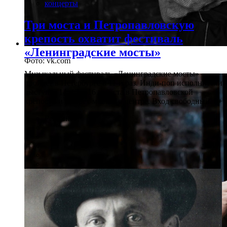
концерты
Три моста и Петропавловскую
крепость охватит фестиваль
«Ленинградские мосты»
Фото: vk.com
Музыкальный фестиваль «Ленинградские мосты»
пройдет в Петербурге в 11-й раз. Инди-поп исполнители
выступят 14, 15 и 16 августа в Петропавловской
крепости и на трех мостах в центре. Вход свободный. 0+
Рейтинг: