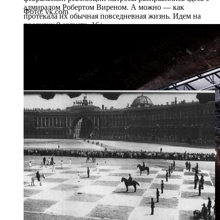
адмиралом Робертом Виреном. А можно — как
Фото: vk.com
протекала их обычная повседневная жизнь. Идем на
прогулку 9 августа. 16+
Рейтинг: