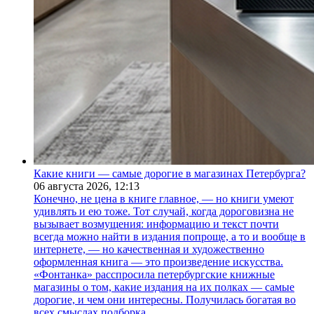
Какие книги — самые дорогие в магазинах Петербурга?
06 августа 2026,
12:13
Конечно, не цена в книге главное, — но книги умеют
удивлять и ею тоже. Тот случай, когда дороговизна не
вызывает возмущения: информацию и текст почти
всегда можно найти в издания попроще, а то и вообще в
интернете, — но качественная и художественно
оформленная книга — это произведение искусства.
«Фонтанка» расспросила петербургские книжные
магазины о том, какие издания на их полках — самые
дорогие, и чем они интересны. Получилась богатая во
всех смыслах подборка.