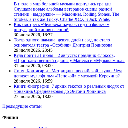
В июле в мир большой музыки вернулись гранды.
Слушаем новые альбомы ветеранов сцены разной
степени «выдержки» — Мадонны, Rolling Stones, The
Strokes, а так же Tricky, Charlie XCX и Jack White.
Как смотреть «Человека-паука»: гид по фильмам
популярной киновселенной
30 июля 2026,
16:37
Театр одного шамана: девять дней назад не стало
основателя театра «Особняк» Дмитрия Поднозова
29 июля 2026,
23:45
Куда пойти 31 июля—2 августа: праздник флоксов,
«Пространственный сдвиг» у Манежа и «Музыка мира»
31 июля 2026,
08:00
Линч, Кортасар и «Матрица» в российской глуши. Чем
цепляет мультфильм «Непокой» с музыкой Курехина?
28 июля 2026,
16:59
Книги-биографии: 7 ярких текстов о реальных людях от
монахинь Средневековья до Энтони Хопкинса
27 июля 2026,
18:00
Предыдущие статьи
Фишки