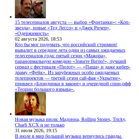
15 телесериалов августа — выбор «Фонтанки»: «Коп-
звезда», новые «Тед Лессо» и «Джек Ричер»,
«Одержимость»
02 августа 2026,
18:53
Кто бы мог подумать, что российский стриминг
вывалит в середине лета одни из самых ожидаемых
телесериалов года: пятый сезон «Мажора»,
паранормальную комедию «Зовите Витю!», лучший
сериал с фестиваля «Пилот» — «Паша» и даже кибер-
драму «Фейк». Из зарубежных особо ожидаемых
телепроектов — третий сезон сай-фая «Укрытие»,
приквел «Блондинки в законе» и очередной спин-офф
«Теории большого взрыва».
Новая музыка июля: Мадонна, Rolling Stones, Tricky,
Charli XCX и не только
31 июля 2026,
19:15
В июле в мир большой музыки вернулись гранды.