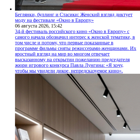
Беглянки, буллинг и Стасики: Женский взгляд диктует
моду на фестивале «Окно в Европу»
06 августа 2026,
15:42
34-й фестиваль российского кино «Окно в Европу» с
самого начала обозначил интерес к женской тематике, в
том числе и потому, что первые показанные в
программе фильмы сняты режиссерами-женщинами. Их
яростный взгляд на мир во многом отвечает
высказанному на открытии пожеланию председателя
жюри игрового конкурса Павла Лунгина: «Я хочу,
чтобы мы увидели дикое, непредсказуемое кино».