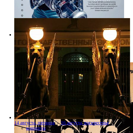
Фото: avrora.spb.ru
«Лавмилла»
14 августа, пятница
-
16 августа, воскресенье
концерты