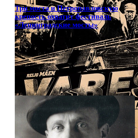
Три моста и Петропавловскую
крепость охватит фестиваль
«Ленинградские мосты»
Музыкальный фестиваль «Ленинградские мосты»
пройдет в Петербурге в 11-й раз. Инди-поп исполнители
выступят 14, 15 и 16 августа в Петропавловской
крепости и на трех мостах в центре. Вход свободный. 0+
Рейтинг: