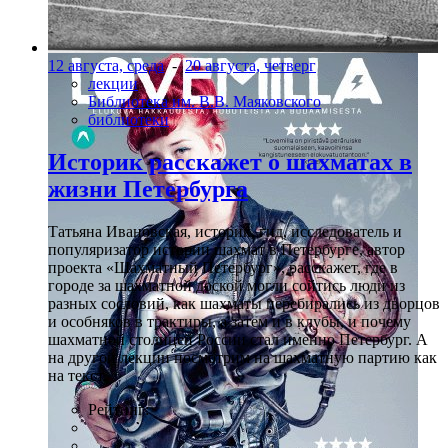
«Воссоединение»
12 августа, среда
-
20 августа, четверг
лекции
Библиотека им. В.В. Маяковского
библиотеки
Историк расскажет о шахматах в
жизни Петербурга
Татьяна Ивановская, историк, гид, исследователь и
популяризатор истории шахмат в Петербурге, автор
проекта «Шахматный Петербург», расскажет, где в
городе за шахматной доской могли сойтись люди из
разных сословий, как шахматы перебирались из дворцов
и особняков в трактиры, а затем и в клубы, и почему
шахматной столицей России стал именно Петербург. А
на другой лекции посмотрим на шахматную партию как
на текст.
Рейтинг: