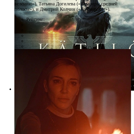
велению»), Татьяна Догилева («Вампиры средней
полосы»), и Дмитрий Колчин («Коммерсант»).
Рейтинг:
Фото: avrora.spb.ru
«Акушерка»