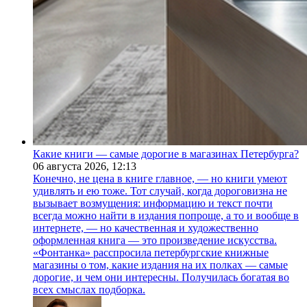
Какие книги — самые дорогие в магазинах Петербурга?
06 августа 2026,
12:13
Конечно, не цена в книге главное, — но книги умеют
удивлять и ею тоже. Тот случай, когда дороговизна не
вызывает возмущения: информацию и текст почти
всегда можно найти в издания попроще, а то и вообще в
интернете, — но качественная и художественно
оформленная книга — это произведение искусства.
«Фонтанка» расспросила петербургские книжные
магазины о том, какие издания на их полках — самые
дорогие, и чем они интересны. Получилась богатая во
всех смыслах подборка.