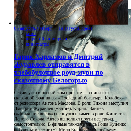
«Панк-синдром»
06 августа, четверг
-
19 августа, среда
кино
широкий кинопрокат
кинотеатры
Гарик Харламов и Дмитрий
Журавлев отправятся в
хлебобулочное роуд-муви по
сказочному Белогорью
С 6 августа в российском прокате — спин-офф
сказочной франшизы «Последний богатырь. Колобок»
от режиссера Антона Маслова. В роли Тихона выступил
Дмитрий Журавлев («Батя»). Кирилл Зайцев
(«Движение вверх») вернулся в камео в роли Финиста-
Ясного Сокола. Актер выполнял почти все трюки
самостоятельно. В фильме также снялись Гоша Куценко
(«Турецкий гамбит»), Мила Ершова («По щучьему