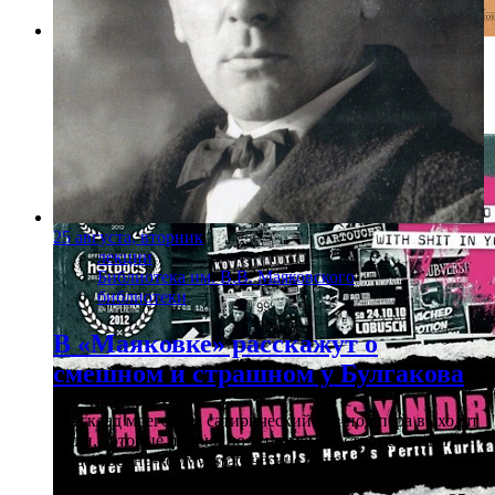
Фото: avrora.spb.ru
«Варес против шерифа»
25 августа, вторник
лекции
Библиотека им. В.В. Маяковского
библиотеки
В «Маяковке» расскажут о
смешном и страшном у Булгакова
»…склад моего ума сатирический. Из-под пера выходят
вещи, которые порою, по-видимому, остро задевают
общественно-коммунистические круги», — сообщал
Михаил Булгаков на допросах в ОГПУ. Узнаем