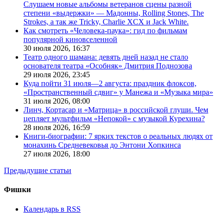
Слушаем новые альбомы ветеранов сцены разной
степени «выдержки» — Мадонны, Rolling Stones, The
Strokes, а так же Tricky, Charlie XCX и Jack White.
Как смотреть «Человека-паука»: гид по фильмам
популярной киновселенной
30 июля 2026,
16:37
Театр одного шамана: девять дней назад не стало
основателя театра «Особняк» Дмитрия Поднозова
29 июля 2026,
23:45
Куда пойти 31 июля—2 августа: праздник флоксов,
«Пространственный сдвиг» у Манежа и «Музыка мира»
31 июля 2026,
08:00
Линч, Кортасар и «Матрица» в российской глуши. Чем
цепляет мультфильм «Непокой» с музыкой Курехина?
28 июля 2026,
16:59
Книги-биографии: 7 ярких текстов о реальных людях от
монахинь Средневековья до Энтони Хопкинса
27 июля 2026,
18:00
Предыдущие статьи
Фишки
Календарь в RSS