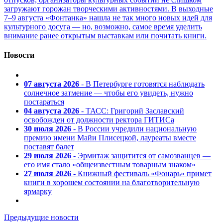
загружают горожан творческими активностями. В выходные
7–9 августа «Фонтанка» нашла не так много новых идей для
культурного досуга — но, возможно, самое время уделить
внимание ранее открытым выставкам или почитать книги.
Новости
07 августа 2026
- В Петербурге готовятся наблюдать
солнечное затмение — чтобы его увидеть, нужно
постараться
04 августа 2026
- ТАСС: Григорий Заславский
освобожден от должности ректора ГИТИСа
30 июля 2026
- В России учредили национальную
премию имени Майи Плисецкой, лауреаты вместе
поставят балет
29 июля 2026
- Эрмитаж защитится от самозванцев —
его имя стало «общеизвестным товарным знаком»
27 июля 2026
- Книжный фестиваль «Фонарь» примет
книги в хорошем состоянии на благотворительную
ярмарку
Предыдущие новости