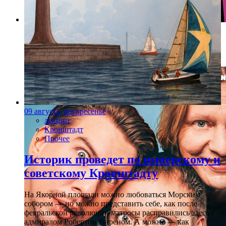
Фото: avrora.spb.ru
«Арми жива»
09 августа, воскресенье
лекции
Кронштадт
Прочее
Историк проведет по имперскому и
советскому Кронштадту
На Якорной площади можно любоваться Морским
собором — но можно представить себе, как после
февральской революции матросы расправились здесь с
адмиралом Робертом Виреном. А можно — как