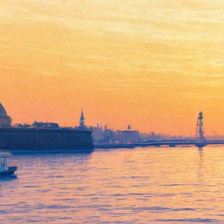
В «Авроре» покажут новое
кино Финляндии