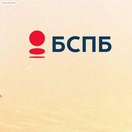
РЕКЛАМА
Афиша Plus
#телегид
Фонтанка.ру
Сегодня:
2026.08.09
14:04
Афиша Plus
кино
спектакли
выставки
концерты
лекции
книги
афиша плюс
новости
+