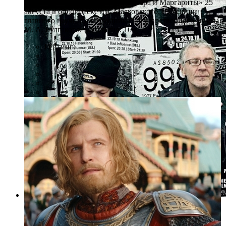
подробнее о сатире автора «Мастера и Маргариты» 25
августа в библиотеке им. Маяковского, на лекции
главного научного сотрудника Государственного музея
М. А. Булгакова. Бесплатно. 16+
Рейтинг:
Фото: avrora.spb.ru