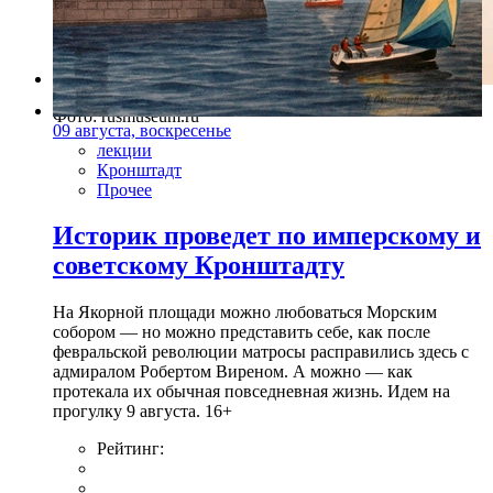
Фото: rusmuseum.ru
09 августа, воскресенье
лекции
Кронштадт
Прочее
Историк проведет по имперскому и
советскому Кронштадту
На Якорной площади можно любоваться Морским
собором — но можно представить себе, как после
февральской революции матросы расправились здесь с
адмиралом Робертом Виреном. А можно — как
протекала их обычная повседневная жизнь. Идем на
прогулку 9 августа. 16+
Рейтинг: