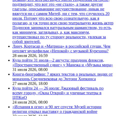
подтвердит, что вот это «не стало», а также другие
глаголы, описывающие несуществование, никак не
вяжутся ни с самим Митей, ни с тем, что случилось 20
июля. Потому что всю свою сознательную, как я
полагаю, и уж точно всю свою театральную жизнь актер
Поднозов занимался натуральным шаманством, то есть,
как минимум, заглядывал, а, как максимум,
путешествовал по ту сторону реальности, увлекая за
собой зрителей.
Линч, Кортасар и «Матрица» в российской глуши. Чем
цепляет мультфильм «Непокой» с музыкой Курехина?
28 июля 2026,
16:59
Куда пойти 31 июля—2 августа: праздник флоксов,
«Пространственный сдвиг» у Манежа и «Музыка мира»
31 июля 2026,
08:00
Книги-биографии: 7 ярких текстов о реальных людях от
монахинь Средневековья до Энтони Хопкинса
27 июля 2026,
18:00
Куда пойти 24 — 26 июля: Джазовый фестиваль по
всему городу, «Окна Открой» и уличные театры в
ЦПКиО
24 июля 2026,
08:00
«Испания в огне» и 90 лет спустя: Музей истории
религии открыл выставку о гражданской войне