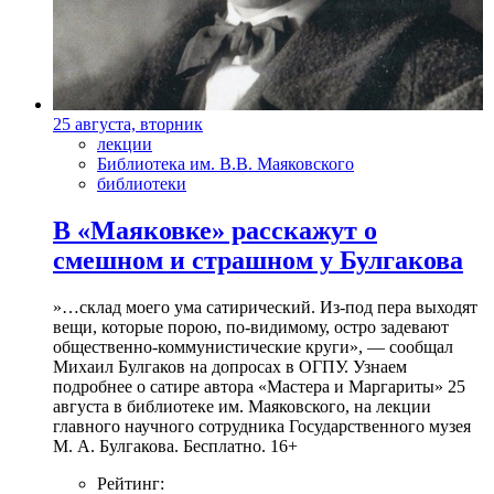
25 августа, вторник
лекции
Библиотека им. В.В. Маяковского
библиотеки
В «Маяковке» расскажут о
смешном и страшном у Булгакова
»…склад моего ума сатирический. Из-под пера выходят
вещи, которые порою, по-видимому, остро задевают
общественно-коммунистические круги», — сообщал
Михаил Булгаков на допросах в ОГПУ. Узнаем
подробнее о сатире автора «Мастера и Маргариты» 25
августа в библиотеке им. Маяковского, на лекции
главного научного сотрудника Государственного музея
М. А. Булгакова. Бесплатно. 16+
Рейтинг: