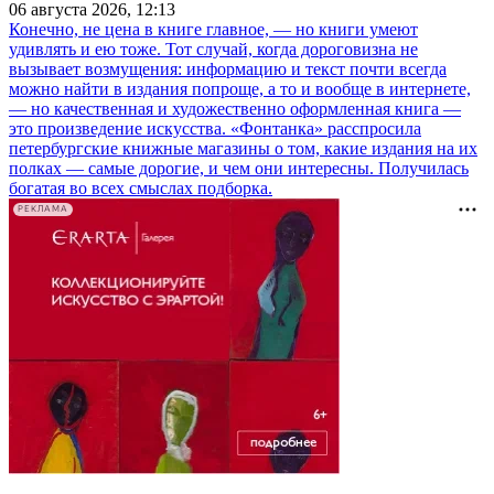
06 августа 2026, 12:13
Конечно, не цена в книге главное, — но книги умеют
удивлять и ею тоже. Тот случай, когда дороговизна не
вызывает возмущения: информацию и текст почти всегда
можно найти в издания попроще, а то и вообще в интернете,
— но качественная и художественно оформленная книга —
это произведение искусства. «Фонтанка» расспросила
петербургские книжные магазины о том, какие издания на их
полках — самые дорогие, и чем они интересны. Получилась
богатая во всех смыслах подборка.
РЕКЛАМА