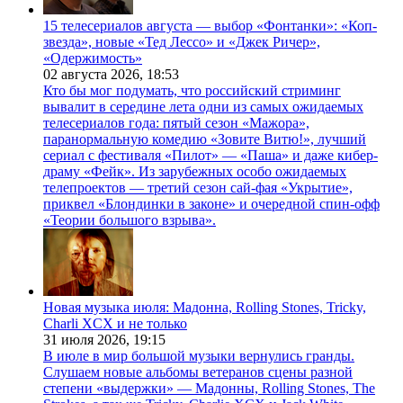
15 телесериалов августа — выбор «Фонтанки»: «Коп-
звезда», новые «Тед Лессо» и «Джек Ричер»,
«Одержимость»
02 августа 2026,
18:53
Кто бы мог подумать, что российский стриминг
вывалит в середине лета одни из самых ожидаемых
телесериалов года: пятый сезон «Мажора»,
паранормальную комедию «Зовите Витю!», лучший
сериал с фестиваля «Пилот» — «Паша» и даже кибер-
драму «Фейк». Из зарубежных особо ожидаемых
телепроектов — третий сезон сай-фая «Укрытие»,
приквел «Блондинки в законе» и очередной спин-офф
«Теории большого взрыва».
Новая музыка июля: Мадонна, Rolling Stones, Tricky,
Charli XCX и не только
31 июля 2026,
19:15
В июле в мир большой музыки вернулись гранды.
Слушаем новые альбомы ветеранов сцены разной
степени «выдержки» — Мадонны, Rolling Stones, The