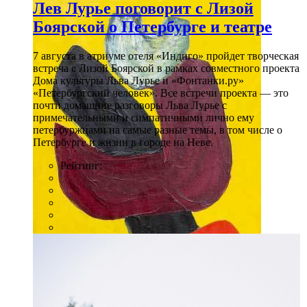
Лев Лурье поговорит с Лизой
Боярской о Петербурге и театре
7 августа в атриуме отеля «Индиго» пройдет творческая
встреча с Лизой Боярской в рамках совместного проекта
Дома культуры Льва Лурье и «Фонтанки.ру»
«Петербургский человек». Все встречи проекта — это
почти домашние разговоры Льва Лурье с
примечательными и симпатичными лично ему
петербуржцами на самые разные темы, в том числе о
Петербурге и жизни в городе на Неве.
Рейтинг: