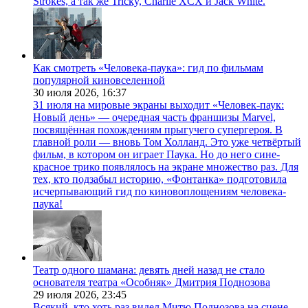
Strokes, а так же Tricky, Charlie XCX и Jack White.
Как смотреть «Человека-паука»: гид по фильмам
популярной киновселенной
30 июля 2026,
16:37
31 июля на мировые экраны выходит «Человек-паук:
Новый день» — очередная часть франшизы Marvel,
посвящённая похождениям прыгучего супергероя. В
главной роли — вновь Том Холланд. Это уже четвёртый
фильм, в котором он играет Паука. Но до него сине-
красное трико появлялось на экране множество раз. Для
тех, кто подзабыл историю, «Фонтанка» подготовила
исчерпывающий гид по киновоплощениям человека-
паука!
Театр одного шамана: девять дней назад не стало
основателя театра «Особняк» Дмитрия Поднозова
29 июля 2026,
23:45
Всякий, кто хоть раз видел Митю Поднозова на сцене,