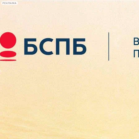
РЕКЛАМА
Афиша Plus
#телегид
Фонтанка.ру
Сегодня:
2026.08.07
07:30
Афиша Plus
кино
спектакли
выставки
концерты
лекции
книги
афиша плюс
новости
+