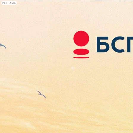
РЕКЛАМА
Афиша Plus
#телегид
Фонтанка.ру
Сегодня:
2026.08.07
05:32
Афиша Plus
кино
спектакли
выставки
концерты
лекции
книги
афиша плюс
новости
+