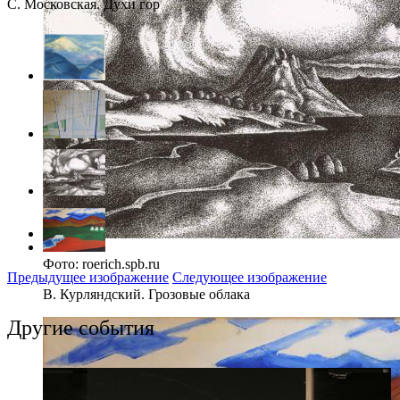
С. Московская. Духи гор
Фото: roerich.spb.ru
Предыдущее изображение
Следующее изображение
В. Курляндский. Грозовые облака
Другие события