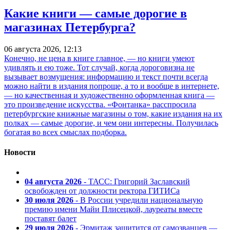
Какие книги — самые дорогие в
магазинах Петербурга?
06 августа 2026, 12:13
Конечно, не цена в книге главное, — но книги умеют
удивлять и ею тоже. Тот случай, когда дороговизна не
вызывает возмущения: информацию и текст почти всегда
можно найти в издания попроще, а то и вообще в интернете,
— но качественная и художественно оформленная книга —
это произведение искусства. «Фонтанка» расспросила
петербургские книжные магазины о том, какие издания на их
полках — самые дорогие, и чем они интересны. Получилась
богатая во всех смыслах подборка.
Новости
04 августа 2026
- ТАСС: Григорий Заславский
освобожден от должности ректора ГИТИСа
30 июля 2026
- В России учредили национальную
премию имени Майи Плисецкой, лауреаты вместе
поставят балет
29 июля 2026
- Эрмитаж защитится от самозванцев —