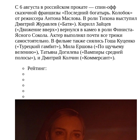
С 6 августа в российском прокате — спин-офф
сказочной франшизы «Последний богатырь. Колобок»
от режиссера Антона Маслова. В роли Тихона выступил
Дмитрий Журавлев («Батя»). Кирилл Зайцев
(«Движение вверх») вернулся в камео в роли Финиста-
Ясного Сокола. Актер выполнял почти все трюки
самостоятельно. В фильме также снялись Гоша Куценко
(«Турецкий гамбит»), Мила Ершова («По щучьему
велению»), Татьяна Догилева («Вампиры средней
полосы»), и Дмитрий Колчин («Коммерсант»).
Рейтинг: