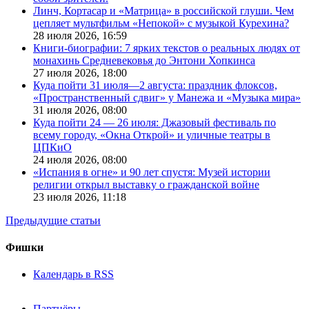
Линч, Кортасар и «Матрица» в российской глуши. Чем
цепляет мультфильм «Непокой» с музыкой Курехина?
28 июля 2026,
16:59
Книги-биографии: 7 ярких текстов о реальных людях от
монахинь Средневековья до Энтони Хопкинса
27 июля 2026,
18:00
Куда пойти 31 июля—2 августа: праздник флоксов,
«Пространственный сдвиг» у Манежа и «Музыка мира»
31 июля 2026,
08:00
Куда пойти 24 — 26 июля: Джазовый фестиваль по
всему городу, «Окна Открой» и уличные театры в
ЦПКиО
24 июля 2026,
08:00
«Испания в огне» и 90 лет спустя: Музей истории
религии открыл выставку о гражданской войне
23 июля 2026,
11:18
Предыдущие статьи
Фишки
Календарь в RSS
Партнёры