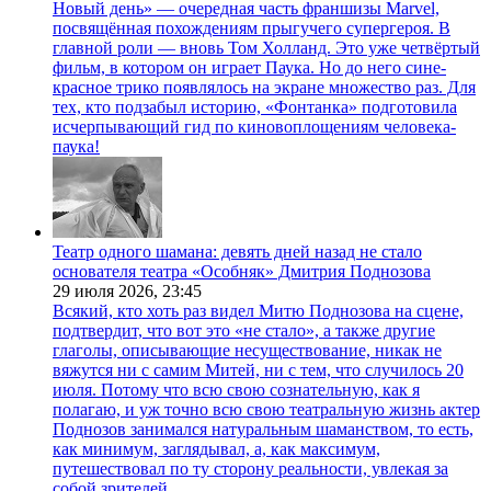
Новый день» — очередная часть франшизы Marvel,
посвящённая похождениям прыгучего супергероя. В
главной роли — вновь Том Холланд. Это уже четвёртый
фильм, в котором он играет Паука. Но до него сине-
красное трико появлялось на экране множество раз. Для
тех, кто подзабыл историю, «Фонтанка» подготовила
исчерпывающий гид по киновоплощениям человека-
паука!
Театр одного шамана: девять дней назад не стало
основателя театра «Особняк» Дмитрия Поднозова
29 июля 2026,
23:45
Всякий, кто хоть раз видел Митю Поднозова на сцене,
подтвердит, что вот это «не стало», а также другие
глаголы, описывающие несуществование, никак не
вяжутся ни с самим Митей, ни с тем, что случилось 20
июля. Потому что всю свою сознательную, как я
полагаю, и уж точно всю свою театральную жизнь актер
Поднозов занимался натуральным шаманством, то есть,
как минимум, заглядывал, а, как максимум,
путешествовал по ту сторону реальности, увлекая за
собой зрителей.