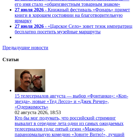
его имя стало «общеизвестным товарным знаком»
27 июля 2026
- Книжный фестиваль «Фонарь» примет
книги в хорошем состоянии на благотворительную
ярмарку
27 июля 2026
- «Царское Село» зовет тезок императриц
бесплатно посетить музейные маршруты
Предыдущие новости
Статьи
15 телесериалов августа — выбор «Фонтанки»: «Коп-
звезда», новые «Тед Лессо» и «Джек Ричер»,
«Одержимость»
02 августа 2026,
18:53
Кто бы мог подумать, что российский стриминг
вывалит в середине лета одни из самых ожидаемых
телесериалов года: пятый сезон «Мажора»,
паранормальную комедию «Зовите Витю!», лучший