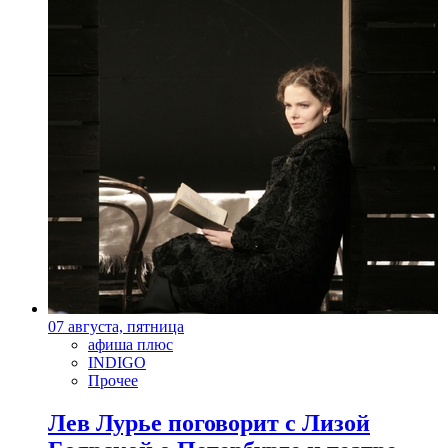
07 августа, пятница
афиша плюс
INDIGO
Прочее
Лев Лурье поговорит с Лизой