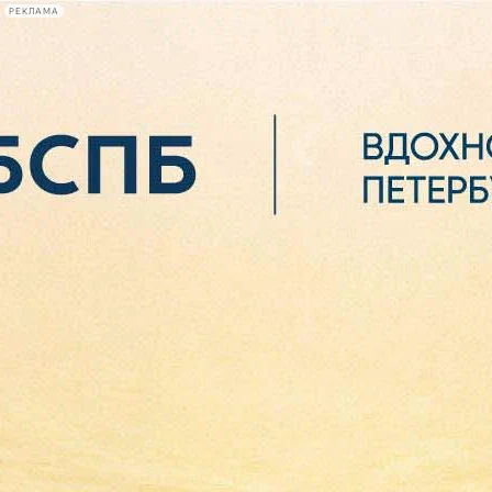
РЕКЛАМА
Афиша Plus
#телегид
Фонтанка.ру
Сегодня:
2026.08.06
23:44
Афиша Plus
кино
спектакли
выставки
концерты
лекции
книги
афиша плюс
новости
+