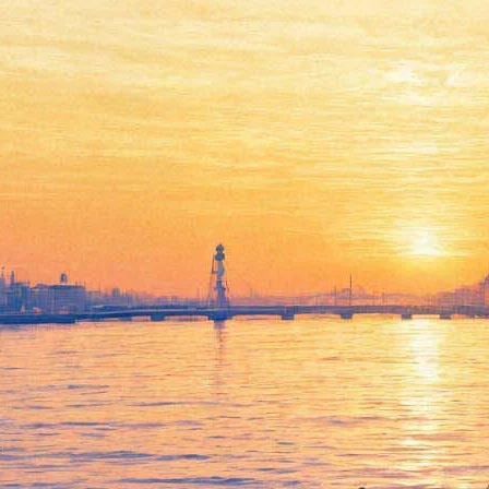
Выставка Нателлы Тоидзе:
холодное тепло движения
жизни