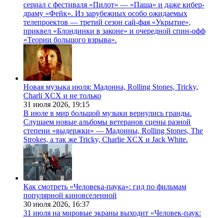
сериал с фестиваля «Пилот» — «Паша» и даже кибер-
драму «Фейк». Из зарубежных особо ожидаемых
телепроектов — третий сезон сай-фая «Укрытие»,
приквел «Блондинки в законе» и очередной спин-офф
«Теории большого взрыва».
Новая музыка июля: Мадонна, Rolling Stones, Tricky,
Charli XCX и не только
31 июля 2026,
19:15
В июле в мир большой музыки вернулись гранды.
Слушаем новые альбомы ветеранов сцены разной
степени «выдержки» — Мадонны, Rolling Stones, The
Strokes, а так же Tricky, Charlie XCX и Jack White.
Как смотреть «Человека-паука»: гид по фильмам
популярной киновселенной
30 июля 2026,
16:37
31 июля на мировые экраны выходит «Человек-паук: