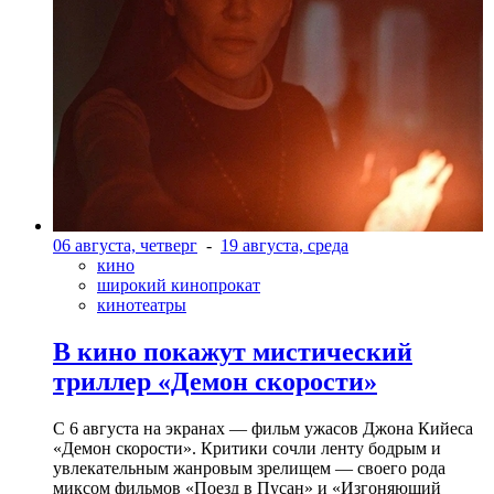
06 августа, четверг
-
19 августа, среда
кино
широкий кинопрокат
кинотеатры
В кино покажут мистический
триллер «Демон скорости»
С 6 августа на экранах — фильм ужасов Джона Кийеса
«Демон скорости». Критики сочли ленту бодрым и
увлекательным жанровым зрелищeм — своего рода
миксом фильмов «Поезд в Пусан» и «Изгоняющий