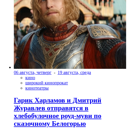
06 августа, четверг
-
19 августа, среда
кино
широкий кинопрокат
кинотеатры
Гарик Харламов и Дмитрий
Журавлев отправятся в
хлебобулочное роуд-муви по
сказочному Белогорью