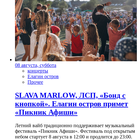
08 августа, суббота
концерты
Елагин остров
Прочее
SLAVA MARLOW, ЛСП, «Бонд с
кнопкой». Елагин остров примет
«Пикник Афиши»
Летний вайб традиционно поддерживает музыкальный
фестиваль «Пикник Афиши». Фестиваль под открытым
небом стартует 8 августа в 12:00 и продлится до 23:00.