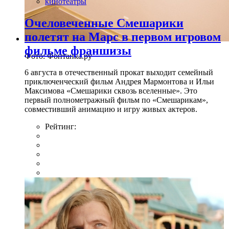
кинотеатры
Очеловеченные Смешарики
полетят на Марс в первом игровом
фильме франшизы
Фото: Фонтанка.ру
6 августа в отечественный прокат выходит семейный
приключенческий фильм Андрея Мармонтова и Ильи
Максимова «Смешарики сквозь вселенные». Это
первый полнометражный фильм по «Смешарикам»,
совместивший анимацию и игру живых актеров.
Рейтинг: