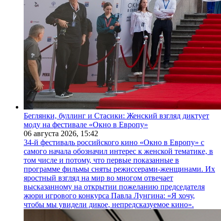
Беглянки, буллинг и Стасики: Женский взгляд диктует
моду на фестивале «Окно в Европу»
06 августа 2026,
15:42
34-й фестиваль российского кино «Окно в Европу» с
самого начала обозначил интерес к женской тематике, в
том числе и потому, что первые показанные в
программе фильмы сняты режиссерами-женщинами. Их
яростный взгляд на мир во многом отвечает
высказанному на открытии пожеланию председателя
жюри игрового конкурса Павла Лунгина: «Я хочу,
чтобы мы увидели дикое, непредсказуемое кино».