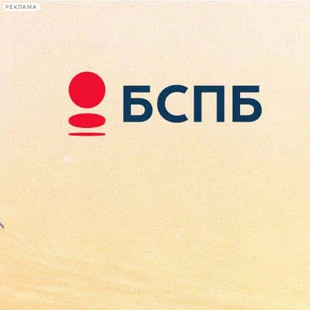
РЕКЛАМА
Афиша Plus
#телегид
Фонтанка.ру
Сегодня:
2026.08.08
10:17
Афиша Plus
кино
спектакли
выставки
концерты
лекции
книги
афиша плюс
новости
+