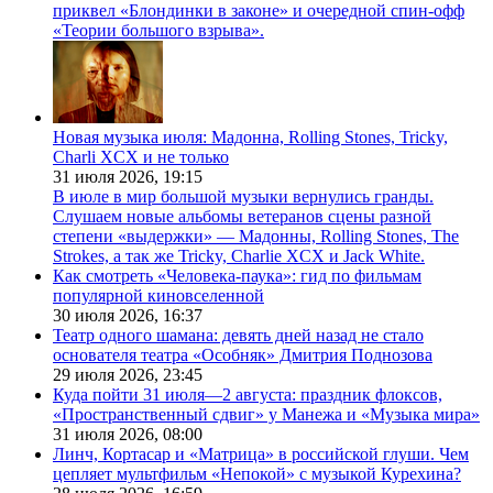
приквел «Блондинки в законе» и очередной спин-офф
«Теории большого взрыва».
Новая музыка июля: Мадонна, Rolling Stones, Tricky,
Charli XCX и не только
31 июля 2026,
19:15
В июле в мир большой музыки вернулись гранды.
Слушаем новые альбомы ветеранов сцены разной
степени «выдержки» — Мадонны, Rolling Stones, The
Strokes, а так же Tricky, Charlie XCX и Jack White.
Как смотреть «Человека-паука»: гид по фильмам
популярной киновселенной
30 июля 2026,
16:37
Театр одного шамана: девять дней назад не стало
основателя театра «Особняк» Дмитрия Поднозова
29 июля 2026,
23:45
Куда пойти 31 июля—2 августа: праздник флоксов,
«Пространственный сдвиг» у Манежа и «Музыка мира»
31 июля 2026,
08:00
Линч, Кортасар и «Матрица» в российской глуши. Чем
цепляет мультфильм «Непокой» с музыкой Курехина?