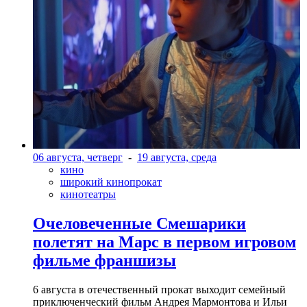
06 августа, четверг
-
19 августа, среда
кино
широкий кинопрокат
кинотеатры
Очеловеченные Смешарики
полетят на Марс в первом игровом
фильме франшизы
6 августа в отечественный прокат выходит семейный
приключенческий фильм Андрея Мармонтова и Ильи