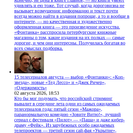
Конечно, не цена в книге главное, — но книги умеют
удивлять и ею тоже. Тот случай, когда дороговизна не
вызывает возмущения: информацию и текст почти
всегда можно найти в издания попроще, а то и вообще в
интернете, — но качественная и художественно
оформленная книга — это произведение искусства.
«Фонтанка» расспросила петербургские книжные
магазины о том, какие издания на их полках — самые
дорогие, и чем они интересны. Получилась богатая во
всех смыслах подборка.
15 телесериалов августа — выбор «Фонтанки»: «Коп-
звезда», новые «Тед Лессо» и «Джек Ричер»,
«Одержимость»
02 августа 2026,
18:53
Кто бы мог подумать, что российский стриминг
вывалит в середине лета одни из самых ожидаемых
телесериалов года: пятый сезон «Мажора»,
паранормальную комедию «Зовите Витю!», лучший
сериал с фестиваля «Пилот» — «Паша» и даже кибер-
драму «Фейк». Из зарубежных особо ожидаемых
телепроектов — третий сезон сай-фая «Укрытие»,