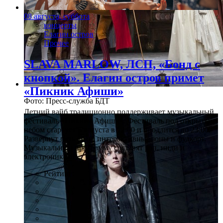
08 августа, суббота
концерты
Елагин остров
Прочее
SLAVA MARLOW, ЛСП, «Бонд с
кнопкой». Елагин остров примет
«Пикник Афиши»
Фото: Пресс-служба БДТ
Летний вайб традиционно поддерживает музыкальный
фестиваль «Пикник Афиши». Фестиваль под открытым
небом стартует 8 августа в 12:00 и продлится до 23:00.
Развернут пять сцен, интерактивные зоны и фудкорт.
Музыкальную программу составят рэп, инди и
электроника. 0+
Рейтинг: