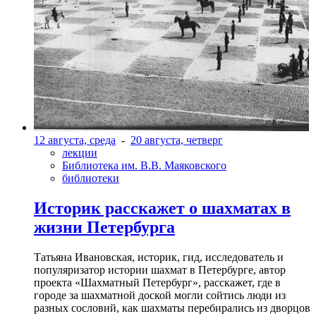
12 августа, среда
-
20 августа, четверг
лекции
Библиотека им. В.В. Маяковского
библиотеки
Историк расскажет о шахматах в
жизни Петербурга
Татьяна Ивановская, историк, гид, исследователь и
популяризатор истории шахмат в Петербурге, автор
проекта «Шахматный Петербург», расскажет, где в
городе за шахматной доской могли сойтись люди из
разных сословий, как шахматы перебирались из дворцов