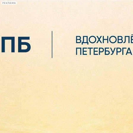
РЕКЛАМА
Афиша Plus
#телегид
Фонтанка.ру
Сегодня:
2026.08.06
07:43
Афиша Plus
кино
спектакли
выставки
концерты
лекции
книги
афиша плюс
новости
+