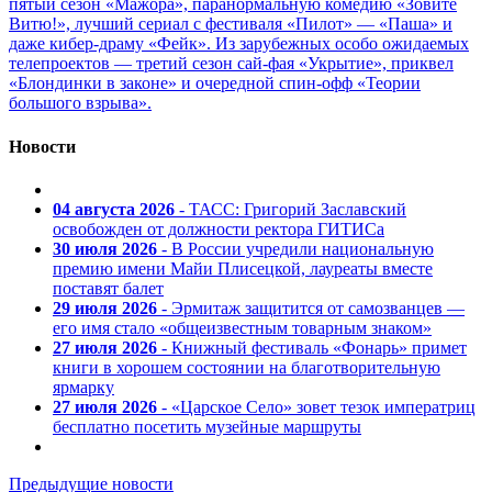
пятый сезон «Мажора», паранормальную комедию «Зовите
Витю!», лучший сериал с фестиваля «Пилот» — «Паша» и
даже кибер-драму «Фейк». Из зарубежных особо ожидаемых
телепроектов — третий сезон сай-фая «Укрытие», приквел
«Блондинки в законе» и очередной спин-офф «Теории
большого взрыва».
Новости
04 августа 2026
- ТАСС: Григорий Заславский
освобожден от должности ректора ГИТИСа
30 июля 2026
- В России учредили национальную
премию имени Майи Плисецкой, лауреаты вместе
поставят балет
29 июля 2026
- Эрмитаж защитится от самозванцев —
его имя стало «общеизвестным товарным знаком»
27 июля 2026
- Книжный фестиваль «Фонарь» примет
книги в хорошем состоянии на благотворительную
ярмарку
27 июля 2026
- «Царское Село» зовет тезок императриц
бесплатно посетить музейные маршруты
Предыдущие новости