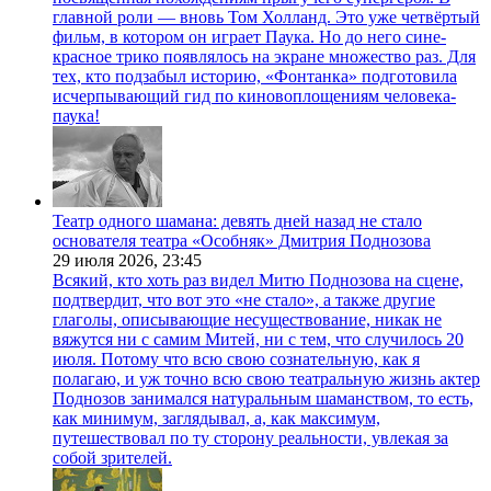
главной роли — вновь Том Холланд. Это уже четвёртый
фильм, в котором он играет Паука. Но до него сине-
красное трико появлялось на экране множество раз. Для
тех, кто подзабыл историю, «Фонтанка» подготовила
исчерпывающий гид по киновоплощениям человека-
паука!
Театр одного шамана: девять дней назад не стало
основателя театра «Особняк» Дмитрия Поднозова
29 июля 2026,
23:45
Всякий, кто хоть раз видел Митю Поднозова на сцене,
подтвердит, что вот это «не стало», а также другие
глаголы, описывающие несуществование, никак не
вяжутся ни с самим Митей, ни с тем, что случилось 20
июля. Потому что всю свою сознательную, как я
полагаю, и уж точно всю свою театральную жизнь актер
Поднозов занимался натуральным шаманством, то есть,
как минимум, заглядывал, а, как максимум,
путешествовал по ту сторону реальности, увлекая за
собой зрителей.