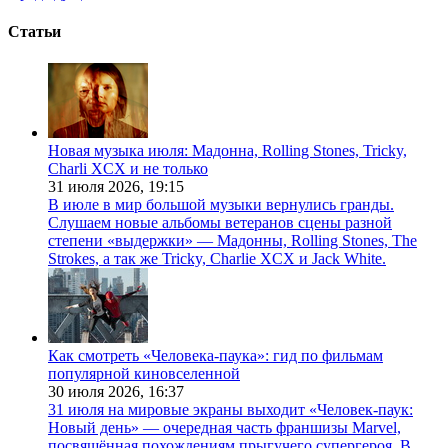
Статьи
Новая музыка июля: Мадонна, Rolling Stones, Tricky,
Charli XCX и не только
31 июля 2026,
19:15
В июле в мир большой музыки вернулись гранды.
Слушаем новые альбомы ветеранов сцены разной
степени «выдержки» — Мадонны, Rolling Stones, The
Strokes, а так же Tricky, Charlie XCX и Jack White.
Как смотреть «Человека-паука»: гид по фильмам
популярной киновселенной
30 июля 2026,
16:37
31 июля на мировые экраны выходит «Человек-паук:
Новый день» — очередная часть франшизы Marvel,
посвящённая похождениям прыгучего супергероя. В