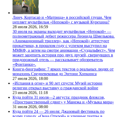
Линч, Кортасар и «Матрица» в российской глуши. Чем
цепляет мультфильм «Непокой» с музыкой Курехина?
28 июля 2026,
16:59
30 июля на экраны выходит мультфильм «Непокой» —
полнометражный дебют режиссера Леонида Шмелькова.
«Анимационный триллер», как «Непокой» аттестуют
прокатчики, в прошлом году с успехом выступил на
ММКФ, а затем на смотре анимации «Суздальфест». Чем
может зацепить история про двух друзей, свернувших в
придорожный отель — рассказывает обозреватель
«Фонтанки».
Книги-биографии: 7 ярких текстов о реальных людях от
монахинь Средневековья до Энтони Хопкинса
27 июля 2026,
18:00
«Испания в огне» и 90 лет спустя: Музей истории
религии открыл выставку о гражданской войне
23 июля 2026,
11:18
Куда пойти 31 июля—2 августа: праздник флоксов,
«Пространственный сдвиг» у Манежа и «Музыка мира»
31 июля 2026,
08:00
Куда пойти 24 — 26 июля: Джазовый фестиваль по
всему городу, «Окна Открой» и уличные театры в