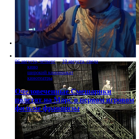
Фото: alexandrinsky.ru
06 августа, четверг
-
19 августа, среда
кино
широкий кинопрокат
кинотеатры
Очеловеченные Смешарики
полетят на Марс в первом игровом
фильме франшизы
6 августа в отечественный прокат выходит семейный
приключенческий фильм Андрея Мармонтова и Ильи
Максимова «Смешарики сквозь вселенные». Это
первый полнометражный фильм по «Смешарикам»,