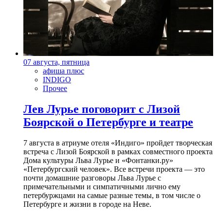
07 августа, пятница
афиша плюс
INDIGO
Прочее
Лев Лурье поговорит с Лизой
Боярской о Петербурге и театре
7 августа в атриуме отеля «Индиго» пройдет творческая
встреча с Лизой Боярской в рамках совместного проекта
Дома культуры Льва Лурье и «Фонтанки.ру»
«Петербургский человек». Все встречи проекта — это
почти домашние разговоры Льва Лурье с
примечательными и симпатичными лично ему
петербуржцами на самые разные темы, в том числе о
Петербурге и жизни в городе на Неве.