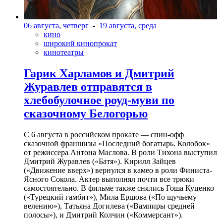
06 августа, четверг
-
19 августа, среда
кино
широкий кинопрокат
кинотеатры
Гарик Харламов и Дмитрий
Журавлев отправятся в
хлебобулочное роуд-муви по
сказочному Белогорью
С 6 августа в российском прокате — спин-офф
сказочной франшизы «Последний богатырь. Колобок»
от режиссера Антона Маслова. В роли Тихона выступил
Дмитрий Журавлев («Батя»). Кирилл Зайцев
(«Движение вверх») вернулся в камео в роли Финиста-
Ясного Сокола. Актер выполнял почти все трюки
самостоятельно. В фильме также снялись Гоша Куценко
(«Турецкий гамбит»), Мила Ершова («По щучьему
велению»), Татьяна Догилева («Вампиры средней
полосы»), и Дмитрий Колчин («Коммерсант»).