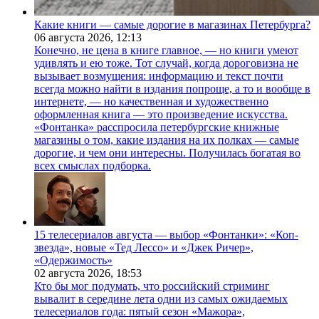
Какие книги — самые дорогие в магазинах Петербурга?
06 августа 2026,
12:13
Конечно, не цена в книге главное, — но книги умеют
удивлять и ею тоже. Тот случай, когда дороговизна не
вызывает возмущения: информацию и текст почти
всегда можно найти в издания попроще, а то и вообще в
интернете, — но качественная и художественно
оформленная книга — это произведение искусства.
«Фонтанка» расспросила петербургские книжные
магазины о том, какие издания на их полках — самые
дорогие, и чем они интересны. Получилась богатая во
всех смыслах подборка.
15 телесериалов августа — выбор «Фонтанки»: «Коп-
звезда», новые «Тед Лессо» и «Джек Ричер»,
«Одержимость»
02 августа 2026,
18:53
Кто бы мог подумать, что российский стриминг
вывалит в середине лета одни из самых ожидаемых
телесериалов года: пятый сезон «Мажора»,