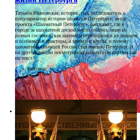
Татьяна Ивановская, историк, гид, исследователь и
популяризатор истории шахмат в Петербурге, автор
проекта «Шахматный Петербург», расскажет, где в
городе за шахматной доской могли сойтись люди из
разных сословий, как шахматы перебирались из дворцов
и особняков в трактиры, а затем и в клубы, и почему
шахматной столицей России стал именно Петербург. А
на другой лекции посмотрим на шахматную партию как
на текст.
Рейтинг:
Фото: предоставлено организаторами