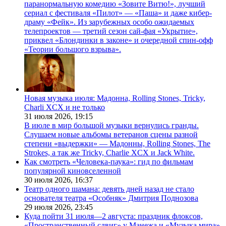
паранормальную комедию «Зовите Витю!», лучший
сериал с фестиваля «Пилот» — «Паша» и даже кибер-
драму «Фейк». Из зарубежных особо ожидаемых
телепроектов — третий сезон сай-фая «Укрытие»,
приквел «Блондинки в законе» и очередной спин-офф
«Теории большого взрыва».
Новая музыка июля: Мадонна, Rolling Stones, Tricky,
Charli XCX и не только
31 июля 2026,
19:15
В июле в мир большой музыки вернулись гранды.
Слушаем новые альбомы ветеранов сцены разной
степени «выдержки» — Мадонны, Rolling Stones, The
Strokes, а так же Tricky, Charlie XCX и Jack White.
Как смотреть «Человека-паука»: гид по фильмам
популярной киновселенной
30 июля 2026,
16:37
Театр одного шамана: девять дней назад не стало
основателя театра «Особняк» Дмитрия Поднозова
29 июля 2026,
23:45
Куда пойти 31 июля—2 августа: праздник флоксов,
«Пространственный сдвиг» у Манежа и «Музыка мира»