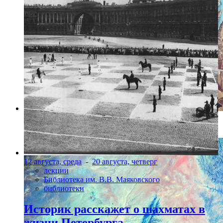
Фото: предоставлено организаторами
12 августа, среда
-
20 августа, четверг
лекции
Библиотека им. В.В. Маяковского
библиотеки
Историк расскажет о шахматах в
жизни Петербурга