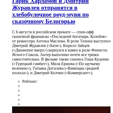
Гарик Харламов и Дмитрий
Журавлев отправятся в
хлебобулочное роуд-муви по
сказочному Белогорью
С 6 августа в российском прокате — спин-офф
сказочной франшизы «Последний богатырь. Колобок»
от режиссера Антона Маслова. В роли Тихона выступил
Дмитрий Журавлев («Батя»). Кирилл Зайцев
(«Движение вверх») вернулся в камео в роли Финиста-
Ясного Сокола. Актер выполнял почти все трюки
самостоятельно. В фильме также снялись Гоша Куценко
(«Турецкий гамбит»), Мила Ершова («По щучьему
велению»), Татьяна Догилева («Вампиры средней
полосы»), и Дмитрий Колчин («Коммерсант»).
Рейтинг: