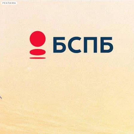
РЕКЛАМА
Афиша Plus
#телегид
Фонтанка.ру
Сегодня:
2026.08.09
11:54
Афиша Plus
кино
спектакли
выставки
концерты
лекции
книги
афиша плюс
новости
+