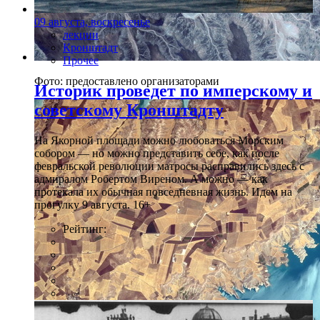
09 августа, воскресенье
лекции
Кронштадт
Прочее
Фото: предоставлено организаторами
Историк проведет по имперскому и
советскому Кронштадту
На Якорной площади можно любоваться Морским
собором — но можно представить себе, как после
февральской революции матросы расправились здесь с
адмиралом Робертом Виреном. А можно — как
протекала их обычная повседневная жизнь. Идем на
прогулку 9 августа. 16+
Рейтинг: