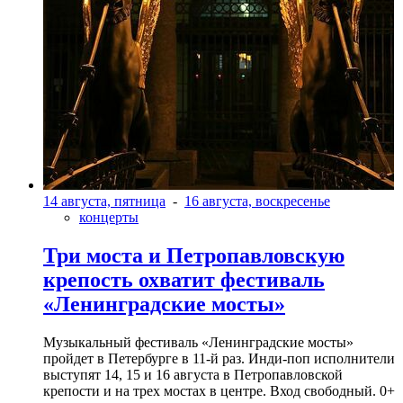
14 августа, пятница
-
16 августа, воскресенье
концерты
Три моста и Петропавловскую
крепость охватит фестиваль
«Ленинградские мосты»
Музыкальный фестиваль «Ленинградские мосты»
пройдет в Петербурге в 11-й раз. Инди-поп исполнители
выступят 14, 15 и 16 августа в Петропавловской
крепости и на трех мостах в центре. Вход свободный. 0+