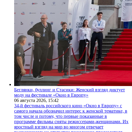
Беглянки, буллинг и Стасики: Женский взгляд диктует
моду на фестивале «Окно в Европу»
06 августа 2026,
15:42
34-й фестиваль российского кино «Окно в Европу» с
самого начала обозначил интерес к женской тематике, в
том числе и потому, что первые показанные в
программе фильмы сняты режиссерами-женщинами. Их
яростный взгляд на мир во многом отвечает