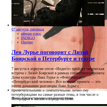
07 августа, пятница
афиша плюс
INDIGO
Прочее
Лев Лурье поговорит с Лизой
Боярской о Петербурге и театре
7 августа в атриуме отеля «Индиго» пройдет творческая
встреча с Лизой Боярской в рамках совместного проекта
Дома культуры Льва Лурье и «Фонтанки.ру»
«Петербургский человек». Все встречи проекта — это
почти домашние разговоры Льва Лурье с
примечательными и симпатичными лично ему
петербуржцами на самые разные темы, в том числе о
Фото: предоставлено организаторами
Петербурге и жизни в городе на Неве.
Рейтинг: