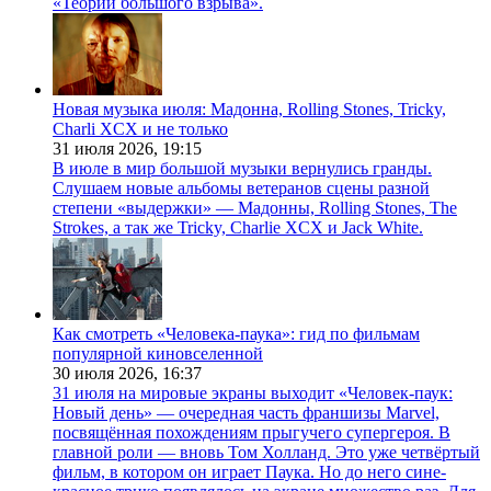
«Теории большого взрыва».
Новая музыка июля: Мадонна, Rolling Stones, Tricky,
Charli XCX и не только
31 июля 2026,
19:15
В июле в мир большой музыки вернулись гранды.
Слушаем новые альбомы ветеранов сцены разной
степени «выдержки» — Мадонны, Rolling Stones, The
Strokes, а так же Tricky, Charlie XCX и Jack White.
Как смотреть «Человека-паука»: гид по фильмам
популярной киновселенной
30 июля 2026,
16:37
31 июля на мировые экраны выходит «Человек-паук:
Новый день» — очередная часть франшизы Marvel,
посвящённая похождениям прыгучего супергероя. В
главной роли — вновь Том Холланд. Это уже четвёртый
фильм, в котором он играет Паука. Но до него сине-