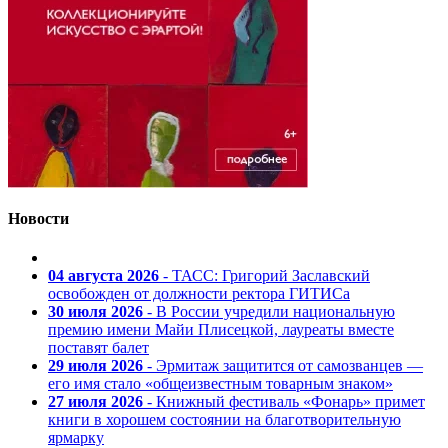
Новости
04 августа 2026
- ТАСС: Григорий Заславский
освобожден от должности ректора ГИТИСа
30 июля 2026
- В России учредили национальную
премию имени Майи Плисецкой, лауреаты вместе
поставят балет
29 июля 2026
- Эрмитаж защитится от самозванцев —
его имя стало «общеизвестным товарным знаком»
27 июля 2026
- Книжный фестиваль «Фонарь» примет
книги в хорошем состоянии на благотворительную
ярмарку