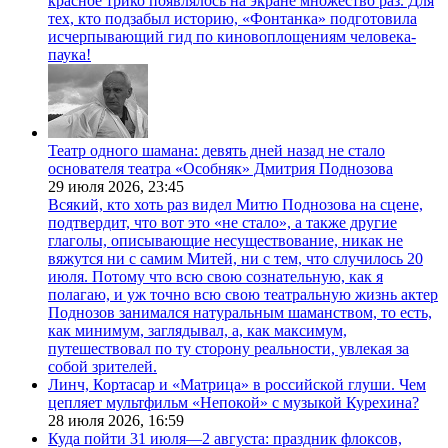
красное трико появлялось на экране множество раз. Для
тех, кто подзабыл историю, «Фонтанка» подготовила
исчерпывающий гид по киновоплощениям человека-
паука!
Театр одного шамана: девять дней назад не стало
основателя театра «Особняк» Дмитрия Поднозова
29 июля 2026,
23:45
Всякий, кто хоть раз видел Митю Поднозова на сцене,
подтвердит, что вот это «не стало», а также другие
глаголы, описывающие несуществование, никак не
вяжутся ни с самим Митей, ни с тем, что случилось 20
июля. Потому что всю свою сознательную, как я
полагаю, и уж точно всю свою театральную жизнь актер
Поднозов занимался натуральным шаманством, то есть,
как минимум, заглядывал, а, как максимум,
путешествовал по ту сторону реальности, увлекая за
собой зрителей.
Линч, Кортасар и «Матрица» в российской глуши. Чем
цепляет мультфильм «Непокой» с музыкой Курехина?
28 июля 2026,
16:59
Куда пойти 31 июля—2 августа: праздник флоксов,