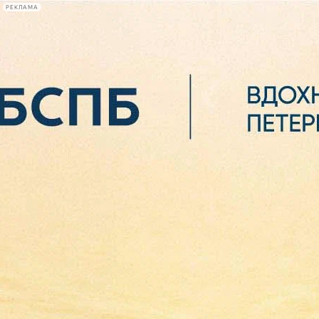
РЕКЛАМА
Афиша Plus
#телегид
Фонтанка.ру
Сегодня:
2026.08.07
02:43
Афиша Plus
кино
спектакли
выставки
концерты
лекции
книги
афиша плюс
новости
+