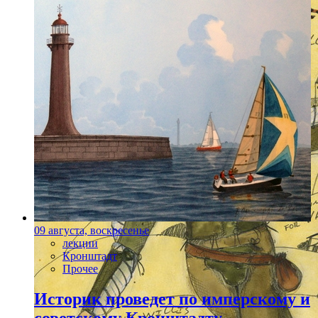
09 августа, воскресенье
лекции
Кронштадт
Прочее
Историк проведет по имперскому и