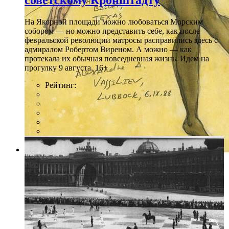
советскому Кронштадту
На Якорной площади можно любоваться Морским
собором — но можно представить себе, как после
февральской революции матросы расправились здесь с
адмиралом Робертом Виреном. А можно — как
протекала их обычная повседневная жизнь. Идем на
прогулку 9 августа. 16+
Рейтинг:
Фото: предоставлено организаторами