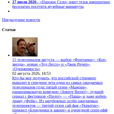
27 июля 2026
- «Царское Село» зовет тезок императриц
бесплатно посетить музейные маршруты
Предыдущие новости
Статьи
15 телесериалов августа — выбор «Фонтанки»: «Коп-
звезда», новые «Тед Лессо» и «Джек Ричер»,
«Одержимость»
02 августа 2026,
18:53
Кто бы мог подумать, что российский стриминг
вывалит в середине лета одни из самых ожидаемых
телесериалов года: пятый сезон «Мажора»,
паранормальную комедию «Зовите Витю!», лучший
сериал с фестиваля «Пилот» — «Паша» и даже кибер-
драму «Фейк». Из зарубежных особо ожидаемых
телепроектов — третий сезон сай-фая «Укрытие»,
приквел «Блондинки в законе» и очередной спин-офф