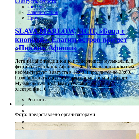
08 августа, суббота
концерты
Елагин остров
Прочее
SLAVA MARLOW, ЛСП, «Бонд с
кнопкой». Елагин остров примет
«Пикник Афиши»
Летний вайб традиционно поддерживает музыкальный
фестиваль «Пикник Афиши». Фестиваль под открытым
небом стартует 8 августа в 12:00 и продлится до 23:00.
Развернут пять сцен, интерактивные зоны и фудкорт.
Музыкальную программу составят рэп, инди и
электроника. 0+
Рейтинг:
Фото: предоставлено организаторами