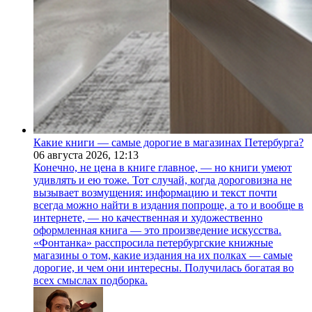
Какие книги — самые дорогие в магазинах Петербурга?
06 августа 2026,
12:13
Конечно, не цена в книге главное, — но книги умеют
удивлять и ею тоже. Тот случай, когда дороговизна не
вызывает возмущения: информацию и текст почти
всегда можно найти в издания попроще, а то и вообще в
интернете, — но качественная и художественно
оформленная книга — это произведение искусства.
«Фонтанка» расспросила петербургские книжные
магазины о том, какие издания на их полках — самые
дорогие, и чем они интересны. Получилась богатая во
всех смыслах подборка.