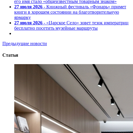
его имя стало «общеизвестным товарным знаком»
27 июля 2026
- Книжный фестиваль «Фонарь» примет
книги в хорошем состоянии на благотворительную
ярмарку
27 июля 2026
- «Царское Село» зовет тезок императриц
бесплатно посетить музейные маршруты
Предыдущие новости
Статьи