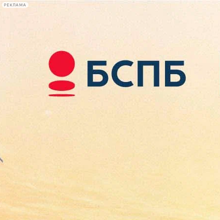
РЕКЛАМА
Афиша Plus
#телегид
Фонтанка.ру
Сегодня:
2026.08.07
08:56
Афиша Plus
кино
спектакли
выставки
концерты
лекции
книги
афиша плюс
новости
+