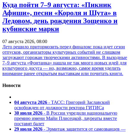
Куда пойти 7–9 августа: «Пикник
Афиши», песни «Короля и Шута» в
Ледовом, день рождения Зощенко и
кубинские марки
07 августа 2026, 08:00
Лето решило притормозить перед финалом: пока идет сезон
отпусков, организаторы культурных событий не слишком
загружают горожан творческими активностями. В выходные
7–9 августа «Фонтанка» нашла не так много новых идей для
культурного досуга — но, возможно, самое время уделить
внимание ранее открытым выставкам или почитать книги.
Новости
04 августа 2026
- ТАСС: Григорий Заславский
освобожден от должности ректора ГИТИСа
30 июля 2026
- В России учредили национальную
премию имени Майи Плисецкой, лауреаты вместе
поставят балет
29 июля 2026
- Эрмитаж защитится от самозванцев —