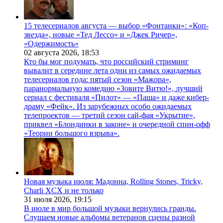
15 телесериалов августа — выбор «Фонтанки»: «Коп-
звезда», новые «Тед Лессо» и «Джек Ричер»,
«Одержимость»
02 августа 2026,
18:53
Кто бы мог подумать, что российский стриминг
вывалит в середине лета одни из самых ожидаемых
телесериалов года: пятый сезон «Мажора»,
паранормальную комедию «Зовите Витю!», лучший
сериал с фестиваля «Пилот» — «Паша» и даже кибер-
драму «Фейк». Из зарубежных особо ожидаемых
телепроектов — третий сезон сай-фая «Укрытие»,
приквел «Блондинки в законе» и очередной спин-офф
«Теории большого взрыва».
Новая музыка июля: Мадонна, Rolling Stones, Tricky,
Charli XCX и не только
31 июля 2026,
19:15
В июле в мир большой музыки вернулись гранды.
Слушаем новые альбомы ветеранов сцены разной