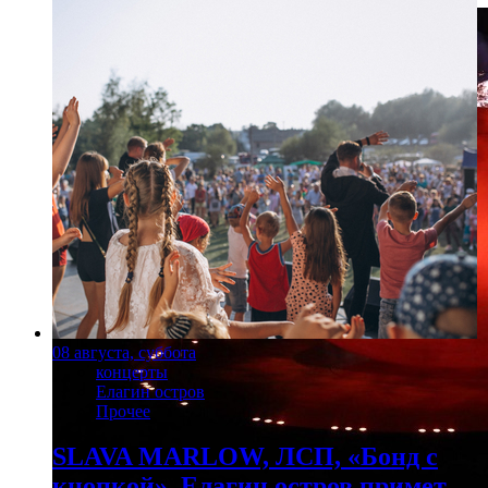
08 августа, суббота
концерты
Елагин остров
Прочее
SLAVA MARLOW, ЛСП, «Бонд с
кнопкой». Елагин остров примет