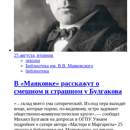
25 августа, вторник
лекции
Библиотека им. В.В. Маяковского
библиотеки
В «Маяковке» расскажут о
смешном и страшном у Булгакова
»…склад моего ума сатирический. Из-под пера выходят
вещи, которые порою, по-видимому, остро задевают
общественно-коммунистические круги», — сообщал
Михаил Булгаков на допросах в ОГПУ. Узнаем
подробнее о сатире автора «Мастера и Маргариты» 25
августа в библиотеке им. Маяковского, на лекции