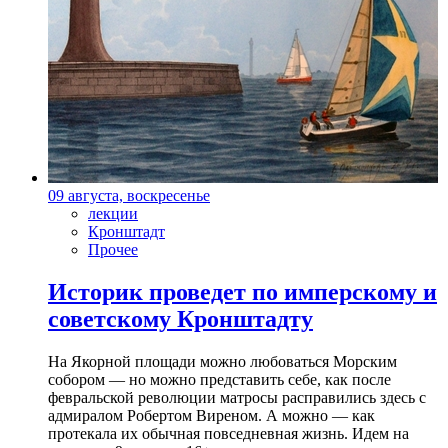
09 августа, воскресенье
лекции
Кронштадт
Прочее
Историк проведет по имперскому и
советскому Кронштадту
На Якорной площади можно любоваться Морским
собором — но можно представить себе, как после
февральской революции матросы расправились здесь с
адмиралом Робертом Виреном. А можно — как
протекала их обычная повседневная жизнь. Идем на