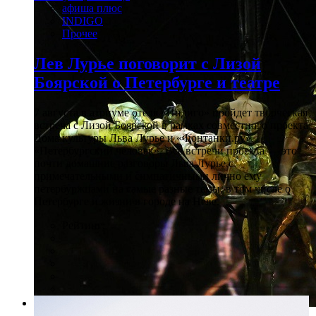
афиша плюс
INDIGO
Прочее
Лев Лурье поговорит с Лизой
Боярской о Петербурге и театре
7 августа в атриуме отеля «Индиго» пройдет творческая
встреча с Лизой Боярской в рамках совместного проекта
Дома культуры Льва Лурье и «Фонтанки.ру»
«Петербургский человек». Все встречи проекта — это
почти домашние разговоры Льва Лурье с
примечательными и симпатичными лично ему
петербуржцами на самые разные темы, в том числе о
Петербурге и жизни в городе на Неве.
Рейтинг: