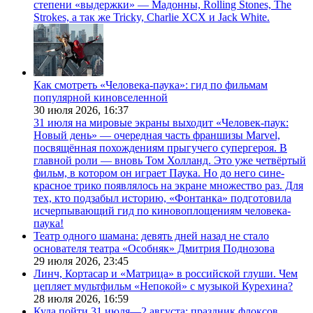
степени «выдержки» — Мадонны, Rolling Stones, The
Strokes, а так же Tricky, Charlie XCX и Jack White.
Как смотреть «Человека-паука»: гид по фильмам
популярной киновселенной
30 июля 2026,
16:37
31 июля на мировые экраны выходит «Человек-паук:
Новый день» — очередная часть франшизы Marvel,
посвящённая похождениям прыгучего супергероя. В
главной роли — вновь Том Холланд. Это уже четвёртый
фильм, в котором он играет Паука. Но до него сине-
красное трико появлялось на экране множество раз. Для
тех, кто подзабыл историю, «Фонтанка» подготовила
исчерпывающий гид по киновоплощениям человека-
паука!
Театр одного шамана: девять дней назад не стало
основателя театра «Особняк» Дмитрия Поднозова
29 июля 2026,
23:45
Линч, Кортасар и «Матрица» в российской глуши. Чем
цепляет мультфильм «Непокой» с музыкой Курехина?
28 июля 2026,
16:59
Куда пойти 31 июля—2 августа: праздник флоксов,