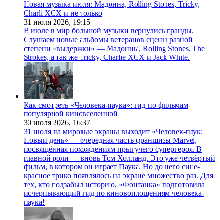
Новая музыка июля: Мадонна, Rolling Stones, Tricky,
Charli XCX и не только
31 июля 2026,
19:15
В июле в мир большой музыки вернулись гранды.
Слушаем новые альбомы ветеранов сцены разной
степени «выдержки» — Мадонны, Rolling Stones, The
Strokes, а так же Tricky, Charlie XCX и Jack White.
Как смотреть «Человека-паука»: гид по фильмам
популярной киновселенной
30 июля 2026,
16:37
31 июля на мировые экраны выходит «Человек-паук:
Новый день» — очередная часть франшизы Marvel,
посвящённая похождениям прыгучего супергероя. В
главной роли — вновь Том Холланд. Это уже четвёртый
фильм, в котором он играет Паука. Но до него сине-
красное трико появлялось на экране множество раз. Для
тех, кто подзабыл историю, «Фонтанка» подготовила
исчерпывающий гид по киновоплощениям человека-
паука!