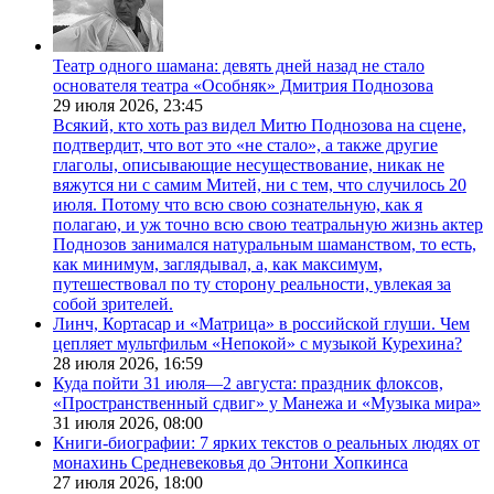
Театр одного шамана: девять дней назад не стало
основателя театра «Особняк» Дмитрия Поднозова
29 июля 2026,
23:45
Всякий, кто хоть раз видел Митю Поднозова на сцене,
подтвердит, что вот это «не стало», а также другие
глаголы, описывающие несуществование, никак не
вяжутся ни с самим Митей, ни с тем, что случилось 20
июля. Потому что всю свою сознательную, как я
полагаю, и уж точно всю свою театральную жизнь актер
Поднозов занимался натуральным шаманством, то есть,
как минимум, заглядывал, а, как максимум,
путешествовал по ту сторону реальности, увлекая за
собой зрителей.
Линч, Кортасар и «Матрица» в российской глуши. Чем
цепляет мультфильм «Непокой» с музыкой Курехина?
28 июля 2026,
16:59
Куда пойти 31 июля—2 августа: праздник флоксов,
«Пространственный сдвиг» у Манежа и «Музыка мира»
31 июля 2026,
08:00
Книги-биографии: 7 ярких текстов о реальных людях от
монахинь Средневековья до Энтони Хопкинса
27 июля 2026,
18:00