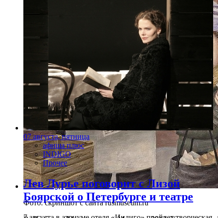
07 августа, пятница
афиша плюс
INDIGO
Прочее
Лев Лурье поговорит с Лизой
Боярской о Петербурге и театре
Фото: скриншот с сайта rusmuseum.ru
7 августа в атриуме отеля «Индиго» пройдет творческая