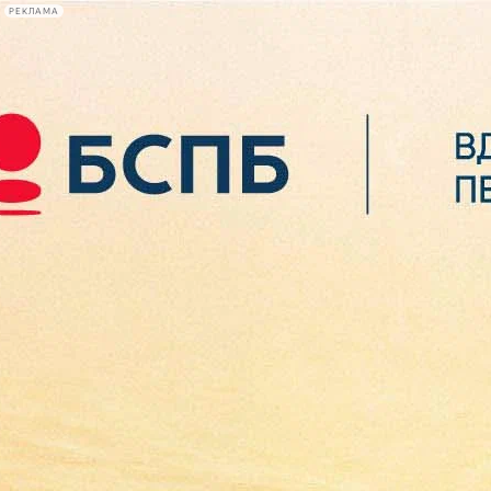
РЕКЛАМА
Афиша Plus
#телегид
Фонтанка.ру
Сегодня:
2026.08.07
05:40
Афиша Plus
кино
спектакли
выставки
концерты
лекции
книги
афиша плюс
новости
+