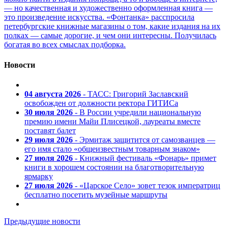
— но качественная и художественно оформленная книга —
это произведение искусства. «Фонтанка» расспросила
петербургские книжные магазины о том, какие издания на их
полках — самые дорогие, и чем они интересны. Получилась
богатая во всех смыслах подборка.
Новости
04 августа 2026
- ТАСС: Григорий Заславский
освобожден от должности ректора ГИТИСа
30 июля 2026
- В России учредили национальную
премию имени Майи Плисецкой, лауреаты вместе
поставят балет
29 июля 2026
- Эрмитаж защитится от самозванцев —
его имя стало «общеизвестным товарным знаком»
27 июля 2026
- Книжный фестиваль «Фонарь» примет
книги в хорошем состоянии на благотворительную
ярмарку
27 июля 2026
- «Царское Село» зовет тезок императриц
бесплатно посетить музейные маршруты
Предыдущие новости