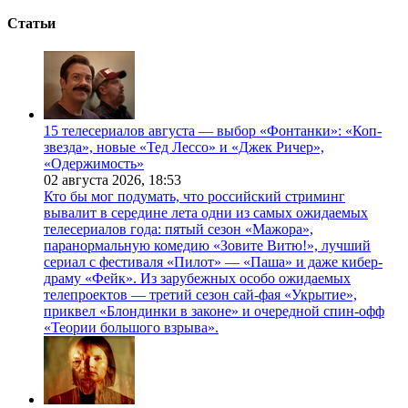
Статьи
15 телесериалов августа — выбор «Фонтанки»: «Коп-
звезда», новые «Тед Лессо» и «Джек Ричер»,
«Одержимость»
02 августа 2026,
18:53
Кто бы мог подумать, что российский стриминг
вывалит в середине лета одни из самых ожидаемых
телесериалов года: пятый сезон «Мажора»,
паранормальную комедию «Зовите Витю!», лучший
сериал с фестиваля «Пилот» — «Паша» и даже кибер-
драму «Фейк». Из зарубежных особо ожидаемых
телепроектов — третий сезон сай-фая «Укрытие»,
приквел «Блондинки в законе» и очередной спин-офф
«Теории большого взрыва».