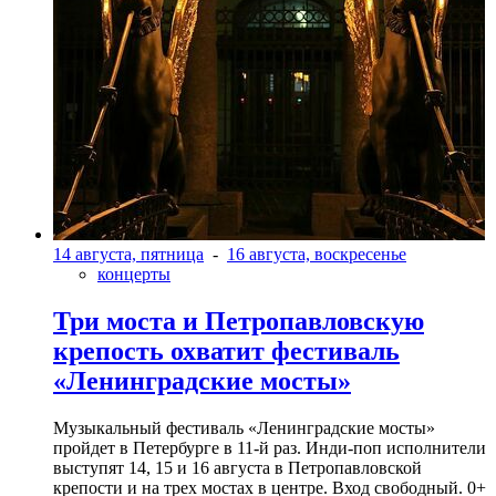
14 августа, пятница
-
16 августа, воскресенье
концерты
Три моста и Петропавловскую
крепость охватит фестиваль
«Ленинградские мосты»
Музыкальный фестиваль «Ленинградские мосты»
пройдет в Петербурге в 11-й раз. Инди-поп исполнители
выступят 14, 15 и 16 августа в Петропавловской
крепости и на трех мостах в центре. Вход свободный. 0+