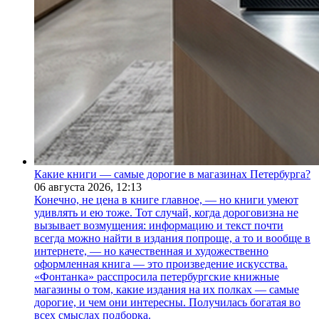
Какие книги — самые дорогие в магазинах Петербурга?
06 августа 2026,
12:13
Конечно, не цена в книге главное, — но книги умеют
удивлять и ею тоже. Тот случай, когда дороговизна не
вызывает возмущения: информацию и текст почти
всегда можно найти в издания попроще, а то и вообще в
интернете, — но качественная и художественно
оформленная книга — это произведение искусства.
«Фонтанка» расспросила петербургские книжные
магазины о том, какие издания на их полках — самые
дорогие, и чем они интересны. Получилась богатая во
всех смыслах подборка.