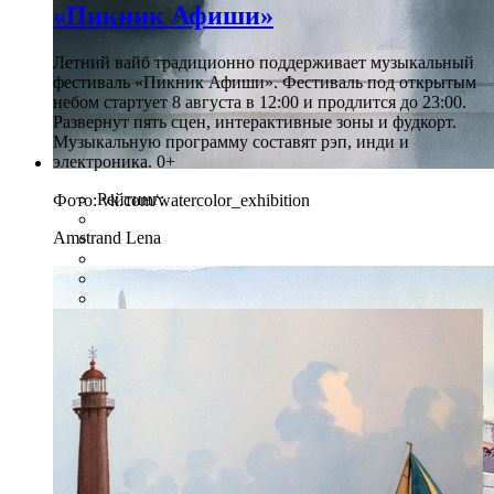
«Пикник Афиши»
Летний вайб традиционно поддерживает музыкальный
фестиваль «Пикник Афиши». Фестиваль под открытым
небом стартует 8 августа в 12:00 и продлится до 23:00.
Развернут пять сцен, интерактивные зоны и фудкорт.
Музыкальную программу составят рэп, инди и
электроника. 0+
Рейтинг:
Фото: vk.com/watercolor_exhibition
Amstrand Lena