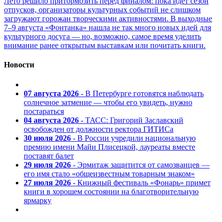
Лето решило притормозить перед финалом: пока идет сезон
отпусков, организаторы культурных событий не слишком
загружают горожан творческими активностями. В выходные
7–9 августа «Фонтанка» нашла не так много новых идей для
культурного досуга — но, возможно, самое время уделить
внимание ранее открытым выставкам или почитать книги.
Новости
07 августа 2026
- В Петербурге готовятся наблюдать
солнечное затмение — чтобы его увидеть, нужно
постараться
04 августа 2026
- ТАСС: Григорий Заславский
освобожден от должности ректора ГИТИСа
30 июля 2026
- В России учредили национальную
премию имени Майи Плисецкой, лауреаты вместе
поставят балет
29 июля 2026
- Эрмитаж защитится от самозванцев —
его имя стало «общеизвестным товарным знаком»
27 июля 2026
- Книжный фестиваль «Фонарь» примет
книги в хорошем состоянии на благотворительную
ярмарку