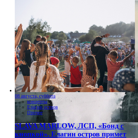
08 августа, суббота
концерты
Елагин остров
Прочее
SLAVA MARLOW, ЛСП, «Бонд с
кнопкой». Елагин остров примет