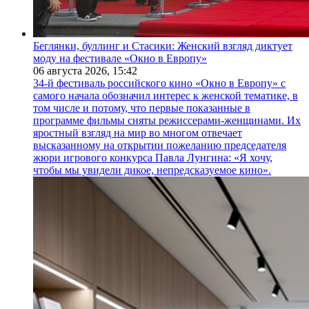
Беглянки, буллинг и Стасики: Женский взгляд диктует
моду на фестивале «Окно в Европу»
06 августа 2026,
15:42
34-й фестиваль российского кино «Окно в Европу» с
самого начала обозначил интерес к женской тематике, в
том числе и потому, что первые показанные в
программе фильмы сняты режиссерами-женщинами. Их
яростный взгляд на мир во многом отвечает
высказанному на открытии пожеланию председателя
жюри игрового конкурса Павла Лунгина: «Я хочу,
чтобы мы увидели дикое, непредсказуемое кино».