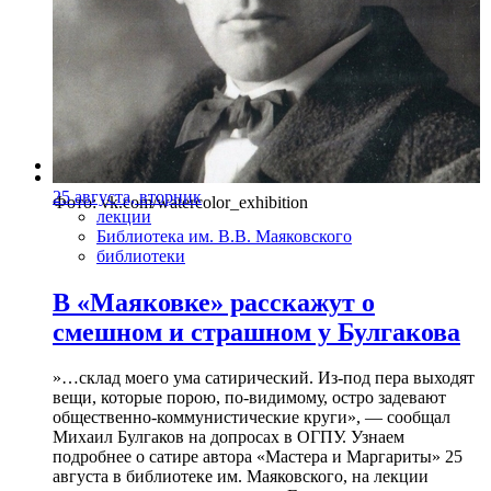
25 августа, вторник
Фото: vk.com/watercolor_exhibition
лекции
Библиотека им. В.В. Маяковского
библиотеки
В «Маяковке» расскажут о
смешном и страшном у Булгакова
»…склад моего ума сатирический. Из-под пера выходят
вещи, которые порою, по-видимому, остро задевают
общественно-коммунистические круги», — сообщал
Михаил Булгаков на допросах в ОГПУ. Узнаем
подробнее о сатире автора «Мастера и Маргариты» 25
августа в библиотеке им. Маяковского, на лекции