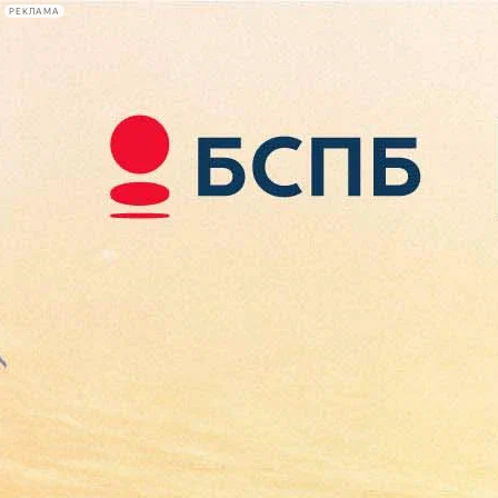
РЕКЛАМА
Афиша Plus
#телегид
Фонтанка.ру
Сегодня:
2026.08.08
23:15
Афиша Plus
кино
спектакли
выставки
концерты
лекции
книги
афиша плюс
новости
+