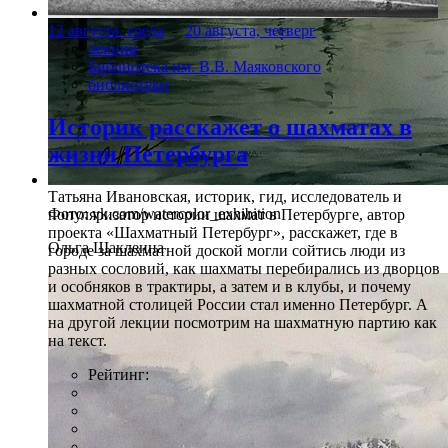
12 августа, среда
-
20 августа, четверг
лекции
Библиотека им. В.В. Маяковского
библиотеки
Историк расскажет о шахматах в
жизни Петербурга
Татьяна Ивановская, историк, гид, исследователь и
Фото: vk.com/watercolor_exhibition
популяризатор истории шахмат в Петербурге, автор
проекта «Шахматный Петербург», расскажет, где в
Ольга Шаклеина
городе за шахматной доской могли сойтись люди из
разных сословий, как шахматы перебирались из дворцов
и особняков в трактиры, а затем и в клубы, и почему
шахматной столицей России стал именно Петербург. А
на другой лекции посмотрим на шахматную партию как
на текст.
Рейтинг: