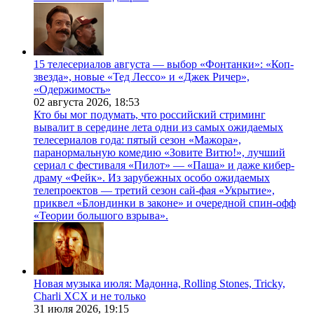
15 телесериалов августа — выбор «Фонтанки»: «Коп-
звезда», новые «Тед Лессо» и «Джек Ричер»,
«Одержимость»
02 августа 2026,
18:53
Кто бы мог подумать, что российский стриминг
вывалит в середине лета одни из самых ожидаемых
телесериалов года: пятый сезон «Мажора»,
паранормальную комедию «Зовите Витю!», лучший
сериал с фестиваля «Пилот» — «Паша» и даже кибер-
драму «Фейк». Из зарубежных особо ожидаемых
телепроектов — третий сезон сай-фая «Укрытие»,
приквел «Блондинки в законе» и очередной спин-офф
«Теории большого взрыва».
Новая музыка июля: Мадонна, Rolling Stones, Tricky,
Charli XCX и не только
31 июля 2026,
19:15