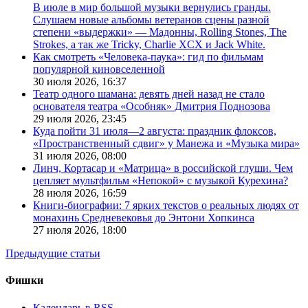
В июле в мир большой музыки вернулись гранды.
Слушаем новые альбомы ветеранов сцены разной
степени «выдержки» — Мадонны, Rolling Stones, The
Strokes, а так же Tricky, Charlie XCX и Jack White.
Как смотреть «Человека-паука»: гид по фильмам
популярной киновселенной
30 июля 2026,
16:37
Театр одного шамана: девять дней назад не стало
основателя театра «Особняк» Дмитрия Поднозова
29 июля 2026,
23:45
Куда пойти 31 июля—2 августа: праздник флоксов,
«Пространственный сдвиг» у Манежа и «Музыка мира»
31 июля 2026,
08:00
Линч, Кортасар и «Матрица» в российской глуши. Чем
цепляет мультфильм «Непокой» с музыкой Курехина?
28 июля 2026,
16:59
Книги-биографии: 7 ярких текстов о реальных людях от
монахинь Средневековья до Энтони Хопкинса
27 июля 2026,
18:00
Предыдущие статьи
Фишки
Календарь в RSS