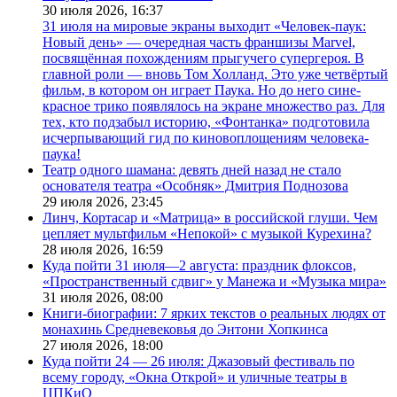
30 июля 2026,
16:37
31 июля на мировые экраны выходит «Человек-паук:
Новый день» — очередная часть франшизы Marvel,
посвящённая похождениям прыгучего супергероя. В
главной роли — вновь Том Холланд. Это уже четвёртый
фильм, в котором он играет Паука. Но до него сине-
красное трико появлялось на экране множество раз. Для
тех, кто подзабыл историю, «Фонтанка» подготовила
исчерпывающий гид по киновоплощениям человека-
паука!
Театр одного шамана: девять дней назад не стало
основателя театра «Особняк» Дмитрия Поднозова
29 июля 2026,
23:45
Линч, Кортасар и «Матрица» в российской глуши. Чем
цепляет мультфильм «Непокой» с музыкой Курехина?
28 июля 2026,
16:59
Куда пойти 31 июля—2 августа: праздник флоксов,
«Пространственный сдвиг» у Манежа и «Музыка мира»
31 июля 2026,
08:00
Книги-биографии: 7 ярких текстов о реальных людях от
монахинь Средневековья до Энтони Хопкинса
27 июля 2026,
18:00
Куда пойти 24 — 26 июля: Джазовый фестиваль по
всему городу, «Окна Открой» и уличные театры в
ЦПКиО