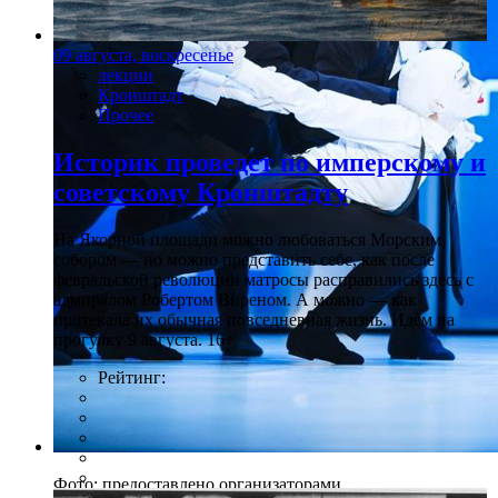
09 августа, воскресенье
лекции
Кронштадт
Прочее
Историк проведет по имперскому и
советскому Кронштадту
На Якорной площади можно любоваться Морским
собором — но можно представить себе, как после
февральской революции матросы расправились здесь с
адмиралом Робертом Виреном. А можно — как
протекала их обычная повседневная жизнь. Идем на
прогулку 9 августа. 16+
Рейтинг:
Фото: предоставлено организаторами