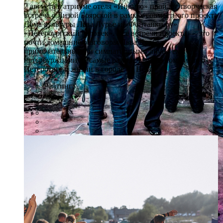
7 августа в атриуме отеля «Индиго» пройдет творческая
встреча с Лизой Боярской в рамках совместного проекта
Дома культуры Льва Лурье и «Фонтанки.ру»
«Петербургский человек». Все встречи проекта — это
почти домашние разговоры Льва Лурье с
примечательными и симпатичными лично ему
петербуржцами на самые разные темы, в том числе о
Петербурге и жизни в городе на Неве.
Рейтинг: