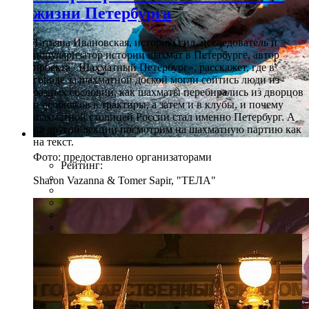
жизни Петербурга
Татьяна Ивановская, историк, гид, исследователь и
популяризатор истории шахмат в Петербурге, автор
проекта «Шахматный Петербург», расскажет, где в
городе за шахматной доской могли сойтись люди из
разных сословий, как шахматы перебирались из дворцов
и особняков в трактиры, а затем и в клубы, и почему
шахматной столицей России стал именно Петербург. А
на другой лекции посмотрим на шахматную партию как
на текст.
Фото: предоставлено организаторами
Рейтинг:
Sharon Vazanna & Tomer Sapir, "ТЕЛА"