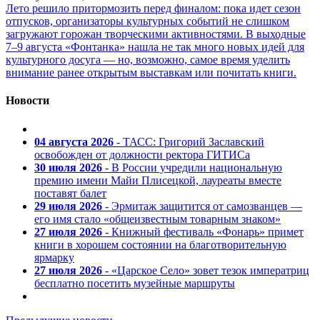
Лето решило притормозить перед финалом: пока идет сезон
отпусков, организаторы культурных событий не слишком
загружают горожан творческими активностями. В выходные
7–9 августа «Фонтанка» нашла не так много новых идей для
культурного досуга — но, возможно, самое время уделить
внимание ранее открытым выставкам или почитать книги.
Новости
04 августа 2026
- ТАСС: Григорий Заславский
освобожден от должности ректора ГИТИСа
30 июля 2026
- В России учредили национальную
премию имени Майи Плисецкой, лауреаты вместе
поставят балет
29 июля 2026
- Эрмитаж защитится от самозванцев —
его имя стало «общеизвестным товарным знаком»
27 июля 2026
- Книжный фестиваль «Фонарь» примет
книги в хорошем состоянии на благотворительную
ярмарку
27 июля 2026
- «Царское Село» зовет тезок императриц
бесплатно посетить музейные маршруты