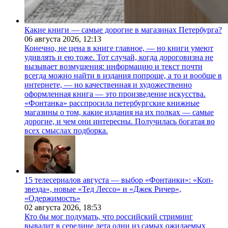
Какие книги — самые дорогие в магазинах Петербурга?
06 августа 2026,
12:13
Конечно, не цена в книге главное, — но книги умеют
удивлять и ею тоже. Тот случай, когда дороговизна не
вызывает возмущения: информацию и текст почти
всегда можно найти в издания попроще, а то и вообще в
интернете, — но качественная и художественно
оформленная книга — это произведение искусства.
«Фонтанка» расспросила петербургские книжные
магазины о том, какие издания на их полках — самые
дорогие, и чем они интересны. Получилась богатая во
всех смыслах подборка.
15 телесериалов августа — выбор «Фонтанки»: «Коп-
звезда», новые «Тед Лессо» и «Джек Ричер»,
«Одержимость»
02 августа 2026,
18:53
Кто бы мог подумать, что российский стриминг
вывалит в середине лета одни из самых ожидаемых