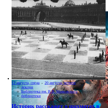
Szeged Contemporary Dance Company, "Абсурдия"
12 августа, среда
-
20 августа, четверг
лекции
Библиотека им. В.В. Маяковского
библиотеки
Историк расскажет о шахматах в