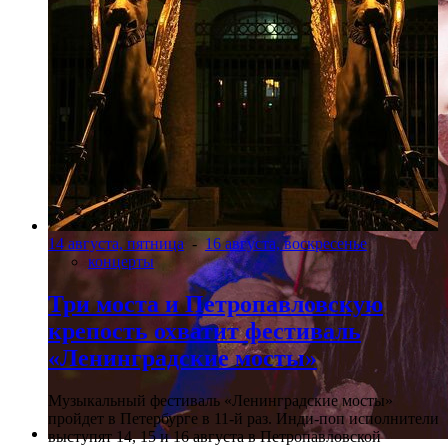
14 августа, пятница
-
16 августа, воскресенье
концерты
Три моста и Петропавловскую
крепость охватит фестиваль
«Ленинградские мосты»
Музыкальный фестиваль «Ленинградские мосты»
пройдет в Петербурге в 11-й раз. Инди-поп исполнители
выступят 14, 15 и 16 августа в Петропавловской