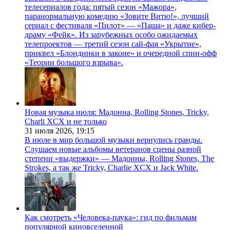
телесериалов года: пятый сезон «Мажора»,
паранормальную комедию «Зовите Витю!», лучший
сериал с фестиваля «Пилот» — «Паша» и даже кибер-
драму «Фейк». Из зарубежных особо ожидаемых
телепроектов — третий сезон сай-фая «Укрытие»,
приквел «Блондинки в законе» и очередной спин-офф
«Теории большого взрыва».
Новая музыка июля: Мадонна, Rolling Stones, Tricky,
Charli XCX и не только
31 июля 2026,
19:15
В июле в мир большой музыки вернулись гранды.
Слушаем новые альбомы ветеранов сцены разной
степени «выдержки» — Мадонны, Rolling Stones, The
Strokes, а так же Tricky, Charlie XCX и Jack White.
Как смотреть «Человека-паука»: гид по фильмам
популярной киновселенной