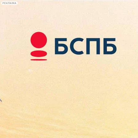
РЕКЛАМА
Афиша Plus
#телегид
Фонтанка.ру
Сегодня:
2026.08.07
10:12
Афиша Plus
кино
спектакли
выставки
концерты
лекции
книги
афиша плюс
новости
+