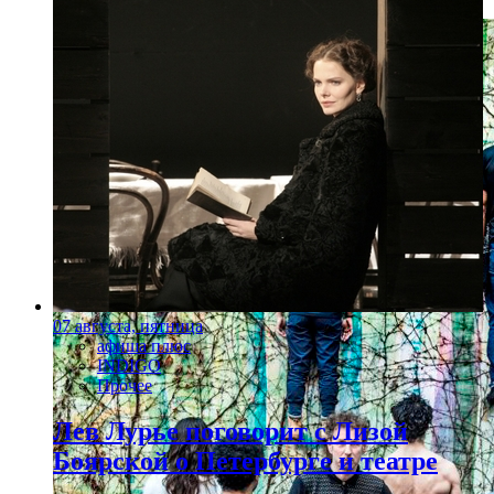
07 августа, пятница
афиша плюс
INDIGO
Прочее
Лев Лурье поговорит с Лизой
Боярской о Петербурге и театре