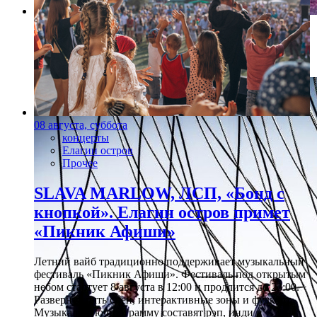
Фото: предоставлено организаторами
Вим Вандекейбус
08 августа, суббота
концерты
Елагин остров
Прочее
SLAVA MARLOW, ЛСП, «Бонд с
кнопкой». Елагин остров примет
«Пикник Афиши»
Летний вайб традиционно поддерживает музыкальный
фестиваль «Пикник Афиши». Фестиваль под открытым
небом стартует 8 августа в 12:00 и продлится до 23:00.
Развернут пять сцен, интерактивные зоны и фудкорт.
Музыкальную программу составят рэп, инди и