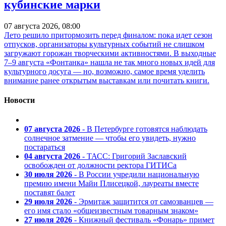
кубинские марки
07 августа 2026, 08:00
Лето решило притормозить перед финалом: пока идет сезон
отпусков, организаторы культурных событий не слишком
загружают горожан творческими активностями. В выходные
7–9 августа «Фонтанка» нашла не так много новых идей для
культурного досуга — но, возможно, самое время уделить
внимание ранее открытым выставкам или почитать книги.
Новости
07 августа 2026
- В Петербурге готовятся наблюдать
солнечное затмение — чтобы его увидеть, нужно
постараться
04 августа 2026
- ТАСС: Григорий Заславский
освобожден от должности ректора ГИТИСа
30 июля 2026
- В России учредили национальную
премию имени Майи Плисецкой, лауреаты вместе
поставят балет
29 июля 2026
- Эрмитаж защитится от самозванцев —
его имя стало «общеизвестным товарным знаком»
27 июля 2026
- Книжный фестиваль «Фонарь» примет