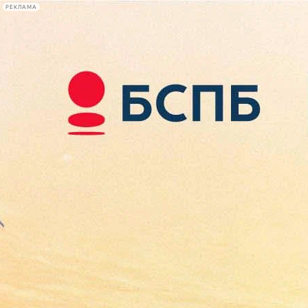
РЕКЛАМА
Афиша Plus
#телегид
Фонтанка.ру
Сегодня:
2026.08.08
00:18
Афиша Plus
кино
спектакли
выставки
концерты
лекции
книги
афиша плюс
новости
+