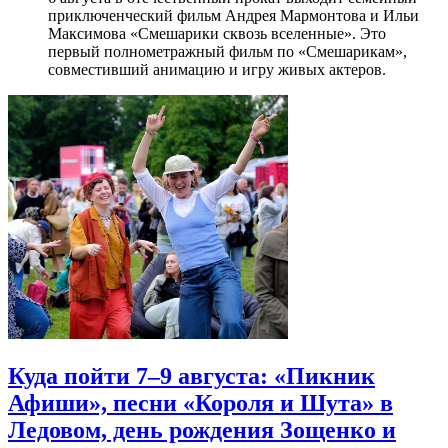
приключенческий фильм Андрея Мармонтова и Ильи
Максимова «Смешарики сквозь вселенные». Это
первый полнометражный фильм по «Смешарикам»,
совместивший анимацию и игру живых актеров.
Куда пойти 7–9 августа: «Пикник
Афиши», песни «Короля и Шута» в
Ледовом, день рождения Зощенко и