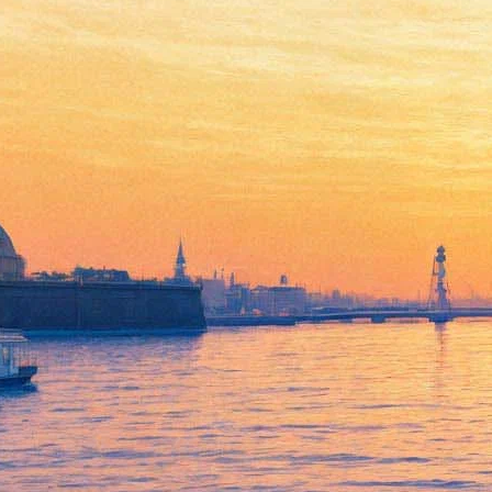
На “Лендоке” покажут
отреставрированного
“Александра Невского”