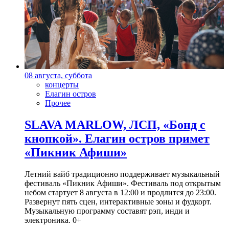
08 августа, суббота
концерты
Елагин остров
Прочее
SLAVA MARLOW, ЛСП, «Бонд с
кнопкой». Елагин остров примет
«Пикник Афиши»
Летний вайб традиционно поддерживает музыкальный
фестиваль «Пикник Афиши». Фестиваль под открытым
небом стартует 8 августа в 12:00 и продлится до 23:00.
Развернут пять сцен, интерактивные зоны и фудкорт.
Музыкальную программу составят рэп, инди и
электроника. 0+