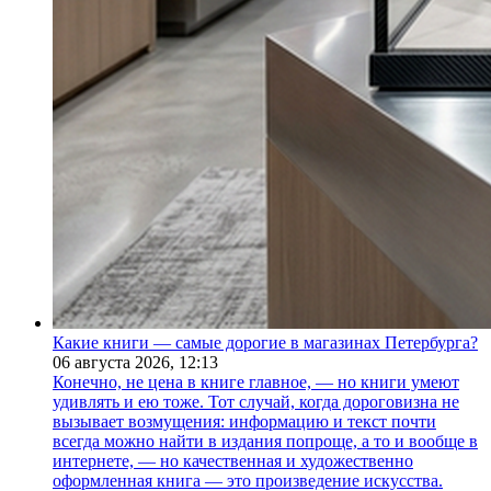
Какие книги — самые дорогие в магазинах Петербурга?
06 августа 2026,
12:13
Конечно, не цена в книге главное, — но книги умеют
удивлять и ею тоже. Тот случай, когда дороговизна не
вызывает возмущения: информацию и текст почти
всегда можно найти в издания попроще, а то и вообще в
интернете, — но качественная и художественно
оформленная книга — это произведение искусства.