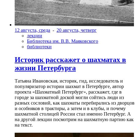
12 августа, среда
-
20 августа, четверг
лекции
Библиотека им. В.В. Маяковского
библиотеки
Историк расскажет о шахматах в
жизни Петербурга
Татьяна Ивановская, историк, гид, исследователь и
популяризатор истории шахмат в Петербурге, автор
проекта «Шахматный Петербург», расскажет, где в
городе за шахматной доской могли сойтись люди из
разных сословий, как шахматы перебирались из дворцов
и особняков в трактиры, а затем и в клубы, и почему
шахматной столицей России стал именно Петербург. А
на другой лекции посмотрим на шахматную партию как
на текст.