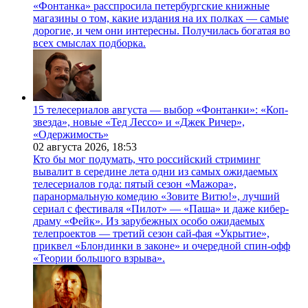
«Фонтанка» расспросила петербургские книжные
магазины о том, какие издания на их полках — самые
дорогие, и чем они интересны. Получилась богатая во
всех смыслах подборка.
15 телесериалов августа — выбор «Фонтанки»: «Коп-
звезда», новые «Тед Лессо» и «Джек Ричер»,
«Одержимость»
02 августа 2026,
18:53
Кто бы мог подумать, что российский стриминг
вывалит в середине лета одни из самых ожидаемых
телесериалов года: пятый сезон «Мажора»,
паранормальную комедию «Зовите Витю!», лучший
сериал с фестиваля «Пилот» — «Паша» и даже кибер-
драму «Фейк». Из зарубежных особо ожидаемых
телепроектов — третий сезон сай-фая «Укрытие»,
приквел «Блондинки в законе» и очередной спин-офф
«Теории большого взрыва».