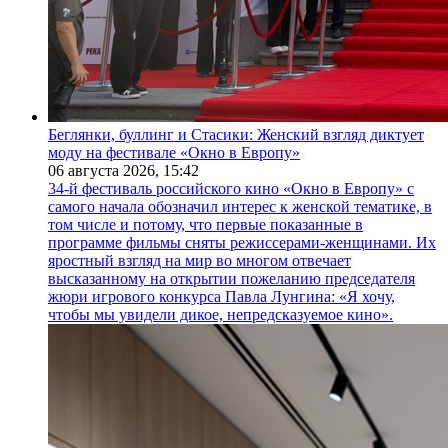
Беглянки, буллинг и Стасики: Женский взгляд диктует
моду на фестивале «Окно в Европу»
06 августа 2026,
15:42
34-й фестиваль российского кино «Окно в Европу» с
самого начала обозначил интерес к женской тематике, в
том числе и потому, что первые показанные в
программе фильмы сняты режиссерами-женщинами. Их
яростный взгляд на мир во многом отвечает
высказанному на открытии пожеланию председателя
жюри игрового конкурса Павла Лунгина: «Я хочу,
чтобы мы увидели дикое, непредсказуемое кино».