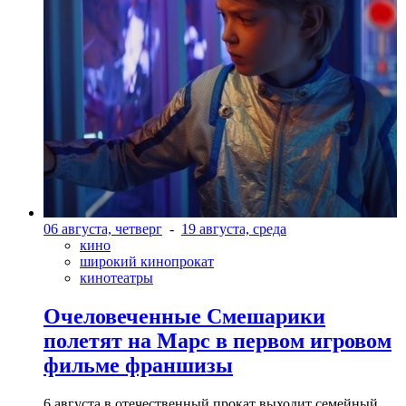
06 августа, четверг
-
19 августа, среда
кино
широкий кинопрокат
кинотеатры
Очеловеченные Смешарики
полетят на Марс в первом игровом
фильме франшизы
6 августа в отечественный прокат выходит семейный