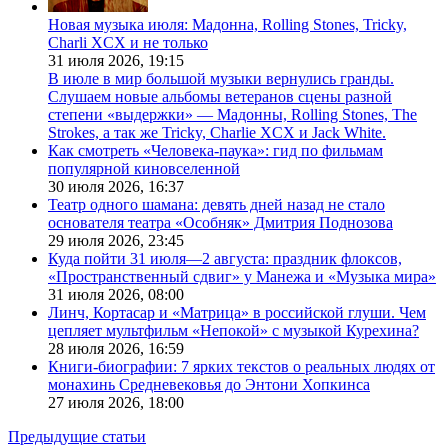
Новая музыка июля: Мадонна, Rolling Stones, Tricky,
Charli XCX и не только
31 июля 2026,
19:15
В июле в мир большой музыки вернулись гранды.
Слушаем новые альбомы ветеранов сцены разной
степени «выдержки» — Мадонны, Rolling Stones, The
Strokes, а так же Tricky, Charlie XCX и Jack White.
Как смотреть «Человека-паука»: гид по фильмам
популярной киновселенной
30 июля 2026,
16:37
Театр одного шамана: девять дней назад не стало
основателя театра «Особняк» Дмитрия Поднозова
29 июля 2026,
23:45
Куда пойти 31 июля—2 августа: праздник флоксов,
«Пространственный сдвиг» у Манежа и «Музыка мира»
31 июля 2026,
08:00
Линч, Кортасар и «Матрица» в российской глуши. Чем
цепляет мультфильм «Непокой» с музыкой Курехина?
28 июля 2026,
16:59
Книги-биографии: 7 ярких текстов о реальных людях от
монахинь Средневековья до Энтони Хопкинса
27 июля 2026,
18:00
Предыдущие статьи