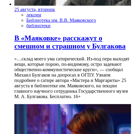
25 августа, вторник
лекции
Библиотека им. В.В. Маяковского
библиотеки
В «Маяковке» расскажут о
смешном и страшном у Булгакова
»…склад моего ума сатирический. Из-под пера выходят
вещи, которые порою, по-видимому, остро задевают
общественно-коммунистические круги», — сообщал
Михаил Булгаков на допросах в ОГПУ. Узнаем
подробнее о сатире автора «Мастера и Маргариты» 25
августа в библиотеке им. Маяковского, на лекции
главного научного сотрудника Государственного музея
М. А. Булгакова. Бесплатно. 16+