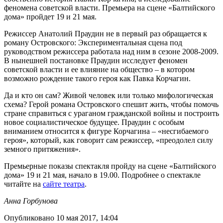
феномена советской власти. Премьера на сцене «Балтийского
дома» пройдет 19 и 21 мая.
Режиссер Анатолий Праудин не в первый раз обращается к
роману Островского: Экспериментальная сцена под
руководством режиссера работала над ним в сезоне 2008-2009.
В нынешней постановке Праудин исследует феномен
советской власти и ее влияние на общество – в котором
возможно рождение такого героя как Павка Корчагин.
Да и кто он сам? Живой человек или только мифологическая
схема? Герой романа Островского спешит жить, чтобы помочь
стране справиться с ураганом гражданской войны и построить
новое социалистическое будущее. Праудин с особым
вниманием относится к фигуре Корчагина – «несгибаемого
героя», который, как говорит сам режиссер, «преодолел силу
земного притяжения».
Премьерные показы спектакля пройду на сцене «Балтийского
дома» 19 и 21 мая, начало в 19.00. Подробнее о спектакле
читайте на
сайте театра
.
Анна Горбунова
Опубликовано 10 мая 2017, 14:04