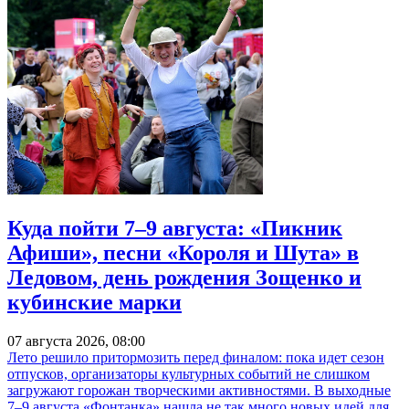
Куда пойти 7–9 августа: «Пикник
Афиши», песни «Короля и Шута» в
Ледовом, день рождения Зощенко и
кубинские марки
07 августа 2026, 08:00
Лето решило притормозить перед финалом: пока идет сезон
отпусков, организаторы культурных событий не слишком
загружают горожан творческими активностями. В выходные
7–9 августа «Фонтанка» нашла не так много новых идей для