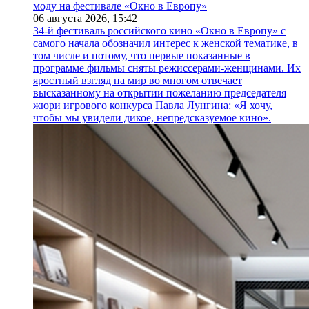
моду на фестивале «Окно в Европу»
06 августа 2026,
15:42
34-й фестиваль российского кино «Окно в Европу» с
самого начала обозначил интерес к женской тематике, в
том числе и потому, что первые показанные в
программе фильмы сняты режиссерами-женщинами. Их
яростный взгляд на мир во многом отвечает
высказанному на открытии пожеланию председателя
жюри игрового конкурса Павла Лунгина: «Я хочу,
чтобы мы увидели дикое, непредсказуемое кино».