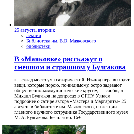
25 августа, вторник
лекции
Библиотека им. В.В. Маяковского
библиотеки
В «Маяковке» расскажут о
смешном и страшном у Булгакова
»…склад моего ума сатирический. Из-под пера выходят
вещи, которые порою, по-видимому, остро задевают
общественно-коммунистические круги», — сообщал
Михаил Булгаков на допросах в ОГПУ. Узнаем
подробнее о сатире автора «Мастера и Маргариты» 25
августа в библиотеке им. Маяковского, на лекции
главного научного сотрудника Государственного музея
М. А. Булгакова. Бесплатно. 16+