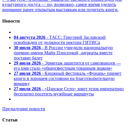
культурного досуга — но, возможно, самое время уделить
внимание ранее открытым выставкам или почитать книги.
Новости
04 августа 2026
- ТАСС: Григорий Заславский
освобожден от должности ректора ГИТИСа
30 июля 2026
- В России учредили национальную
премию имени Майи Плисецкой, лауреаты вместе
поставят балет
29 июля 2026
- Эрмитаж защитится от самозванцев —
его имя стало «общеизвестным товарным знаком»
27 июля 2026
- Книжный фестиваль «Фонарь» примет
книги в хорошем состоянии на благотворительную
ярмарку
27 июля 2026
- «Царское Село» зовет тезок императриц
бесплатно посетить музейные маршруты
Предыдущие новости
Статьи