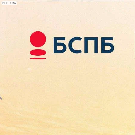
РЕКЛАМА
Афиша Plus
#телегид
Фонтанка.ру
Сегодня:
2026.08.07
16:18
Афиша Plus
кино
спектакли
выставки
концерты
лекции
книги
афиша плюс
новости
+