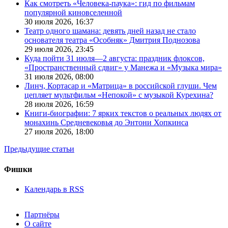
Как смотреть «Человека-паука»: гид по фильмам
популярной киновселенной
30 июля 2026,
16:37
Театр одного шамана: девять дней назад не стало
основателя театра «Особняк» Дмитрия Поднозова
29 июля 2026,
23:45
Куда пойти 31 июля—2 августа: праздник флоксов,
«Пространственный сдвиг» у Манежа и «Музыка мира»
31 июля 2026,
08:00
Линч, Кортасар и «Матрица» в российской глуши. Чем
цепляет мультфильм «Непокой» с музыкой Курехина?
28 июля 2026,
16:59
Книги-биографии: 7 ярких текстов о реальных людях от
монахинь Средневековья до Энтони Хопкинса
27 июля 2026,
18:00
Предыдущие статьи
Фишки
Календарь в RSS
Партнёры
О сайте