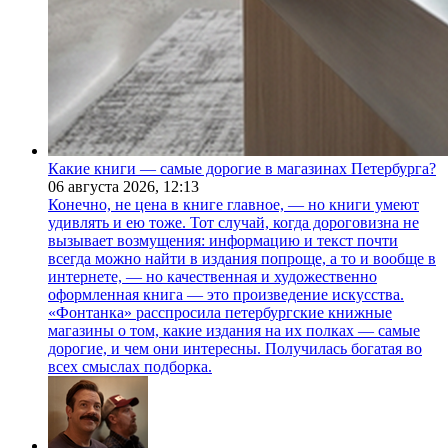
Какие книги — самые дорогие в магазинах Петербурга?
06 августа 2026,
12:13
Конечно, не цена в книге главное, — но книги умеют
удивлять и ею тоже. Тот случай, когда дороговизна не
вызывает возмущения: информацию и текст почти
всегда можно найти в издания попроще, а то и вообще в
интернете, — но качественная и художественно
оформленная книга — это произведение искусства.
«Фонтанка» расспросила петербургские книжные
магазины о том, какие издания на их полках — самые
дорогие, и чем они интересны. Получилась богатая во
всех смыслах подборка.