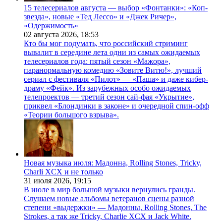
15 телесериалов августа — выбор «Фонтанки»: «Коп-
звезда», новые «Тед Лессо» и «Джек Ричер»,
«Одержимость»
02 августа 2026,
18:53
Кто бы мог подумать, что российский стриминг
вывалит в середине лета одни из самых ожидаемых
телесериалов года: пятый сезон «Мажора»,
паранормальную комедию «Зовите Витю!», лучший
сериал с фестиваля «Пилот» — «Паша» и даже кибер-
драму «Фейк». Из зарубежных особо ожидаемых
телепроектов — третий сезон сай-фая «Укрытие»,
приквел «Блондинки в законе» и очередной спин-офф
«Теории большого взрыва».
Новая музыка июля: Мадонна, Rolling Stones, Tricky,
Charli XCX и не только
31 июля 2026,
19:15
В июле в мир большой музыки вернулись гранды.
Слушаем новые альбомы ветеранов сцены разной
степени «выдержки» — Мадонны, Rolling Stones, The
Strokes, а так же Tricky, Charlie XCX и Jack White.