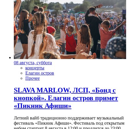
08 августа, суббота
концерты
Елагин остров
Прочее
SLAVA MARLOW, ЛСП, «Бонд с
кнопкой». Елагин остров примет
«Пикник Афиши»
Летний вайб традиционно поддерживает музыкальный
фестиваль «Пикник Афиши». Фестиваль под открытым
небом стартует 8 августа в 12:00 и продлится до 23:00.