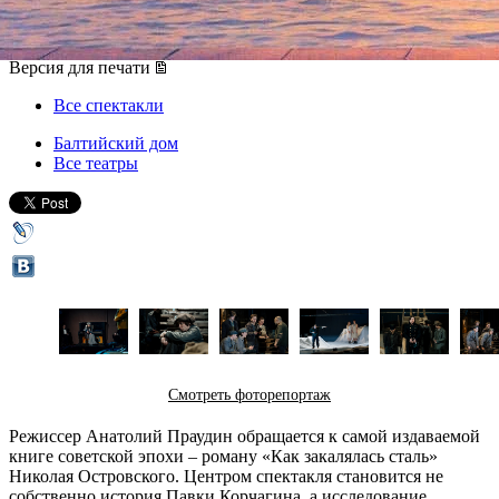
19 мая 2017, пятница
,
19.00
-
21 мая 2017, воскресенье
Версия для печати
Все спектакли
Балтийский дом
Все театры
Смотреть фоторепортаж
Режиссер Анатолий Праудин обращается к самой издаваемой
книге советской эпохи – роману «Как закалялась сталь»
Николая Островского. Центром спектакля становится не
собственно история Павки Корчагина, а исследование