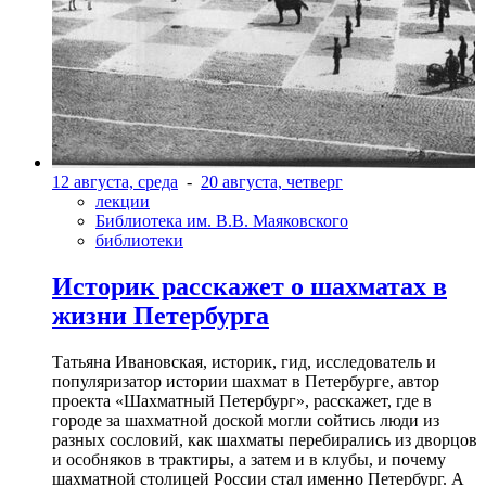
12 августа, среда
-
20 августа, четверг
лекции
Библиотека им. В.В. Маяковского
библиотеки
Историк расскажет о шахматах в
жизни Петербурга
Татьяна Ивановская, историк, гид, исследователь и
популяризатор истории шахмат в Петербурге, автор
проекта «Шахматный Петербург», расскажет, где в
городе за шахматной доской могли сойтись люди из
разных сословий, как шахматы перебирались из дворцов
и особняков в трактиры, а затем и в клубы, и почему
шахматной столицей России стал именно Петербург. А