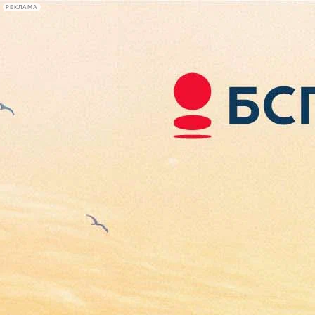
РЕКЛАМА
Афиша Plus
#телегид
Фонтанка.ру
Сегодня:
2026.08.07
12:42
Афиша Plus
кино
спектакли
выставки
концерты
лекции
книги
афиша плюс
новости
+