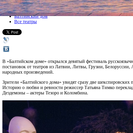
Все спектакли
Балтийский дом
Все театры
В «Балтийском доме» открылся девятый фестиваль русскоязычн
постановок от театров из Латвии, Литвы, Грузии, Белоруссии, 
народных произведений.
Зрители «Балтийского дома» увидят сразу две шекспировских 
Историю о любви и ревности режиссер Татьяна Тимко переклад
Дездемоны – актеры Тезоро и Коломбина.