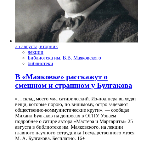
25 августа, вторник
лекции
Библиотека им. В.В. Маяковского
библиотеки
В «Маяковке» расскажут о
смешном и страшном у Булгакова
»…склад моего ума сатирический. Из-под пера выходят
вещи, которые порою, по-видимому, остро задевают
общественно-коммунистические круги», — сообщал
Михаил Булгаков на допросах в ОГПУ. Узнаем
подробнее о сатире автора «Мастера и Маргариты» 25
августа в библиотеке им. Маяковского, на лекции
главного научного сотрудника Государственного музея
М. А. Булгакова. Бесплатно. 16+