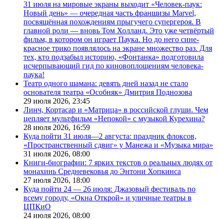
31 июля на мировые экраны выходит «Человек-паук:
Новый день» — очередная часть франшизы Marvel,
посвящённая похождениям прыгучего супергероя. В
главной роли — вновь Том Холланд. Это уже четвёртый
фильм, в котором он играет Паука. Но до него сине-
красное трико появлялось на экране множество раз. Для
тех, кто подзабыл историю, «Фонтанка» подготовила
исчерпывающий гид по киновоплощениям человека-
паука!
Театр одного шамана: девять дней назад не стало
основателя театра «Особняк» Дмитрия Поднозова
29 июля 2026,
23:45
Линч, Кортасар и «Матрица» в российской глуши. Чем
цепляет мультфильм «Непокой» с музыкой Курехина?
28 июля 2026,
16:59
Куда пойти 31 июля—2 августа: праздник флоксов,
«Пространственный сдвиг» у Манежа и «Музыка мира»
31 июля 2026,
08:00
Книги-биографии: 7 ярких текстов о реальных людях от
монахинь Средневековья до Энтони Хопкинса
27 июля 2026,
18:00
Куда пойти 24 — 26 июля: Джазовый фестиваль по
всему городу, «Окна Открой» и уличные театры в
ЦПКиО
24 июля 2026,
08:00