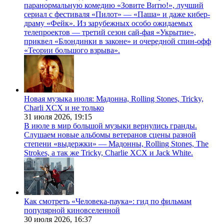
паранормальную комедию «Зовите Витю!», лучший
сериал с фестиваля «Пилот» — «Паша» и даже кибер-
драму «Фейк». Из зарубежных особо ожидаемых
телепроектов — третий сезон сай-фая «Укрытие»,
приквел «Блондинки в законе» и очередной спин-офф
«Теории большого взрыва».
Новая музыка июля: Мадонна, Rolling Stones, Tricky,
Charli XCX и не только
31 июля 2026,
19:15
В июле в мир большой музыки вернулись гранды.
Слушаем новые альбомы ветеранов сцены разной
степени «выдержки» — Мадонны, Rolling Stones, The
Strokes, а так же Tricky, Charlie XCX и Jack White.
Как смотреть «Человека-паука»: гид по фильмам
популярной киновселенной
30 июля 2026,
16:37