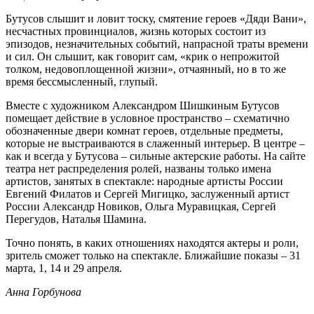
Бутусов слышит и ловит тоску, смятение героев «Дяди Вани»,
несчастных провинциалов, жизнь которых состоит из
эпизодов, незначительных событий, напрасной траты времени
и сил. Он слышит, как говорит сам, «крик о непрожитой
толком, недовоплощенной жизни», отчаянный, но в то же
время бессмысленный, глупый.
Вместе с художником Александром Шишкиным Бутусов
помещает действие в условное пространство – схематично
обозначенные двери комнат героев, отдельные предметы,
которые не выстраиваются в слаженный интерьер. В центре –
как и всегда у Бутусова – сильные актерские работы. На сайте
театра нет распределения ролей, названы только имена
артистов, занятых в спектакле: народные артисты России
Евгений Филатов и Сергей Мигицко, заслуженный артист
России Александр Новиков, Ольга Муравицкая, Сергей
Перегудов, Наталья Шамина.
Точно понять, в каких отношениях находятся актеры и роли,
зритель сможет только на спектакле. Ближайшие показы – 31
марта, 1, 14 и 29 апреля.
Анна Горбунова