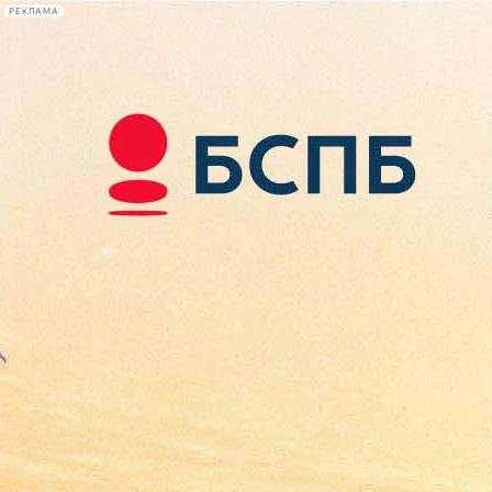
РЕКЛАМА
Афиша Plus
#телегид
Фонтанка.ру
Сегодня:
2026.08.07
11:55
Афиша Plus
кино
спектакли
выставки
концерты
лекции
книги
афиша плюс
новости
+