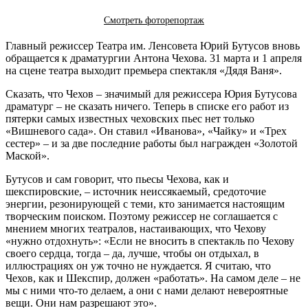
Смотреть фоторепортаж
Главный режиссер Театра им. Ленсовета Юрий Бутусов вновь
обращается к драматургии Антона Чехова. 31 марта и 1 апреля
на сцене театра выходит премьера спектакля «Дядя Ваня».
Сказать, что Чехов – значимый для режиссера Юрия Бутусова
драматург – не сказать ничего. Теперь в списке его работ из
пятерки самых известных чеховских пьес нет только
«Вишневого сада». Он ставил «Иванова», «Чайку» и «Трех
сестер» – и за две последние работы был награжден «Золотой
Маской».
Бутусов и сам говорит, что пьесы Чехова, как и
шекспировские, – источник неиссякаемый, средоточие
энергии, резонирующей с теми, кто занимается настоящим
творческим поиском. Поэтому режиссер не соглашается с
мнением многих театралов, настаивающих, что Чехову
«нужно отдохнуть»: «Если не вносить в спектакль по Чехову
своего сердца, тогда – да, лучше, чтобы он отдыхал, в
иллюстрациях он уж точно не нуждается. Я считаю, что
Чехов, как и Шекспир, должен «работать». На самом деле – не
мы с ними что-то делаем, а они с нами делают невероятные
вещи. Они нам разрешают это».