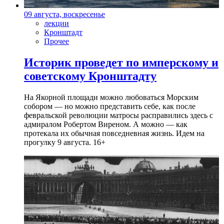
09 августа, воскресенье
лекции
Кронштадт
Прочее
Историк проведет по имперскому и
советскому Кронштадту
На Якорной площади можно любоваться Морским
собором — но можно представить себе, как после
февральской революции матросы расправились здесь с
адмиралом Робертом Виреном. А можно — как
протекала их обычная повседневная жизнь. Идем на
прогулку 9 августа. 16+