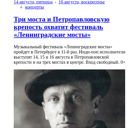
14 августа, пятница
-
16 августа, воскресенье
концерты
Три моста и Петропавловскую
крепость охватит фестиваль
«Ленинградские мосты»
Музыкальный фестиваль «Ленинградские мосты»
пройдет в Петербурге в 11-й раз. Инди-поп исполнители
выступят 14, 15 и 16 августа в Петропавловской
крепости и на трех мостах в центре. Вход свободный. 0+