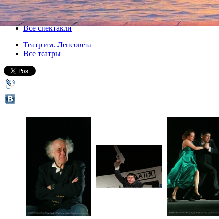
31 марта 2017, пятница
,
19.00
-
29 апреля 2017, суббота
Версия для печати
Все спектакли
Театр им. Ленсовета
Все театры