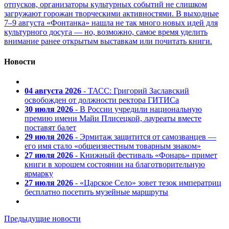
отпусков, организаторы культурных событий не слишком
загружают горожан творческими активностями. В выходные
7–9 августа «Фонтанка» нашла не так много новых идей для
культурного досуга — но, возможно, самое время уделить
внимание ранее открытым выставкам или почитать книги.
Новости
04 августа 2026
- ТАСС: Григорий Заславский
освобожден от должности ректора ГИТИСа
30 июля 2026
- В России учредили национальную
премию имени Майи Плисецкой, лауреаты вместе
поставят балет
29 июля 2026
- Эрмитаж защитится от самозванцев —
его имя стало «общеизвестным товарным знаком»
27 июля 2026
- Книжный фестиваль «Фонарь» примет
книги в хорошем состоянии на благотворительную
ярмарку
27 июля 2026
- «Царское Село» зовет тезок императриц
бесплатно посетить музейные маршруты
Предыдущие новости