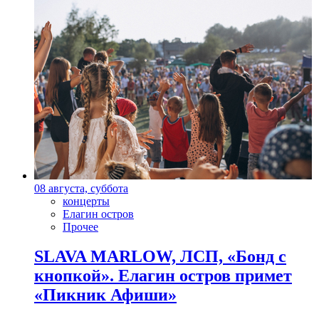
08 августа, суббота
концерты
Елагин остров
Прочее
SLAVA MARLOW, ЛСП, «Бонд с
кнопкой». Елагин остров примет
«Пикник Афиши»