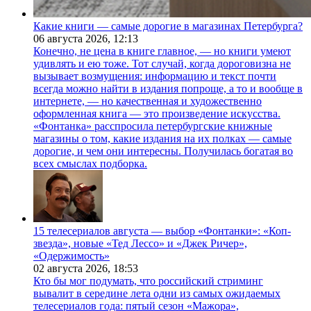
Какие книги — самые дорогие в магазинах Петербурга?
06 августа 2026,
12:13
Конечно, не цена в книге главное, — но книги умеют
удивлять и ею тоже. Тот случай, когда дороговизна не
вызывает возмущения: информацию и текст почти
всегда можно найти в издания попроще, а то и вообще в
интернете, — но качественная и художественно
оформленная книга — это произведение искусства.
«Фонтанка» расспросила петербургские книжные
магазины о том, какие издания на их полках — самые
дорогие, и чем они интересны. Получилась богатая во
всех смыслах подборка.
15 телесериалов августа — выбор «Фонтанки»: «Коп-
звезда», новые «Тед Лессо» и «Джек Ричер»,
«Одержимость»
02 августа 2026,
18:53
Кто бы мог подумать, что российский стриминг
вывалит в середине лета одни из самых ожидаемых
телесериалов года: пятый сезон «Мажора»,