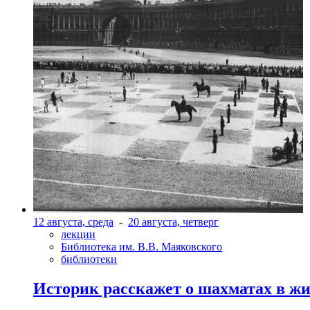
12 августа, среда
-
20 августа, четверг
лекции
Библиотека им. В.В. Маяковского
библиотеки
Историк расскажет о шахматах в ж