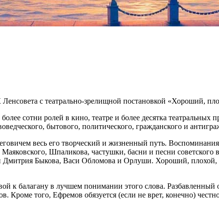
 Ленсовета с театрально-зрелищной постановкой «Хороший, пло
более сотни ролей в кино, театре и более десятка театральных п
оведческого, бытового, политического, гражданского и антигра
леговичем весь его творческий и жизненный путь. Воспоминания
 Маяковского, Шпаликова, частушки, басни и песни советского 
Дмитрия Быкова, Васи Обломова и Орлуши. Хороший, плохой, зло
вой к балагану в лучшем понимании этого слова. Разбавленный 
ов. Кроме того, Ефремов обязуется (если не врет, конечно) чест