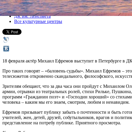
Все спектакли
ДК им. Ленсовета
Все культурные центры
18 февраля актёр Михаил Ефремов выступит в Петербурге в ДК
Про таких говорят – «баловень судьбы». Михаил Ефремов – это 
телесюжетов откровенно скандального, философского, искусств
Зрителям обещают, что за два часа они пройдут с Михаилом О
армии, отрывки из театральных ролей, стихи Рильке, Пушкина,
программ «Гражданин поэт» и «Господин хороший» со стихами 
человека – каким мы его знаем, смотрим, любим и ненавидим.
Ефремов призывает публику забыть о почтенности и быть гото
учителей, жен, детей, друзей, собутыльников, врагов и политик
представление на потребу публике. Приятного просмотра.