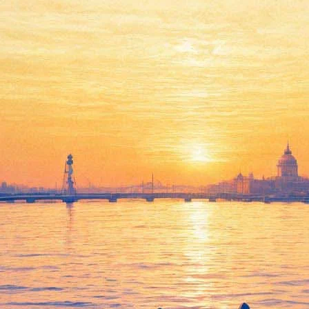
еред зрителем в трёх ипостася