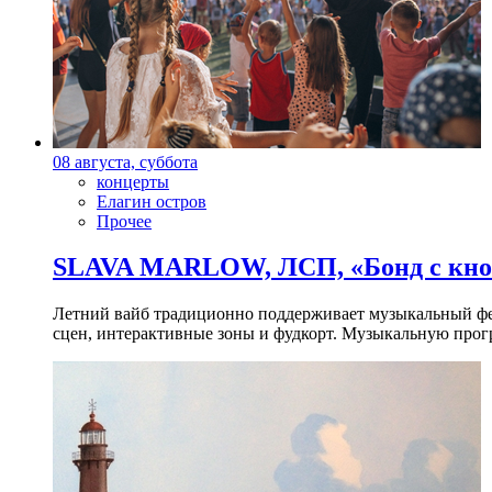
08 августа, суббота
концерты
Елагин остров
Прочее
SLAVA MARLOW, ЛСП, «Бонд с кноп
Летний вайб традиционно поддерживает музыкальный фест
сцен, интерактивные зоны и фудкорт. Музыкальную прогр