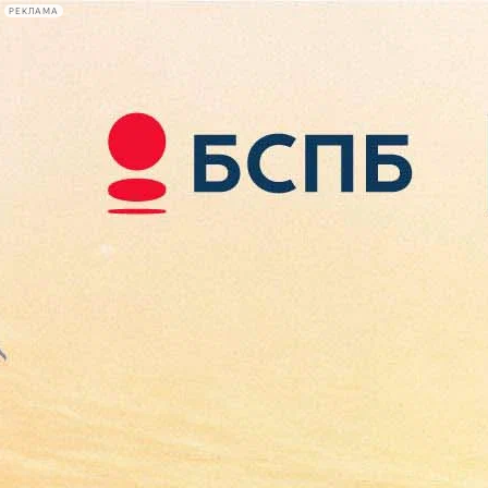
РЕКЛАМА
Афиша Plus
#телегид
Фонтанка.ру
Сегодня:
2026.08.08
05:42
Афиша Plus
кино
спектакли
выставки
концерты
лекции
книги
афиша плюс
новости
+