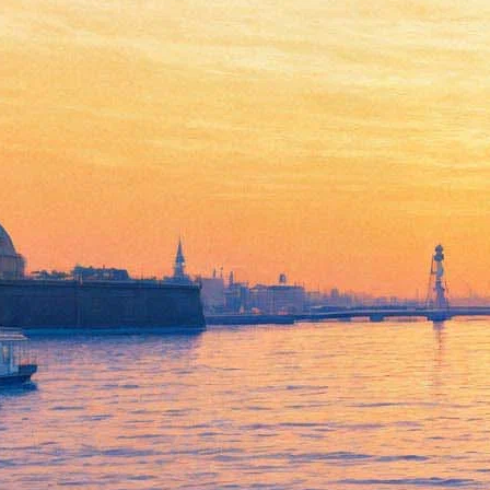
Фильм Джармуша об Игги
Попе выходит в прокат