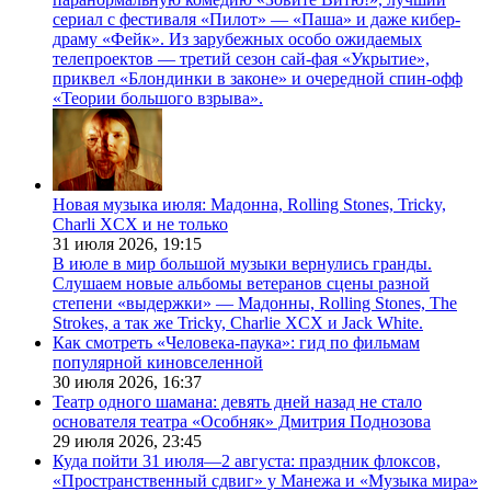
сериал с фестиваля «Пилот» — «Паша» и даже кибер-
драму «Фейк». Из зарубежных особо ожидаемых
телепроектов — третий сезон сай-фая «Укрытие»,
приквел «Блондинки в законе» и очередной спин-офф
«Теории большого взрыва».
Новая музыка июля: Мадонна, Rolling Stones, Tricky,
Charli XCX и не только
31 июля 2026,
19:15
В июле в мир большой музыки вернулись гранды.
Слушаем новые альбомы ветеранов сцены разной
степени «выдержки» — Мадонны, Rolling Stones, The
Strokes, а так же Tricky, Charlie XCX и Jack White.
Как смотреть «Человека-паука»: гид по фильмам
популярной киновселенной
30 июля 2026,
16:37
Театр одного шамана: девять дней назад не стало
основателя театра «Особняк» Дмитрия Поднозова
29 июля 2026,
23:45
Куда пойти 31 июля—2 августа: праздник флоксов,
«Пространственный сдвиг» у Манежа и «Музыка мира»