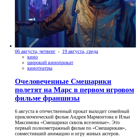
06 августа, четверг
-
19 августа, среда
кино
широкий кинопрокат
кинотеатры
Очеловеченные Смешарики
полетят на Марс в первом игровом
фильме франшизы
6 августа в отечественный прокат выходит семейный
приключенческий фильм Андрея Мармонтова и Ильи
Максимова «Смешарики сквозь вселенные». Это
первый полнометражный фильм по «Смешарикам»,
совместивший анимацию и игру живых актеров.