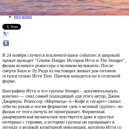
24 ноября 2016, четверг
-
02 декабря 2016, пятница
Версия для печати
Все кино
В 24 ноября случится исключительное событие: в широкий
прокат выходит "Gimme Danger. История Игги и The Stooges",
фильм великого режиссера о великом музыканте. После
смерти Боуи и Лу Рида из настоящих живых рок-титанов
остался только Игги Поп. Причем находится он в отличной
форме.
Биографию Игги и его группы Stooges – документальную,
конечно — снял самый подходящий для этого автор, Джим
Джармуш. Режиссер «Мертвеца» и «Кофе и сигарет» связал
себя по рукам и ногам форматом «док о великой группе», но
фильм от этого ничуть не проигрывает. Фирменная
джармушевская меланхолия чувствуется даже в простых
интервью с героями, а историю группы он превращает в
легенду о великой культурной революции, которую Игги со