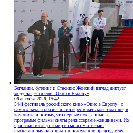
Беглянки, буллинг и Стасики: Женский взгляд диктует
моду на фестивале «Окно в Европу»
06 августа 2026,
15:42
34-й фестиваль российского кино «Окно в Европу» с
самого начала обозначил интерес к женской тематике, в
том числе и потому, что первые показанные в
программе фильмы сняты режиссерами-женщинами. Их
яростный взгляд на мир во многом отвечает
высказанному на открытии пожеланию председателя