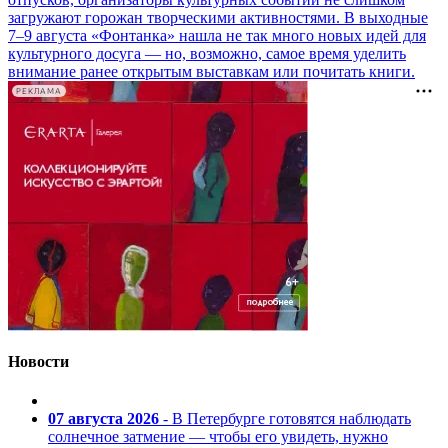
загружают горожан творческими активностями. В выходные
7–9 августа «Фонтанка» нашла не так много новых идей для
культурного досуга — но, возможно, самое время уделить
внимание ранее открытым выставкам или почитать книги.
РЕКЛАМА
Новости
07 августа 2026
- В Петербурге готовятся наблюдать
солнечное затмение — чтобы его увидеть, нужно