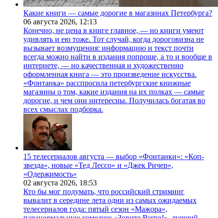
Какие книги — самые дорогие в магазинах Петербурга?
06 августа 2026,
12:13
Конечно, не цена в книге главное, — но книги умеют
удивлять и ею тоже. Тот случай, когда дороговизна не
вызывает возмущения: информацию и текст почти
всегда можно найти в издания попроще, а то и вообще в
интернете, — но качественная и художественно
оформленная книга — это произведение искусства.
«Фонтанка» расспросила петербургские книжные
магазины о том, какие издания на их полках — самые
дорогие, и чем они интересны. Получилась богатая во
всех смыслах подборка.
15 телесериалов августа — выбор «Фонтанки»: «Коп-
звезда», новые «Тед Лессо» и «Джек Ричер»,
«Одержимость»
02 августа 2026,
18:53
Кто бы мог подумать, что российский стриминг
вывалит в середине лета одни из самых ожидаемых
телесериалов года: пятый сезон «Мажора»,
паранормальную комедию «Зовите Витю!», лучший