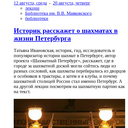
12 августа, среда
-
20 августа, четверг
лекции
Библиотека им. В.В. Маяковского
библиотеки
Историк расскажет о шахматах в
жизни Петербурга
Татьяна Ивановская, историк, гид, исследователь и
популяризатор истории шахмат в Петербурге, автор
проекта «Шахматный Петербург», расскажет, где в
городе за шахматной доской могли сойтись люди из
разных сословий, как шахматы перебирались из дворцов
и особняков в трактиры, а затем и в клубы, и почему
шахматной столицей России стал именно Петербург. А
на другой лекции посмотрим на шахматную партию как
на текст.