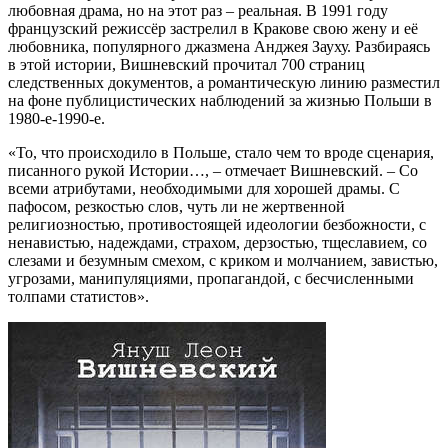
любовная драма, но на этот раз – реальная. В 1991 году
французский режиссёр застрелил в Кракове свою жену и её
любовника, популярного джазмена Анджея Зауху. Разбираясь
в этой истории, Вишневский прочитал 700 страниц
следственных документов, а романтическую линию разместил
на фоне публицистических наблюдений за жизнью Польши в
1980-е-1990-е.
«То, что происходило в Польше, стало чем то вроде сценария,
писанного рукой Истории…, – отмечает Вишневский. – Со
всеми атрибутами, необходимыми для хорошей драмы. С
пафосом, резкостью слов, чуть ли не жертвенной
религиозностью, противостоящей идеологии безбожности, с
ненавистью, надеждами, страхом, дерзостью, тщеславием, со
слезами и безумным смехом, с криком и молчанием, завистью,
угрозами, манипуляциями, пропагандой, с бесчисленными
толпами статистов».