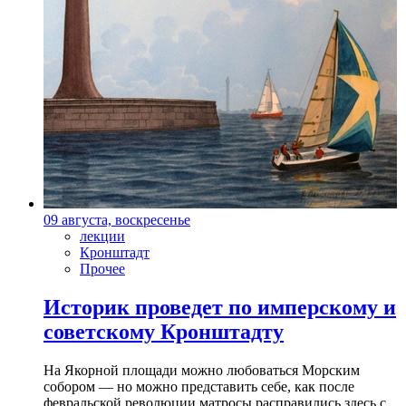
09 августа, воскресенье
лекции
Кронштадт
Прочее
Историк проведет по имперскому и
советскому Кронштадту
На Якорной площади можно любоваться Морским
собором — но можно представить себе, как после
февральской революции матросы расправились здесь с