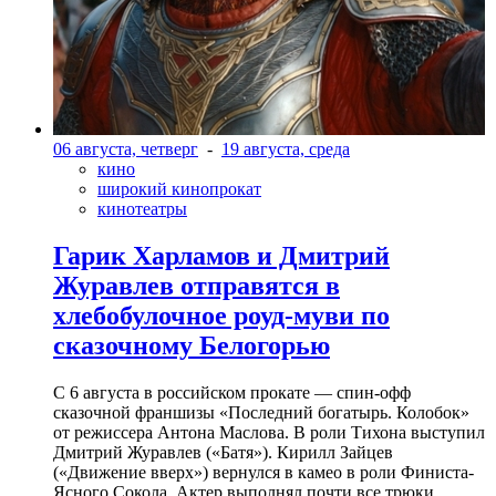
06 августа, четверг
-
19 августа, среда
кино
широкий кинопрокат
кинотеатры
Гарик Харламов и Дмитрий
Журавлев отправятся в
хлебобулочное роуд-муви по
сказочному Белогорью
С 6 августа в российском прокате — спин-офф
сказочной франшизы «Последний богатырь. Колобок»
от режиссера Антона Маслова. В роли Тихона выступил
Дмитрий Журавлев («Батя»). Кирилл Зайцев
(«Движение вверх») вернулся в камео в роли Финиста-
Ясного Сокола. Актер выполнял почти все трюки