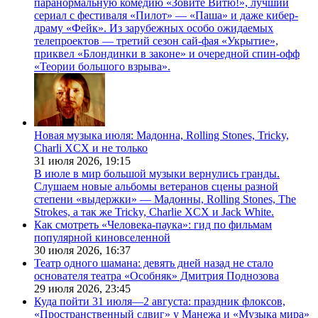
паранормальную комедию «Зовите Витю!», лучший
сериал с фестиваля «Пилот» — «Паша» и даже кибер-
драму «Фейк». Из зарубежных особо ожидаемых
телепроектов — третий сезон сай-фая «Укрытие»,
приквел «Блондинки в законе» и очередной спин-офф
«Теории большого взрыва».
Новая музыка июля: Мадонна, Rolling Stones, Tricky,
Charli XCX и не только
31 июля 2026,
19:15
В июле в мир большой музыки вернулись гранды.
Слушаем новые альбомы ветеранов сцены разной
степени «выдержки» — Мадонны, Rolling Stones, The
Strokes, а так же Tricky, Charlie XCX и Jack White.
Как смотреть «Человека-паука»: гид по фильмам
популярной киновселенной
30 июля 2026,
16:37
Театр одного шамана: девять дней назад не стало
основателя театра «Особняк» Дмитрия Поднозова
29 июля 2026,
23:45
Куда пойти 31 июля—2 августа: праздник флоксов,
«Пространственный сдвиг» у Манежа и «Музыка мира»