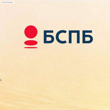
РЕКЛАМА
Афиша Plus
#телегид
Фонтанка.ру
Сегодня:
2026.08.09
14:33
Афиша Plus
кино
спектакли
выставки
концерты
лекции
книги
афиша плюс
новости
+