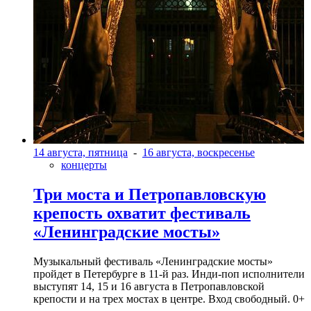
14 августа, пятница
-
16 августа, воскресенье
концерты
Три моста и Петропавловскую
крепость охватит фестиваль
«Ленинградские мосты»
Музыкальный фестиваль «Ленинградские мосты»
пройдет в Петербурге в 11-й раз. Инди-поп исполнители
выступят 14, 15 и 16 августа в Петропавловской
крепости и на трех мостах в центре. Вход свободный. 0+