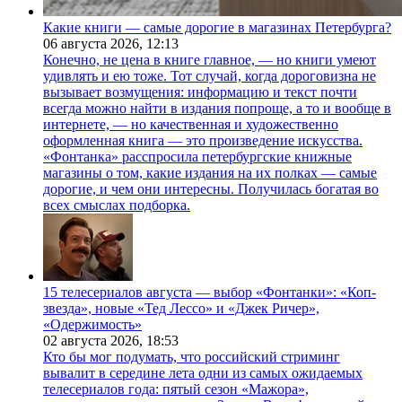
Какие книги — самые дорогие в магазинах Петербурга?
06 августа 2026,
12:13
Конечно, не цена в книге главное, — но книги умеют
удивлять и ею тоже. Тот случай, когда дороговизна не
вызывает возмущения: информацию и текст почти
всегда можно найти в издания попроще, а то и вообще в
интернете, — но качественная и художественно
оформленная книга — это произведение искусства.
«Фонтанка» расспросила петербургские книжные
магазины о том, какие издания на их полках — самые
дорогие, и чем они интересны. Получилась богатая во
всех смыслах подборка.
15 телесериалов августа — выбор «Фонтанки»: «Коп-
звезда», новые «Тед Лессо» и «Джек Ричер»,
«Одержимость»
02 августа 2026,
18:53
Кто бы мог подумать, что российский стриминг
вывалит в середине лета одни из самых ожидаемых
телесериалов года: пятый сезон «Мажора»,