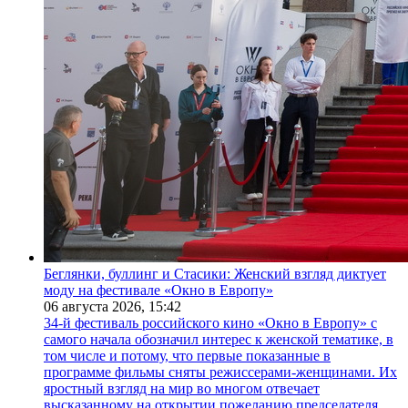
Беглянки, буллинг и Стасики: Женский взгляд диктует
моду на фестивале «Окно в Европу»
06 августа 2026,
15:42
34-й фестиваль российского кино «Окно в Европу» с
самого начала обозначил интерес к женской тематике, в
том числе и потому, что первые показанные в
программе фильмы сняты режиссерами-женщинами. Их
яростный взгляд на мир во многом отвечает
высказанному на открытии пожеланию председателя