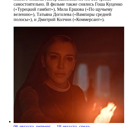
самостоятельно. В фильме также снялись Гоша Куценко
(«Турецкий гамбит»), Мила Ершова («По щучьему
велению»), Татьяна Догилева («Вампиры средней
полосы»), и Дмитрий Колчин («Коммерсант»).
06 августа, четверг
-
19 августа, среда